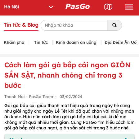
Tin tức & Blog
Khám phá
Tin tức
Kinh doanh ăn uống
Địa Điểm Ăn Uố
Cách làm gỏi gà bắp cải ngon GIÒN
SẦN SẬT, nhanh chóng chỉ trong 3
bước
Thanh Mai - PasGo Team
-
03/02/2024
Gỏi gà bắp cải giúp thanh mát hiệu quả trong ngày hè cũng
như giải ngấy cho ngày Lễ Tết khi đã quá chán với những món
ăn khác. Hơn nữa cách làm gỏi gà bắp cải lại cực kì dễ mà
không mất quá nhiều thời gian. Cùng PasGo tìm hiểu cách làm
gỏi gà bắp cải chua ngọt, giòn sần sật chỉ trong 3 bước nhé.