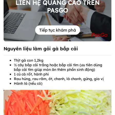
LIÊN HỆ QUẢNG CÁO TRÊN
PASGO
Tiếp tục khám phá
Nguyên liệu làm gỏi gà bắp cải
Thịt gà con 1,2kg
½ cây bắp cải trắng hoặc bắp cải tím (ưu tiên dùng
bắp cải tím giúp món ăn thêm phần sinh động)
1 củ cà rốt, hành phi
Rau húng, rau răm, ớt, chanh, lá chanh, gừng, gia vị
Hành lá (nếu có)