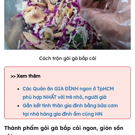
Cách trộn gỏi gà bắp cải
>> Xem thêm
Các Quán ăn GIA ĐÌNH ngon ở TpHCM
phù hợp NHẤT với trẻ nhỏ, người già
Gắn kết tình thân gia đình bằng bữa cơm
tại nhà hàng gia đình ấm cúng HN
Thành phẩm gỏi gà bắp cải ngon, giòn sần