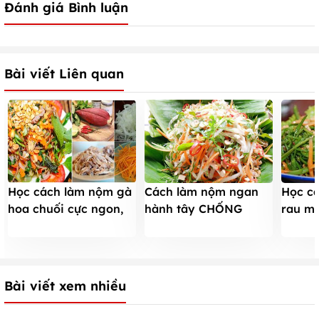
Đánh giá Bình luận
Bài viết Liên quan
Học cách làm nộm gà
Cách làm nộm ngan
Học cá
hoa chuối cực ngon,
hành tây CHỐNG
rau m
chống ngán
NGÁN - món tái
vừa gi
chanh ăn là mê
Bài viết xem nhiều