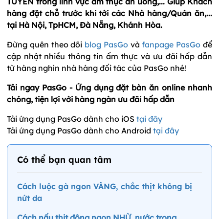
TUYẾN trong lĩnh vực ẩm thực ăn uống,... Giúp Khách
hàng đặt chỗ trước khi tới các Nhà hàng/Quán ăn,...
tại Hà Nội, TpHCM, Đà Nẵng, Khánh Hòa.
Đừng quên theo dõi
blog PasGo
và
fanpage PasGo
để
cập nhật nhiều thông tin ẩm thực và ưu đãi hấp dẫn
từ hàng nghìn nhà hàng đối tác của PasGo nhé!
Tải ngay PasGo - Ứng dụng đặt bàn ăn online nhanh
chóng, tiện lợi với hàng ngàn ưu đãi hấp dẫn
Tải ứng dụng PasGo dành cho iOS
tại đây
Tải ứng dụng PasGo dành cho Android
tại đây
Có thể bạn quan tâm
Cách luộc gà ngon VÀNG, chắc thịt không bị
nứt da
Cách nấu thịt đông ngon NHỪ, nước trong