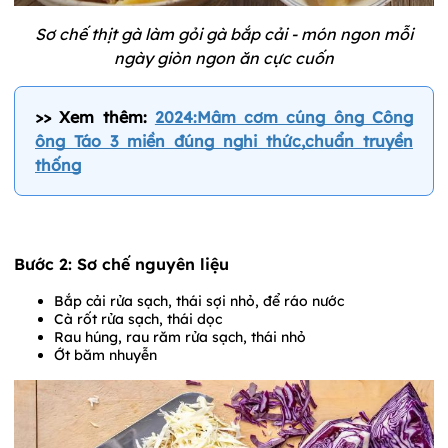
Sơ chế thịt gà làm gỏi gà bắp cải - món ngon mỗi
ngày giòn ngon ăn cực cuốn
>> Xem thêm:
2024:Mâm cơm cúng ông Công
ông Táo 3 miền đúng nghi thức,chuẩn truyền
thống
Bước 2: Sơ chế nguyên liệu
Bắp cải rửa sạch, thái sợi nhỏ, để ráo nước
Cà rốt rửa sạch, thái dọc
Rau húng, rau răm rửa sạch, thái nhỏ
Ớt băm nhuyễn