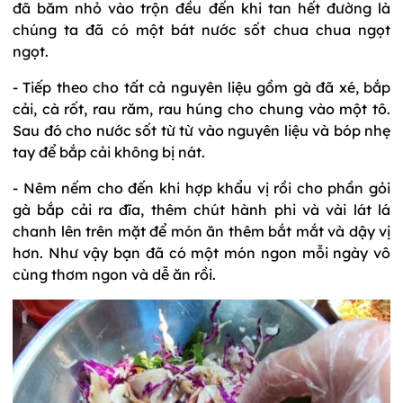
đã băm nhỏ vào trộn đều đến khi tan hết đường là
chúng ta đã có một bát nước sốt chua chua ngọt
ngọt.
- Tiếp theo cho tất cả nguyên liệu gồm gà đã xé, bắp
cải, cà rốt, rau răm, rau húng cho chung vào một tô.
Sau đó cho nước sốt từ từ vào nguyên liệu và bóp nhẹ
tay để bắp cải không bị nát.
- Nêm nếm cho đến khi hợp khẩu vị rồi cho phần gỏi
gà bắp cải ra đĩa, thêm chút hành phi và vài lát lá
chanh lên trên mặt để món ăn thêm bắt mắt và dậy vị
hơn. Như vậy bạn đã có một món ngon mỗi ngày vô
cùng thơm ngon và dễ ăn rồi.