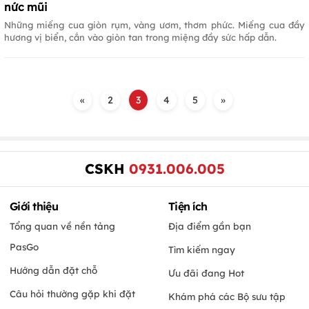
nức mũi
Những miếng cua giòn rụm, vàng ươm, thơm phức. Miếng cua đầy
hương vị biển, cắn vào giòn tan trong miệng đầy sức hấp dẫn.
«
2
3
4
5
»
CSKH
0931.006.005
Giới thiệu
Tiện ích
Tổng quan về nền tảng
Địa điểm gần bạn
PasGo
Tìm kiếm ngay
Hướng dẫn đặt chỗ
Ưu đãi đang Hot
Câu hỏi thường gặp khi đặt
Khám phá các Bộ sưu tập