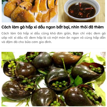
Cách làm gà hấp xì dầu ngon bất bại, nhìn thôi đã thèm
Cách làm Gà hấp xì dầu cũng khá đơn giản, Bạn chỉ việc đem gà
ướp với xì dầu rồi đem hấp là có một món ăn ngon vô cùng hấp dẫn
và đậm đà cho bữa cơm gia đình.