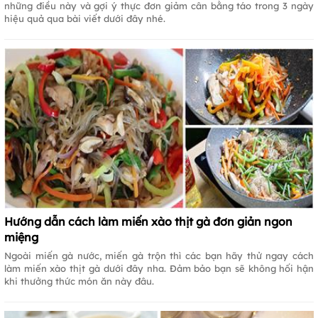
những điều này và gợi ý thực đơn giảm cân bằng táo trong 3 ngày
hiệu quả qua bài viết dưới đây nhé.
Hướng dẫn cách làm miến xào thịt gà đơn giản ngon
miệng
Ngoài miến gà nước, miến gà trộn thì các bạn hãy thử ngay cách
làm miến xào thịt gà dưới đây nha. Đảm bảo bạn sẽ không hối hận
khi thưởng thức món ăn này đâu.