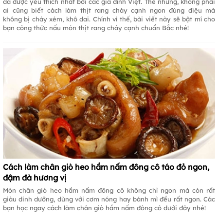
dã được yêu thích nhất bởi các gia đình Việt. Thế nhưng, không phải
ai cũng biết cách làm thịt rang cháy cạnh ngon đúng điệu mà
không bị cháy xém, khô dai. Chính vì thế, bài viết này sẽ bật mí cho
bạn công thức nấu món thịt rang cháy cạnh chuẩn Bắc nhé!
Cách làm chân giò heo hầm nấm đông cô táo đỏ ngon,
đậm đà hương vị
Món chân giò heo hầm nấm đông cô không chỉ ngon mà còn rất
giàu dinh dưỡng, dùng với cơm nóng hay bánh mì đều rất ngon. Các
bạn học ngay cách làm chân giò hầm nấm đông cô dưới đây nhé!