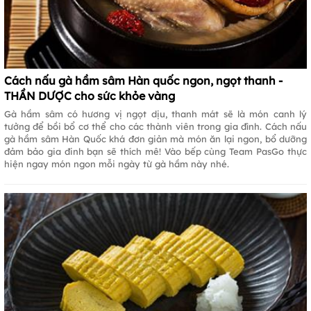
Cách nấu gà hầm sâm Hàn quốc ngon, ngọt thanh -
THẦN DƯỢC cho sức khỏe vàng
Gà hầm sâm có hương vị ngọt dịu, thanh mát sẽ là món canh lý
tưởng để bồi bổ cơ thể cho các thành viên trong gia đình. Cách nấu
gà hầm sâm Hàn Quốc khá đơn giản mà món ăn lại ngon, bổ dưỡng
đảm bảo gia đinh bạn sẽ thích mê! Vào bếp cùng Team PasGo thực
hiện ngay món ngon mỗi ngày từ gà hầm này nhé.