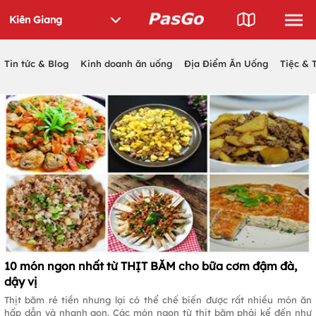
Tin tức & Blog
Kinh doanh ăn uống
Địa Điểm Ăn Uống
Tiệc & 
10 món ngon nhất từ THỊT BĂM cho bữa cơm đậm đà,
dậy vị
Thịt băm rẻ tiền nhưng lại có thể chế biến được rất nhiều món ăn
hấp dẫn và nhanh gọn. Các món ngon từ thịt băm phải kể đến như