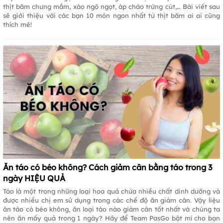
thịt băm chưng mắm, xào ngô ngọt, áp chảo trứng cút,… Bài viết sau
sẽ giới thiệu với các bạn 10 món ngon nhất từ thịt băm ai ai cũng
thích mê!
Ăn táo có béo không? Cách giảm cân bằng táo trong 3
ngày HIỆU QUẢ
Táo là một trong những loại hoa quả chứa nhiều chất dinh dưỡng và
được nhiều chị em sử dụng trong các chế độ ăn giảm cân. Vậy liệu
ăn táo có béo không, ăn loại táo nào giảm cân tốt nhất và chúng ta
nên ăn mấy quả trong 1 ngày? Hãy để Team PasGo bật mí cho bạn