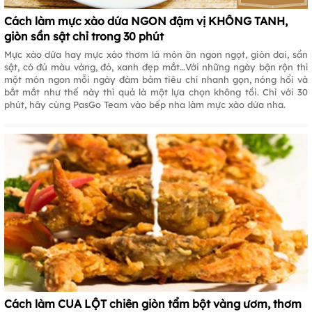
Cách làm mực xào dứa NGON đậm vị KHÔNG TANH,
giòn sần sật chỉ trong 30 phút
Mực xào dứa hay mực xào thơm là món ăn ngon ngọt, giòn dai, sần
sật, có đủ màu vàng, đỏ, xanh đẹp mắt…Với những ngày bận rộn thì
một món ngon mỗi ngày đảm bảm tiêu chí nhanh gọn, nóng hổi và
bắt mắt như thế này thì quả là một lựa chọn không tồi. Chỉ với 30
phút, hãy cùng PasGo Team vào bếp nha làm mực xào dứa nha.
Cách làm CUA LỘT chiên giòn tẩm bột vàng ươm, thơm