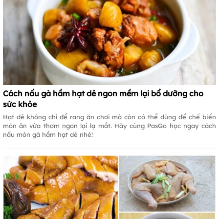
Cách nấu gà hầm hạt dẻ ngon mềm lại bổ dưỡng cho
sức khỏe
Hạt dẻ không chỉ để rang ăn chơi mà còn có thể dùng để chế biến
món ăn vừa thơm ngon lại lạ mắt. Hãy cùng PasGo học ngay cách
nấu món gà hầm hạt dẻ nhé!