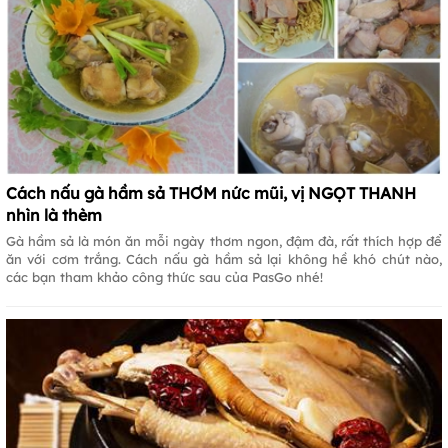
Cách nấu gà hầm sả THƠM nức mũi, vị NGỌT THANH
nhìn là thèm
Gà hầm sả là món ăn mỗi ngày thơm ngon, đậm đà, rất thích hợp để
ăn với cơm trắng. Cách nấu gà hầm sả lại không hề khó chút nào,
các bạn tham khảo công thức sau của PasGo nhé!