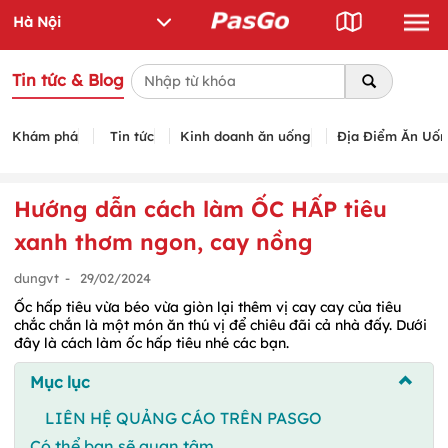
Tin tức & Blog
Khám phá
Tin tức
Kinh doanh ăn uống
Địa Điểm Ăn Uố
Hướng dẫn cách làm ỐC HẤP tiêu
xanh thơm ngon, cay nồng
dungvt
-
29/02/2024
Ốc hấp tiêu vừa béo vừa giòn lại thêm vị cay cay của tiêu
chắc chắn là một món ăn thú vị để chiêu đãi cả nhà đấy. Dưới
đây là cách làm ốc hấp tiêu nhé các bạn.
Mục lục
LIÊN HỆ QUẢNG CÁO TRÊN PASGO
Có thể bạn sẽ quan tâm