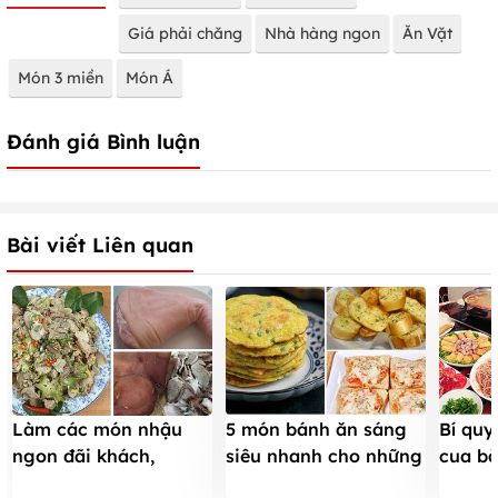
Giá phải chăng
Nhà hàng ngon
Ăn Vặt
Món 3 miền
Món Á
Đánh giá Bình luận
Bài viết Liên quan
Làm các món nhậu
5 món bánh ăn sáng
Bí quy
ngon đãi khách,
siêu nhanh cho những
cua bắ
chồng nở mày nở mặt
ngày bận rộn
chuẩn 