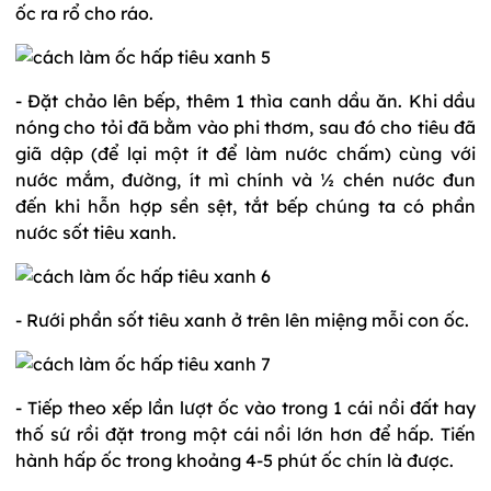
ốc ra rổ cho ráo.
- Đặt chảo lên bếp, thêm 1 thìa canh dầu ăn. Khi dầu
nóng cho tỏi đã bằm vào phi thơm, sau đó cho tiêu đã
giã dập (để lại một ít để làm nước chấm) cùng với
nước mắm, đường, ít mì chính và ½ chén nước đun
đến khi hỗn hợp sền sệt, tắt bếp chúng ta có phần
nước sốt tiêu xanh.
- Rưới phần sốt tiêu xanh ở trên lên miệng mỗi con ốc.
- Tiếp theo xếp lần lượt ốc vào trong 1 cái nồi đất hay
thố sứ rồi đặt trong một cái nồi lớn hơn để hấp. Tiến
hành hấp ốc trong khoảng 4-5 phút ốc chín là được.