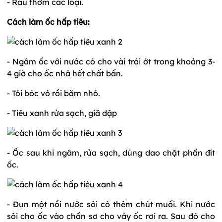
- Rau thơm các loại.
Cách làm ốc hấp tiêu:
- Ngâm ốc với nước có cho vài trái ớt trong khoảng 3-
4 giờ cho ốc nhả hết chất bẩn.
- Tỏi bóc vỏ rồi băm nhỏ.
- Tiêu xanh rửa sạch, giã dập
- Ốc sau khi ngâm, rửa sạch, dùng dao chặt phần đít
ốc.
- Đun một nồi nước sôi có thêm chút muối. Khi nước
sôi cho ốc vào chần sơ cho vảy ốc rơi ra. Sau đó cho