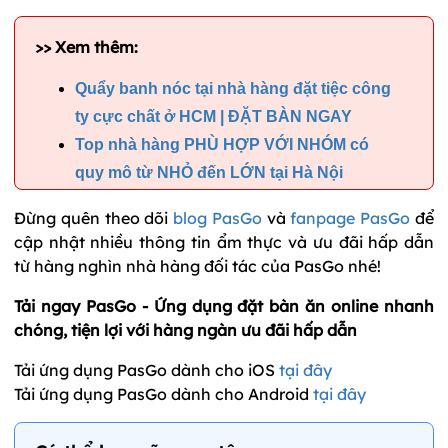
>> Xem thêm:
Quẩy banh nóc tại nhà hàng đặt tiệc công
ty cực chất ở HCM | ĐẶT BÀN NGAY
Top nhà hàng PHÙ HỢP VỚI NHÓM có
quy mô từ NHỎ đến LỚN tại Hà Nội
Đừng quên theo dõi
blog PasGo
và
fanpage PasGo
để
cập nhật nhiều thông tin ẩm thực và ưu đãi hấp dẫn
từ hàng nghìn nhà hàng đối tác của PasGo nhé!
Tải ngay PasGo - Ứng dụng đặt bàn ăn online nhanh
chóng, tiện lợi với hàng ngàn ưu đãi hấp dẫn
Tải ứng dụng PasGo dành cho iOS
tại đây
Tải ứng dụng PasGo dành cho Android
tại đây