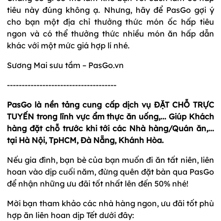
tiêu này đúng không ạ. Nhưng, hãy để PasGo gợi ý
cho bạn một địa chỉ thưởng thức món ốc hấp tiêu
ngon và có thể thưởng thức nhiều món ăn hấp dẫn
khác với một mức giá hợp lí nhé.
Sương Mai sưu tầm – PasGo.vn
-------------------------------------
PasGo là nền tảng cung cấp dịch vụ ĐẶT CHỖ TRỰC
TUYẾN trong lĩnh vực ẩm thực ăn uống,... Giúp Khách
hàng đặt chỗ trước khi tới các Nhà hàng/Quán ăn,...
tại Hà Nội, TpHCM, Đà Nẵng, Khánh Hòa.
Nếu gia đình, bạn bè của bạn muốn đi ăn tất niên, liên
hoan vào dịp cuối năm, đừng quên đặt bàn qua PasGo
để nhận những ưu đãi tốt nhất lên đến 50% nhé!
Mời bạn tham khảo các nhà hàng ngon, ưu đãi tốt phù
hợp ăn liên hoan dịp Tết dưới đây: