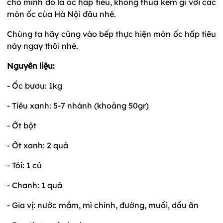
cho mình đó là ốc hấp tiêu, không thua kém gì với các
món ốc của Hà Nội đâu nhé.
Chúng ta hãy cùng vào bếp thực hiện món ốc hấp tiêu
này ngay thôi nhé.
Nguyên liệu:
- Ốc bươu: 1kg
- Tiêu xanh: 5-7 nhánh (khoảng 50gr)
- Ớt bột
- Ớt xanh: 2 quả
- Tỏi: 1 củ
- Chanh: 1 quả
- Gia vị: nước mắm, mì chính, đường, muối, dầu ăn