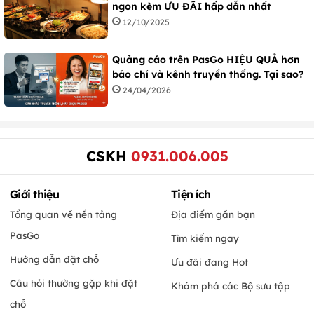
ngon kèm ƯU ĐÃI hấp dẫn nhất
12/10/2025
Quảng cáo trên PasGo HIỆU QUẢ hơn
báo chí và kênh truyền thống. Tại sao?
24/04/2026
CSKH
0931.006.005
Giới thiệu
Tiện ích
Tổng quan về nền tảng
Địa điểm gần bạn
PasGo
Tìm kiếm ngay
Hướng dẫn đặt chỗ
Ưu đãi đang Hot
Câu hỏi thường gặp khi đặt
Khám phá các Bộ sưu tập
chỗ