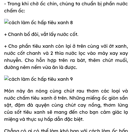
- Trong khi chờ ốc chín, chúng ta chuẩn bị phần nước
chấm ốc:
+ Chanh bổ đôi, vắt lấy nước cốt.
+ Cho phần tiêu xanh còn lại ở trên cùng với ớt xanh,
nước cốt chanh và 2 thìa nước lọc vào máy xay xay
nhuyễn. Cho hỗn hợp trên ra bát, thêm chút muối,
đường nêm nếm vừa ăn là được.
Món này ăn nóng cùng chút rau thơm các loại và
nước chấm tiêu xanh ở trên. Những miếng ốc giòn sần
sật, đậm đà quyện cùng chút cay nồng, thơm lừng
của sốt tiêu xanh sẽ mang đến cho bạn cảm giác lạ
miệng và thực sự hấp dẫn đặc biệt.
Chẳng có gì có thể làm khó bạn với cách làm ốc hấp