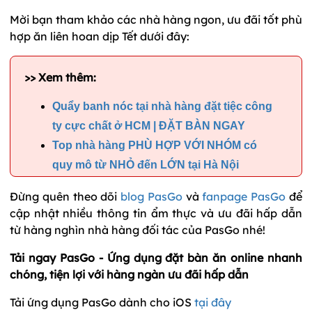
Mời bạn tham khảo các nhà hàng ngon, ưu đãi tốt phù
hợp ăn liên hoan dịp Tết dưới đây:
>> Xem thêm:
Quẩy banh nóc tại nhà hàng đặt tiệc công
ty cực chất ở HCM | ĐẶT BÀN NGAY
Top nhà hàng PHÙ HỢP VỚI NHÓM có
quy mô từ NHỎ đến LỚN tại Hà Nội
Đừng quên theo dõi
blog PasGo
và
fanpage PasGo
để
cập nhật nhiều thông tin ẩm thực và ưu đãi hấp dẫn
từ hàng nghìn nhà hàng đối tác của PasGo nhé!
Tải ngay PasGo - Ứng dụng đặt bàn ăn online nhanh
chóng, tiện lợi với hàng ngàn ưu đãi hấp dẫn
Tải ứng dụng PasGo dành cho iOS
tại đây