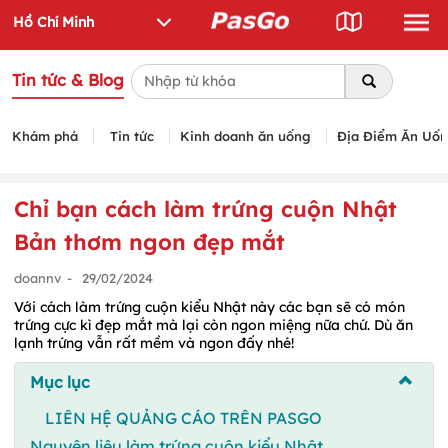
Tin tức & Blog
Khám phá
Tin tức
Kinh doanh ăn uống
Địa Điểm Ăn Uố
Chỉ bạn cách làm trứng cuộn Nhật
Bản thơm ngon đẹp mắt
doannv
-
29/02/2024
Với cách làm trứng cuộn kiểu Nhật này các bạn sẽ có món
trứng cực kì đẹp mắt mà lại còn ngon miệng nữa chứ. Dù ăn
lạnh trứng vẫn rất mềm và ngon đấy nhé!
Mục lục
LIÊN HỆ QUẢNG CÁO TRÊN PASGO
Nguyên liệu làm trứng cuộn kiểu Nhật