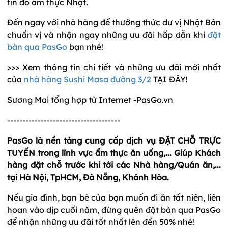
tín đồ ẩm thực Nhật.
Đến ngay với nhà hàng để thưởng thức dư vị Nhật Bản
chuẩn vị và nhận ngay những ưu đãi hấp dẫn khi
đặt
bàn qua PasGo
bạn nhé!
>>> Xem thông tin chi tiết và những ưu đãi mới nhất
của
nhà hàng Sushi Masa đường 3/2
TẠI ĐÂY!
Sương Mai tổng hợp từ Internet -PasGo.vn
-------------------------------------
PasGo là nền tảng cung cấp dịch vụ ĐẶT CHỖ TRỰC
TUYẾN trong lĩnh vực ẩm thực ăn uống,... Giúp Khách
hàng đặt chỗ trước khi tới các Nhà hàng/Quán ăn,...
tại Hà Nội, TpHCM, Đà Nẵng, Khánh Hòa.
Nếu gia đình, bạn bè của bạn muốn đi ăn tất niên, liên
hoan vào dịp cuối năm, đừng quên đặt bàn qua PasGo
để nhận những ưu đãi tốt nhất lên đến 50% nhé!