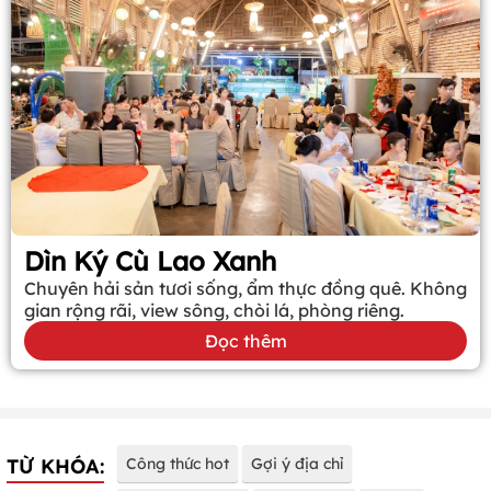
Dìn Ký Cù Lao Xanh
Chuyên hải sản tươi sống, ẩm thực đồng quê. Không
gian rộng rãi, view sông, chòi lá, phòng riêng.
Đọc thêm
TỪ KHÓA:
Công thức hot
Gợi ý địa chỉ