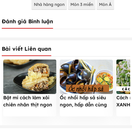
Nhà hàng ngon
Món 3 miền
Món Á
Đánh giá Bình luận
Bài viết Liên quan
Bật mí cách làm xôi
Ốc nhồi hấp sả siêu
Cách 
chiên nhân thịt ngon
ngon, hấp dẫn cùng
XANH,
lạ ăn là ghiền
cách làm vô cùng đơn
đậm ch
giản