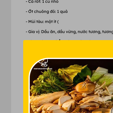
- Cà rốt: 1 củ nhỏ
- Ớt chuông đỏ: 1 quả
- Mùi tàu: một ít (
- Gia vị: Dầu ăn, dầu vừng, nước tương, tương 
Cách làm miến xào thịt gà
Bước 1: Sơ chế nguyên liệu
- Thịt gà làm sạch, sau đó cho vào luộc chín, để
- Miến dong đem ngâm với nước nóng để miến
- Nấm đùi gà hoặc nấm hương ngâm qua nước 