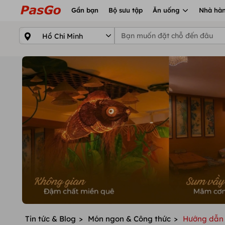
Gần bạn
Bộ sưu tập
Ăn uống
Nhà hàn
Tin tức & Blog
>
Món ngon & Công thức
>
Hướng dẫn 