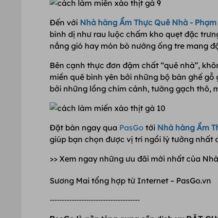
Đến với
Nhà hàng Ẩm Thực Quê Nhà - Phạm
bình dị như rau luộc chấm kho quẹt đặc trưn
nắng gió hay món bò nướng ống tre mang đ
Bên cạnh thực đơn đậm chất “quê nhà”, khôn
miền quê bình yên bởi những bộ bàn ghế gỗ g
bởi những lồng chim cảnh, tường gạch thô, má
Đặt bàn ngay qua
PasGo
tới
Nhà hàng Ẩm T
giúp bạn chọn được vị trí ngồi lý tưởng nhất
>> Xem ngay những ưu đãi mới nhất của N
Sương Mai tổng hợp từ Internet – PasGo.vn
-------------------------------------