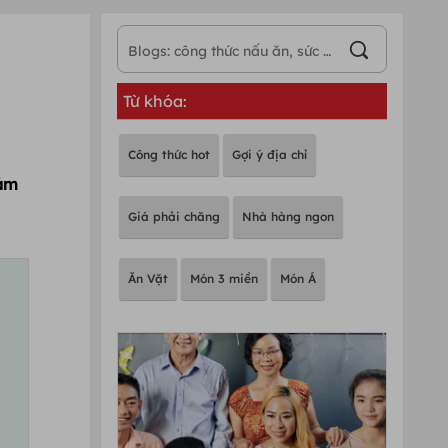
Từ khóa:
Công thức hot
Gợi ý địa chỉ
Đảm
Giá phải chăng
Nhà hàng ngon
Ăn Vặt
Món 3 miền
Món Á