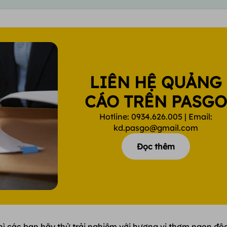
LIÊN HỆ QUẢNG
CÁO TRÊN PASG
Hotline: 0934.626.005 | Email:
kd.pasgo@gmail.com
Đọc thêm
ì các bạn hãy thử trải nghiệm với hương vị thơm ngon độ