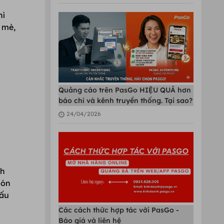
hì
 mè,
Quảng cáo trên PasGo HIỆU QUẢ hơn
báo chí và kênh truyền thống. Tại sao?
24/04/2026
nh
món
nấu
Các cách thức hợp tác với PasGo -
Báo giá và liên hệ