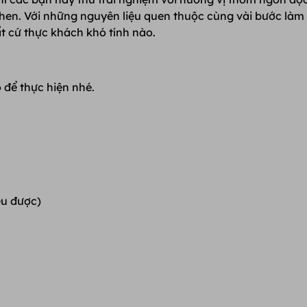
hen. Với những nguyên liệu quen thuộc cùng vài bước làm
t cứ thực khách khó tính nào.
 để thực hiện nhé.
ều được)