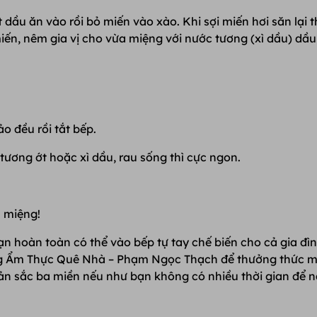
dầu ăn vào rồi bỏ miến vào xào. Khi sợi miến hơi săn lại t
miến, nêm gia vị cho vừa miệng với nước tương (xì dầu) dầu
o đều rồi tắt bếp.
 tương ớt hoặc xì dầu, rau sống thì cực ngon.
 miệng!
 hoàn toàn có thể vào bếp tự tay chế biến cho cả gia đì
àng Ẩm Thực Quê Nhà – Phạm Ngọc Thạch để thưởng thức 
 sắc ba miền nếu như bạn không có nhiều thời gian để 