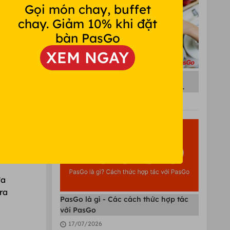
Gọi món chay, buffet
chay. Giảm 10% khi đặt
bàn PasGo
XEM NGAY
Bùng nổ doanh số nhờ chiến lược
Marketing Nhà Hàng đúng cách -
PasGo
10/07/2025
ửa
ra
PasGo là gì - Các cách thức hợp tác
với PasGo
17/07/2026