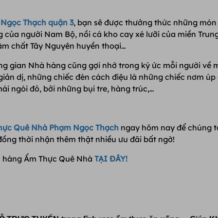
 Ngọc Thạch quận 3
, bạn sẽ được thưởng thức những món
g của người Nam Bộ, nồi cá kho cay xé lưỡi của miền Trun
ậm chất Tây Nguyên huyền thoại…
g gian Nhà hàng cũng gợi nhớ trong ký ức mỗi người về 
iản dị, những chiếc đèn cách điệu là những chiếc nơm úp 
i ngói đỏ, bởi những bụi tre, hàng trúc,…
hực Quê Nhà Phạm Ngọc Thạch
ngay hôm nay để chúng t
 đồng thời nhận thêm thật nhiều ưu đãi bất ngờ!
hà hàng Ẩm Thực Quê Nhà
TẠI ĐÂY!