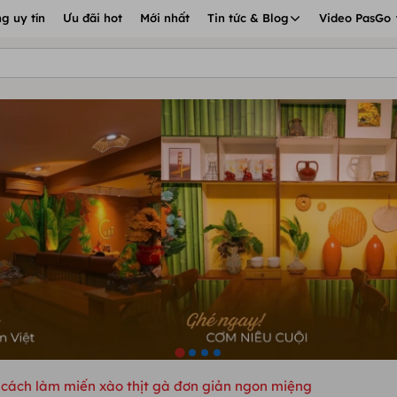
g uy tín
Ưu đãi hot
Mới nhất
Tin tức & Blog
Video PasGo
cách làm miến xào thịt gà đơn giản ngon miệng