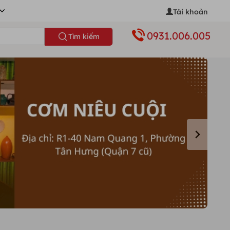
Tài khoản
0931.006.005
Tìm kiếm