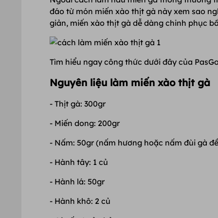
đáo từ món miến xào thịt gà này xem sao ng
giản, miến xào thịt gà dễ dàng chinh phục bấ
Tìm hiểu ngay công thức dưới đây của PasGo
Nguyên liệu làm miến xào thịt gà
- Thịt gà: 300gr
- Miến dong: 200gr
- Nấm: 50gr (nấm hương hoặc nấm đùi gà đ
- Hành tây: 1 củ
- Hành lá: 50gr
- Hành khô: 2 củ