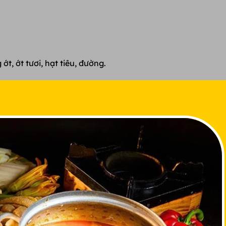
ớt, ớt tươi, hạt tiêu, đường.
 nguội rồi lọc lấy thịt rồi thái sợi.
 mềm ra, sau đó vớt ra để ráo nước.
rồi rửa sạch, cắt chân sau đó thái sợi.