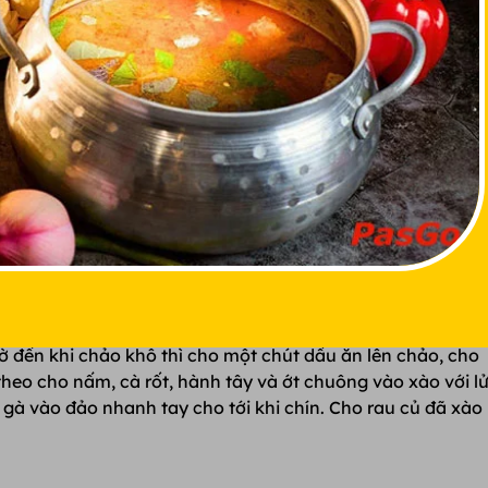
ng 5cm.
ờ đến khi chảo khô thì cho một chút dầu ăn lên chảo, cho
theo cho nấm, cà rốt, hành tây và ớt chuông vào xào với l
ịt gà vào đảo nhanh tay cho tới khi chín. Cho rau củ đã xào 