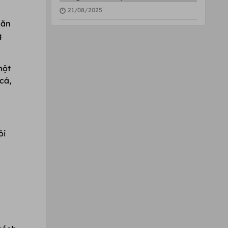
21/08/2025
 ăn
g
một
cá,
ôi