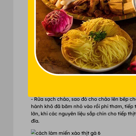
- Cà rốt rửa sạch, nạo vỏ rồi thái sợi.
- Hành tây bổ miếng cau.
- Hành khô bóc vỏ, băm nhỏ.
- Hành lá và mùi tàu rửa sạch cát khúc khoả
- Ớt chuông rửa sạch, thái sợi.
Bước 2: Chế biến
- Rửa sạch chảo, sao đó cho chảo lên bếp ch
hành khô đã băm nhỏ vào rồi phi thơm, tiếp 
lớn, khi các nguyên liệu sắp chín cho tiếp th
đĩa.