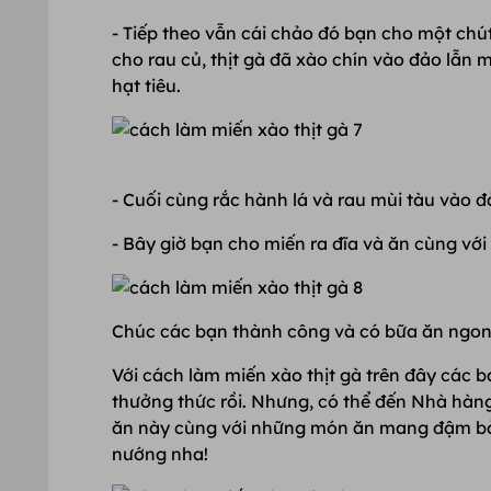
- Tiếp theo vẫn cái chảo đó bạn cho một chút 
cho rau củ, thịt gà đã xào chín vào đảo lẫn 
hạt tiêu.
- Cuối cùng rắc hành lá và rau mùi tàu vào đả
- Bây giờ bạn cho miến ra đĩa và ăn cùng với
Chúc các bạn thành công và có bữa ăn ngon
Với cách làm miến xào thịt gà trên đây các bạn
thưởng thức rồi. Nhưng, có thể đến Nhà h
ăn này cùng với những món ăn mang đậm bản
nướng nha!