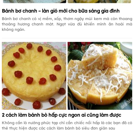
Bánh bơ chanh – làn gió mới cho bữa sáng gia đình
Bánh bơ chanh có vị mềm, xốp, thơm ngậy mùi kem mà còn thoang
thoảng hương chanh mát. Ngọt vừa đủ khiến mình ăn hoài mà
không ngán.
2 cách làm bánh bò hấp cực ngon ai cũng làm được
Không cần lò nướng phức tạp chỉ cần chiếc nồi hấp là các bạn đã có
thẻ thực hiện được các cách làm bánh bò siêu đơn giản sau