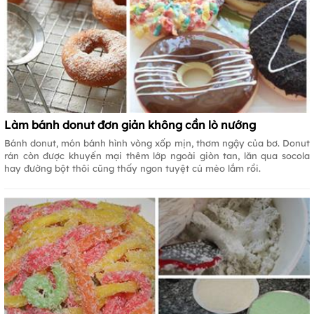
Làm bánh donut đơn giản không cần lò nướng
Bánh donut, món bánh hình vòng xốp mịn, thơm ngậy của bơ. Donut
rán còn được khuyến mại thêm lớp ngoài giòn tan, lăn qua socola
hay đường bột thôi cũng thấy ngon tuyệt cú mèo lắm rồi.