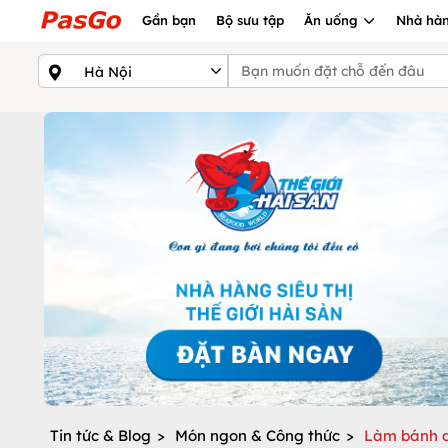
Gần bạn
Bộ sưu tập
Ăn uống
Nhà hàn
Tin tức & Blog
>
Món ngon & Công thức
>
Làm bánh d