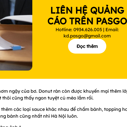
LIÊN HỆ QUẢNG
CÁO TRÊN PASG
Hotline: 0934.626.005 | Email:
kd.pasgo@gmail.com
Đọc thêm
hơm ngậy của bơ. Donut rán còn được khuyến mại thêm lớ
 thôi cũng thấy ngon tuyệt cú mèo lắm rồi.
ị thêm các loại sauce khác nhau để chấm bánh, topping h
g bánh cũng nhất nhì Hà Nội luôn.