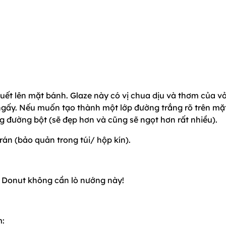
quết lên mặt bánh. Glaze này có vị chua dịu và thơm của v
ngấy. Nếu muốn tạo thành một lớp đường trắng rõ trên mặ
 đường bột (sẽ đẹp hơn và cũng sẽ ngọt hơn rất nhiều).
rán (bảo quản trong túi/ hộp kín).
 Donut không cần lò nướng này!
m: