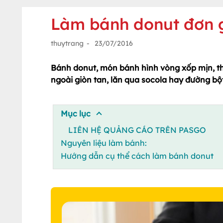
Làm bánh donut đơn g
thuytrang
-
23/07/2016
Bánh donut, món bánh hình vòng xốp mịn, t
ngoài giòn tan, lăn qua socola hay đường bột
Mục lục
LIÊN HỆ QUẢNG CÁO TRÊN PASGO
Nguyên liệu làm bánh:
Hướng dẫn cụ thể cách làm bánh donut