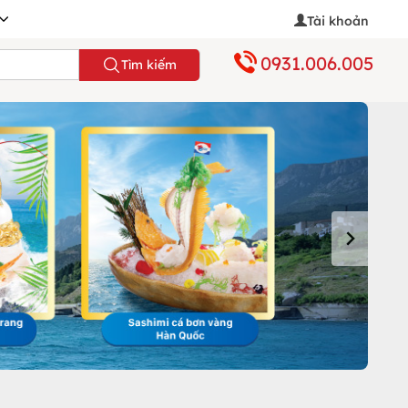
Tài khoản
0931.006.005
Tìm kiếm