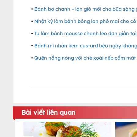
•
Bánh bơ chanh – làn gió mới cho bữa sáng 
•
Nhật ký làm bánh bông lan phô mai cho cô
•
Tự làm bánh mousse chanh leo đơn giản tại
•
Bánh mì nhân kem custard béo ngậy không
•
Quên nắng nóng với chè xoài nếp cẩm mát
Bài viết liên quan