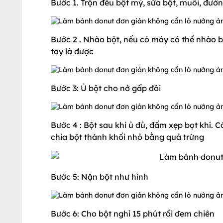
Bước 1. Trộn đều bột mỳ, sữa bột, muối, đườ
Bước 2 . Nhào bột, nếu có máy có thể nhào 
tay là được
Bước 3: Ủ bột cho nở gấp đôi
Bước 4 : Bột sau khi ủ đủ, đấm xẹp bọt khí. 
chia bột thành khối nhỏ bằng quả trứng
Bước 5: Nặn bột như hình
Bước 6: Cho bột nghỉ 15 phút rồi đem chiên