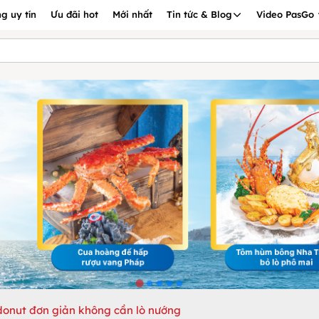
g uy tín
Ưu đãi hot
Mới nhất
Tin tức & Blog
Video PasGo
onut đơn giản không cần lò nướng