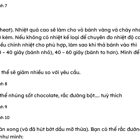
heat). Nhiệt quá cao sẽ làm cho vỏ bánh vàng và cháy nh
kém. Nếu không có nhiệt kế loại để chuyên đo nhiệt độ c
ều chỉnh nhiệt cho phù hợp, làm sao khi thả bánh vào thì
 40 giây (bánh nhỏ), 40 – 60 giây (bánh to hơn). Mình để
thể sẽ giảm nhiều so với yêu cầu.
thể nhúng sốt chocolate, rắc đường bột.... tuỳ thích
án xong (và đã hút bớt dầu mỡ thừa). Bạn có thể rắc đườn
 như mình: