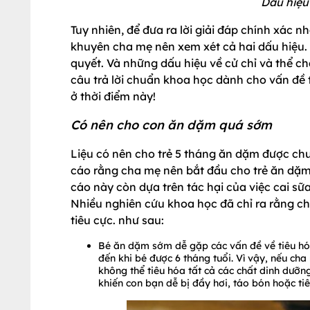
Dấu hiệu
Tuy nhiên, để đưa ra lời giải đáp chính xác
khuyên cha mẹ nên xem xét cả hai dấu hiệu. T
quyết. Và những dấu hiệu về cử chỉ và thể ch
câu trả lời chuẩn khoa học dành cho vấn đề
ở thời điểm này!
Có nên cho con ăn dặm quá sớm
Liệu có nên cho trẻ 5 tháng ăn dặm được chư
cáo rằng cha mẹ nên bắt đầu cho trẻ ăn dặm 
cáo này còn dựa trên tác hại của việc cai sữa
Nhiều nghiên cứu khoa học đã chỉ ra rằng ch
tiêu cực. như sau:
Bé ăn dặm sớm dễ gặp các vấn đề về tiêu hóa
đến khi bé được 6 tháng tuổi. Vì vậy, nếu cha
không thể tiêu hóa tất cả các chất dinh dưỡn
khiến con bạn dễ bị đầy hơi, táo bón hoặc tiê