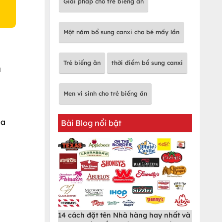
Giải pháp cho trẻ biếng ăn
Một năm bổ sung canxi cho bé mấy lần
Trẻ biếng ăn
thời điểm bổ sung canxi
u
Men vi sinh cho trẻ biếng ăn
ha
Bài Blog nổi bật
14 cách đặt tên Nhà hàng hay nhất và