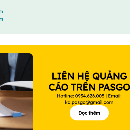
ặm
ặm
LIÊN HỆ QUẢNG
CÁO TRÊN PASG
Hotline: 0934.626.005 | Email:
kd.pasgo@gmail.com
Đọc thêm