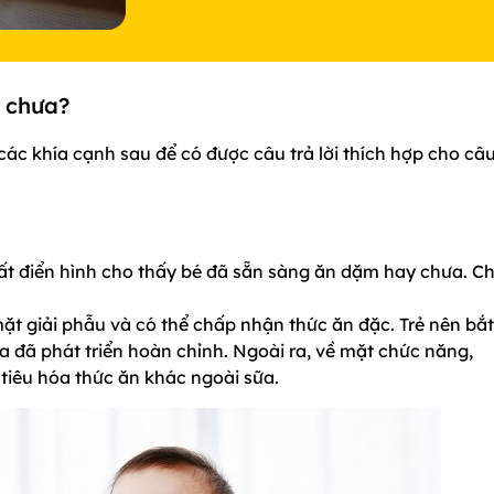
c chưa?
c khía cạnh sau để có được câu trả lời thích hợp cho câ
hất điển hình cho thấy bé đã sẵn sàng ăn dặm hay chưa. C
ặt giải phẫu và có thể chấp nhận thức ăn đặc. Trẻ nên bắt
a đã phát triển hoàn chỉnh. Ngoài ra, về mặt chức năng,
iêu hóa thức ăn khác ngoài sữa.