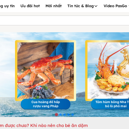
g uy tín
Ưu đãi hot
Mới nhất
Tin tức & Blog
Video PasGo
ặm được chưa? Khi nào nên cho bé ăn dặm