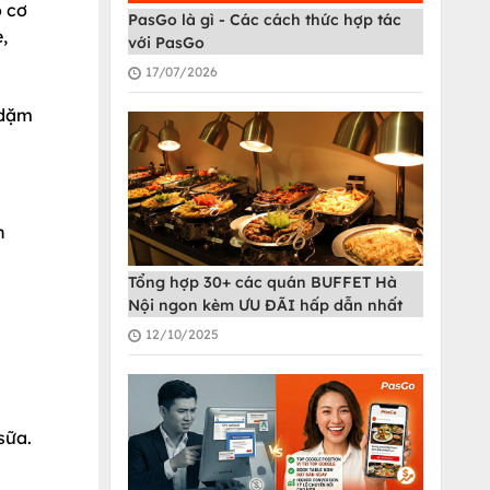
ó cơ
PasGo là gì - Các cách thức hợp tác
,
với PasGo
17/07/2026
 dặm
n
Tổng hợp 30+ các quán BUFFET Hà
Nội ngon kèm ƯU ĐÃI hấp dẫn nhất
12/10/2025
sữa.