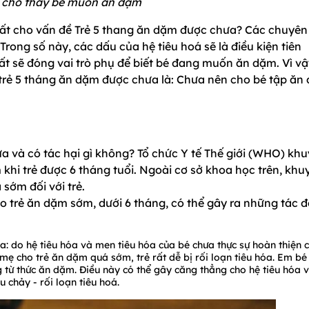
 cho thấy bé muốn ăn dặm
 nhất cho vấn đề Trẻ 5 thang ăn dặm được chưa? Các chuyên
rong số này, các dấu của hệ tiêu hoá sẽ là điều kiện tiên
ất sẽ đóng vai trò phụ để biết bé đang muốn ăn dặm. Vì vậ
 trẻ 5 tháng ăn dặm được chưa là: Chưa nên cho bé tập ăn
a và có tác hại gì không? Tổ chức Y tế Thế giới (WHO) kh
khi trẻ được 6 tháng tuổi. Ngoài cơ sở khoa học trên, khu
 sớm đối với trẻ.
o trẻ ăn dặm sớm, dưới 6 tháng, có thể gây ra những tác 
: do hệ tiêu hóa và men tiêu hóa của bé chưa thực sự hoàn thiện 
 mẹ cho trẻ ăn dặm quá sớm, trẻ rất dễ bị rối loạn tiêu hóa. Em bé
g từ thức ăn dặm. Điều này có thể gây căng thẳng cho hệ tiêu hóa 
u chảy - rối loạn tiêu hoá.