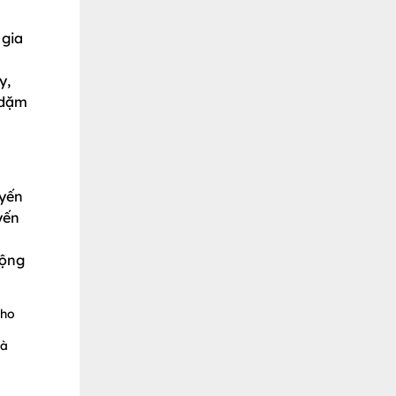
 gia
y,
 dặm
uyến
yến
động
cho
và