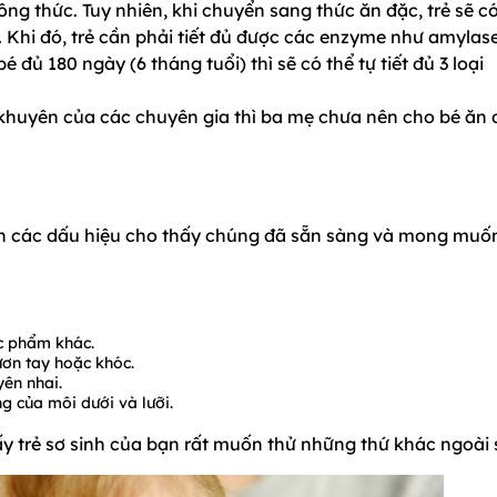
ng thức. Tuy nhiên, khi chuyển sang thức ăn đặc, trẻ sẽ c
. Khi đó, trẻ cần phải tiết đủ được các enzyme như amylase
é đủ 180 ngày (6 tháng tuổi) thì sẽ có thể tự tiết đủ 3 loại
 khuyên của các chuyên gia thì ba mẹ chưa nên cho bé ăn
hiện các dấu hiệu cho thấy chúng đã sẵn sàng và mong muố
c phẩm khác.
ươn tay hoặc khóc.
yên nhai.
g của môi dưới và lưỡi.
ấy trẻ sơ sinh của bạn rất muốn thử những thứ khác ngoài 