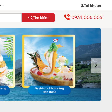
Tài khoản
0931.006.005
Tìm kiếm