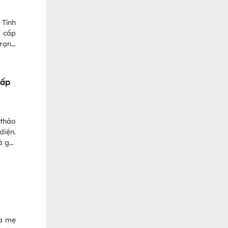
 Tình
g cấp
trạng
hấp
 thảo
diện.
à gợi
ha mẹ