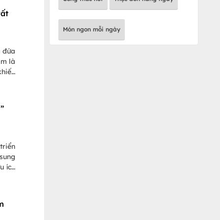
rất
Món ngon mỗi ngày
g đứa
àm là
khiến
g cân
 hiện
”
triển
 sung
u ích
m