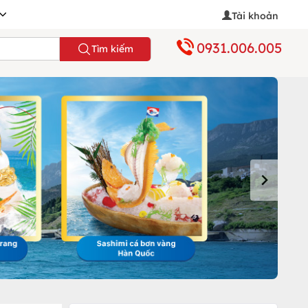
Tài khoản
0931.006.005
Tìm kiếm