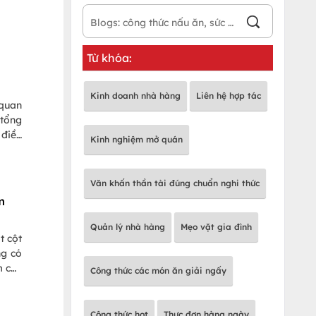
Từ khóa:
g
Kinh doanh nhà hàng
Liên hệ hợp tác
 quan
 điều
Kinh nghiệm mở quán
Văn khấn thần tài đúng chuẩn nghi thức
m
Quản lý nhà hàng
Mẹo vặt gia đình
t cột
ng có
m các
Công thức các món ăn giải ngấy
ẹ cần
Công thức hot
Thực đơn hàng ngày