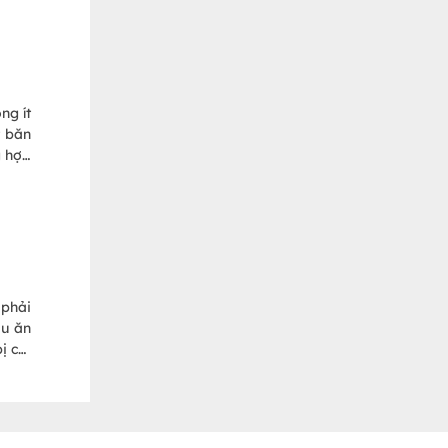
ng ít
t băn
g hợp
thông
 phải
ịu ăn
ị còi
i làm
ăn và