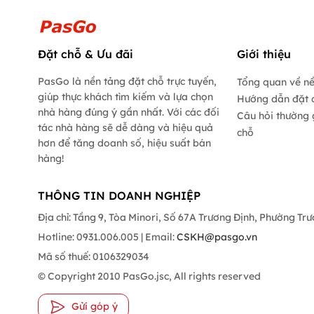
Đặt chỗ & Ưu đãi
Giới thiệu
PasGo là nền tảng đặt chỗ trực tuyến,
Tổng quan về n
giúp thực khách tìm kiếm và lựa chọn
Hướng dẫn đặt 
nhà hàng đúng ý gần nhất. Với các đối
Câu hỏi thường 
tác nhà hàng sẽ dễ dàng và hiệu quả
chỗ
hơn để tăng doanh số, hiệu suất bán
hàng!
THÔNG TIN DOANH NGHIỆP
Địa chỉ: Tầng 9, Tòa Minori, Số 67A Trương Định, Phường Tr
Hotline: 0931.006.005 | Email:
CSKH@pasgo.vn
Mã số thuế: 0106329034
© Copyright 2010 PasGo.jsc, All rights reserved
Gửi góp ý