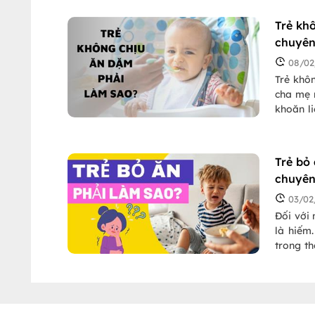
Trẻ kh
chuyên
08/02
Trẻ khô
cha mẹ 
khoăn li
này, ch
qua bài 
Trẻ bỏ
chuyên
03/02
Đối với 
là hiếm
trong th
cọc, chậ
sao? Cha
các giải