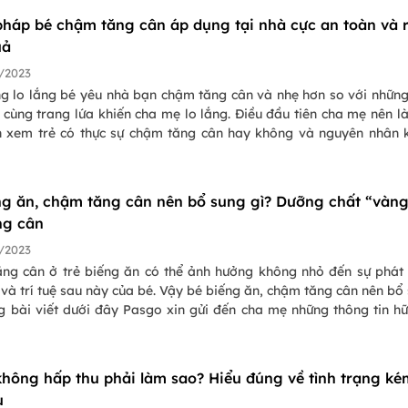
 pháp bé chậm tăng cân áp dụng tại nhà cực an toàn và 
uả
/2023
g lo lắng bé yêu nhà bạn chậm tăng cân và nhẹ hơn so với nhữn
 cùng trang lứa khiến cha mẹ lo lắng. Điều đầu tiên cha mẹ nên l
h xem trẻ có thực sự chậm tăng cân hay không và nguyên nhân 
m tăng cân là gì. Và bài viết sẽ đưa ra 8 giải pháp bé chậm tăn
yên gia tiết lộ. Đây là những phương pháp đơn giản, khi được thực
h, sẽ tạo ra kết quả tuyệt vời.
ng ăn, chậm tăng cân nên bổ sung gì? Dưỡng chất “vàng
ng cân
/2023
ng cân ở trẻ biếng ăn có thể ảnh hưởng không nhỏ đến sự phát 
 và trí tuệ sau này của bé. Vậy bé biếng ăn, chậm tăng cân nên bổ
g bài viết dưới đây Pasgo xin gửi đến cha mẹ những thông tin hữ
huyên của chuyên gia về chủ đề này.
không hấp thu phải làm sao? Hiểu đúng về tình trạng ké
u