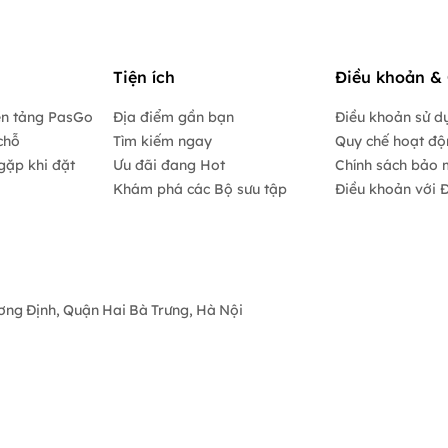
Tiện ích
Điều khoản & 
ền tảng PasGo
Địa điểm gần bạn
Điều khoản sử d
chỗ
Tìm kiếm ngay
Quy chế hoạt đ
gặp khi đặt
Ưu đãi đang Hot
Chính sách bảo 
Khám phá các Bộ sưu tập
Điều khoản với Đ
ương Định, Quận Hai Bà Trưng, Hà Nội