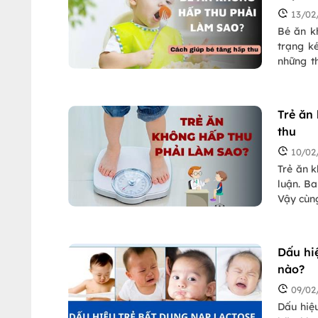
13/02
Bé ăn k
trạng k
những t
kém hấp
Trẻ ăn
thu
10/02
Trẻ ăn 
luận. B
Vậy cùng
ý thực p
Dấu hiệ
nào?
09/02
Dấu hiệ