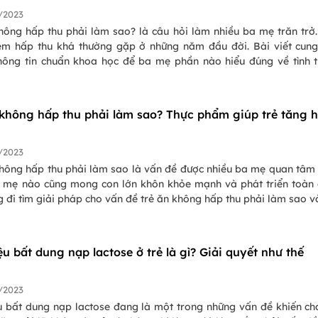
/2023
hông hấp thu phải làm sao? là câu hỏi làm nhiều ba mẹ trăn trở.
ém hấp thu khá thường gặp ở những năm đầu đời. Bài viết cun
hông tin chuẩn khoa học để ba mẹ phần nào hiểu đúng về tình 
 thu ở bé. Mời ba mẹ cùng đón đọc.
 không hấp thu phải làm sao? Thực phẩm giúp trẻ tăng 
/2023
không hấp thu phải làm sao là vấn đề được nhiều ba mẹ quan tâm
a mẹ nào cũng mong con lớn khôn khỏe mạnh và phát triển toàn 
 đi tìm giải pháp cho vấn đề trẻ ăn không hấp thu phải làm sao v
hẩm giúp trẻ ngon miệng nhé.
u bất dung nạp lactose ở trẻ là gì? Giải quyết như thế
/2023
u bất dung nạp lactose đang là một trong những vấn đề khiến c