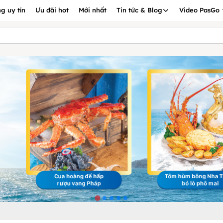
g uy tín
Ưu đãi hot
Mới nhất
Tin tức & Blog
Video PasGo