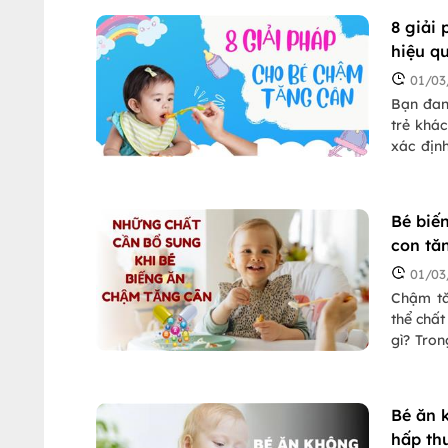
8 giải
hiệu q
01/03
Bạn đan
trẻ khác
xác địn
trẻ chậ
được chu
đúng các
Bé biế
con tă
01/03
Chậm tă
thể chất
gì? Tron
và lời k
Bé ăn 
hấp th