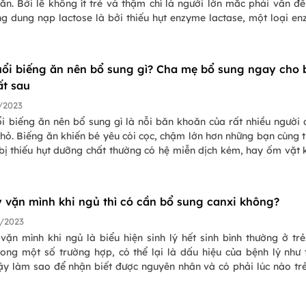
n. Bởi lẽ không ít trẻ và thậm chí là người lớn mắc phải vấn đề
ng dung nạp lactose là bởi thiếu hụt enzyme lactase, một loại e
n trong đường tiêu hóa có chức năng phân hủy đường lactose. Đ
m con bạn có mắc phải vấn đề này hay không, điều quan trọng l
n biết đúng các dấu hiệu và triệu chứng.Dấu hiệu bất dung nạp la
tuổi biếng ăn nên bổ sung gì? Cha mẹ bổ sung ngay cho 
một trong những vấn đề khiến cha mẹ băn khoăn. Bởi lẽ không ít t
ất sau
 là người lớn mắc phải vấn đề này. Trẻ không dung nạp lactose l
ụt enzyme lactase, một loại enzyme tự nhiên trong đường tiêu h
/2023
ng phân hủy đường lactose. Để xác định xem con bạn có mắc phả
ổi biếng ăn nên bổ sung gì là nỗi băn khoăn của rất nhiều người
ay không, điều quan trọng là bạn phải nhận biết đúng các dấu hi
hỏ. Biếng ăn khiến bé yêu còi cọc, chậm lớn hơn những bạn cùng 
ứng.
 bị thiếu hụt dưỡng chất thường có hệ miễn dịch kém, hay ốm vặt 
t lo lắng. Chính vì thế, trong bài viết ngày hôm nay chúng ta sẽ
iểu lý do nào khiến trẻ 3 tuổi biếng ăn và nên bổ sung gì để giúp b
p thu tốt.
y vặn mình khi ngủ thì có cần bổ sung canxi không?
/2023
vặn mình khi ngủ là biểu hiện sinh lý hết sinh bình thường ở trẻ
rong một số trường hợp, có thể lại là dấu hiệu của bệnh lý như 
Vậy làm sao để nhận biết được nguyên nhân và có phải lúc nào tr
iều thì cũng cần bổ sung canxi không? Tất cả những băn khoăn n
i đáp đầy đủ và chi tiết thông qua bài viết dưới đây.