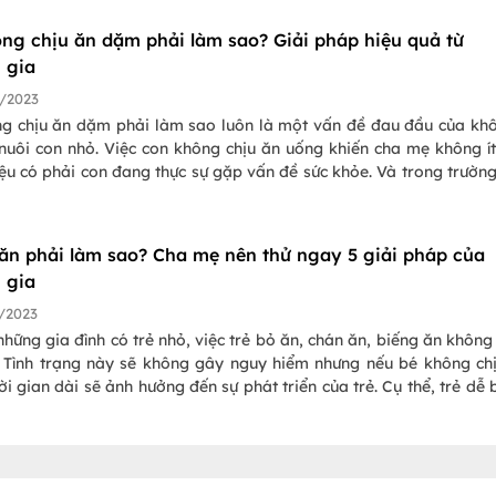
ông chịu ăn dặm phải làm sao? Giải pháp hiệu quả từ
 gia
/2023
ng chịu ăn dặm phải làm sao luôn là một vấn đề đau đầu của khô
nuôi con nhỏ. Việc con không chịu ăn uống khiến cha mẹ không í
ệu có phải con đang thực sự gặp vấn đề sức khỏe. Và trong trườn
a mẹ cần phải làm gì? Tất cả những điều này sẽ được giải đáp 
viết dưới đây.
 ăn phải làm sao? Cha mẹ nên thử ngay 5 giải pháp của
 gia
/2023
những gia đình có trẻ nhỏ, việc trẻ bỏ ăn, chán ăn, biếng ăn không
. Tình trạng này sẽ không gây nguy hiểm nhưng nếu bé không ch
ời gian dài sẽ ảnh hưởng đến sự phát triển của trẻ. Cụ thể, trẻ dễ b
m lớn, chậm phát triển về trí tuệ, hay ốm vặt,... Vậy trẻ bỏ ăn phả
 mẹ hãy tham khảo bài viết dưới đây để biết vì sao con mình bỏ 
 pháp an toàn, hiệu quả dễ áp dụng tại nhà nhé!