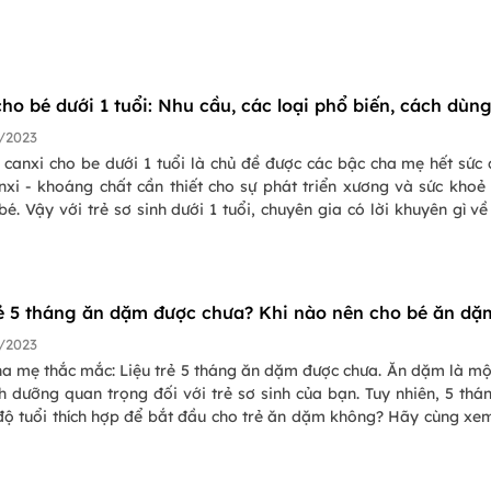
ho bé dưới 1 tuổi: Nhu cầu, các loại phổ biến, cách dùn
/2023
 canxi cho be dưới 1 tuổi là chủ đề được các bậc cha mẹ hết sức
 triển xương và sức khoẻ tổng
bé. Vậy với trẻ sơ sinh dưới 1 tuổi, chuyên gia có lời khuyên gì về
 hãy cùng Pasgo đi tìm hiểu ngay nhé!
rẻ 5 tháng ăn dặm được chưa? Khi nào nên cho bé ăn dặ
/2023
ha mẹ thắc mắc: Liệu trẻ 5 tháng ăn dặm được chưa. Ăn dặm là mộ
 dưỡng quan trọng đối với trẻ sơ sinh của bạn. Tuy nhiên, 5 thá
 độ tuổi thích hợp để bắt đầu cho trẻ ăn dặm không? Hãy cùng xe
chuyên khoa nói gì về điều này và cũng như những điều cha m
 cho con trước khi ăn dặm nhé!