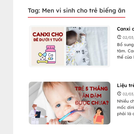
Tag: Men vi sinh cho trẻ biếng ăn
Canxi c
02/03
Bổ sung
tâm. Canxi - khoáng chất cần thiết cho sự phát
thể của 
này? Bạn
Liệu t
02/03
Nhiều c
mốc dinh
phải là
bác sĩ 
chuẩn bị