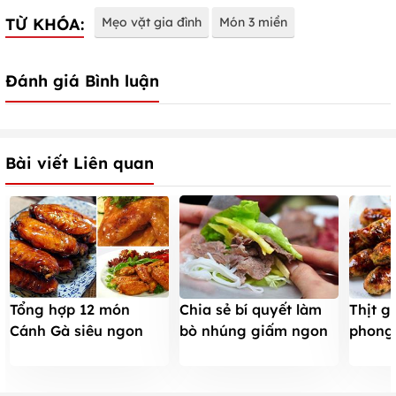
TỪ KHÓA:
Mẹo vặt gia đình
Món 3 miền
Đánh giá Bình luận
Bài viết Liên quan
Tổng hợp 12 món
Chia sẻ bí quyết làm
Thịt g
Cánh Gà siêu ngon
bò nhúng giấm ngon
phong
hấp dẫn (Kèm công
không cưỡng nổi
ngon 
thức)