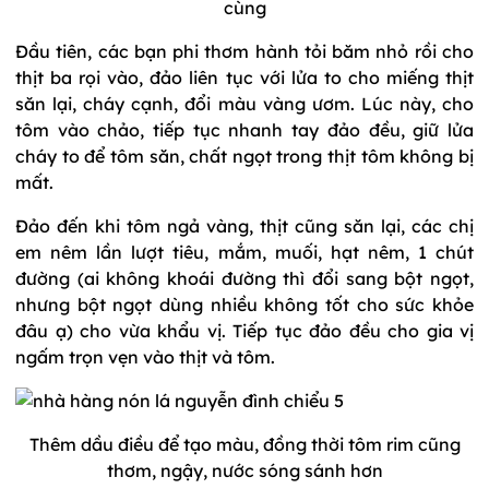
cùng
Đầu tiên, các bạn phi thơm hành tỏi băm nhỏ rồi cho
thịt ba rọi vào, đảo liên tục với lửa to cho miếng thịt
săn lại, cháy cạnh, đổi màu vàng ươm. Lúc này, cho
tôm vào chảo, tiếp tục nhanh tay đảo đều, giữ lửa
cháy to để tôm săn, chất ngọt trong thịt tôm không bị
mất.
Đảo đến khi tôm ngả vàng, thịt cũng săn lại, các chị
em nêm lần lượt tiêu, mắm, muối, hạt nêm, 1 chút
đường (ai không khoái đường thì đổi sang bột ngọt,
nhưng bột ngọt dùng nhiều không tốt cho sức khỏe
đâu ạ) cho vừa khẩu vị. Tiếp tục đảo đều cho gia vị
ngấm trọn vẹn vào thịt và tôm.
Thêm dầu điều để tạo màu, đồng thời tôm rim cũng
thơm, ngậy, nước sóng sánh hơn