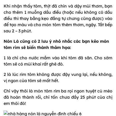
Khi nhận thấy tôm, thịt đã chín và dậy mùi thơm, bạn
cho thêm 1 muỗng dầu điều (hoặc nếu không có dầu
điều thì thay bằng kẹo đắng tự chưng cũng được) vào
để tạo màu và cho món tôm thêm thơm, ngậy. Tắt bếp
sau 2 – 3 phút.
Nón Lá cũng có 2 lưu ý nhỏ nhắc các bạn kẻo món
tôm rim sẽ biến thành thảm họa:
1 là chỉ cho nước mắm vào khi tôm đã săn. Cho sớm
tôm sẽ có mùi khai rất ghê đó.
2 là lúc rim tôm không được đậy vung lại, nếu không,
vị ngon của tôm sẽ mất hết.
Chỉ vậy thôi là món tôm rim ba rọi ngon tuyệt cú mèo
đã hoàn thành rồi, chỉ tốn chưa đầy 25 phút của chị
em thôi đó!