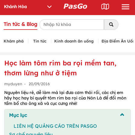
Tin tức & Blog
Khám phá
Tin tức
Kinh doanh ăn uống
Địa Điểm Ăn Uố
Học làm tôm rim ba rọi mềm tan,
thơm lừng như ở tiệm
myduyen
-
20/09/2016
Nguyên liệu rẻ, dễ làm mà lại đưa cơm thôi rồi, các chị em
hãy học hay bí quyết tôm rim ba rọi của Nón Lá để đổi món
tẩm bổ cho ông xã và cục cưng nhé!
Mục lục
LIÊN HỆ QUẢNG CÁO TRÊN PASGO
Sơ chế nguyên liệu