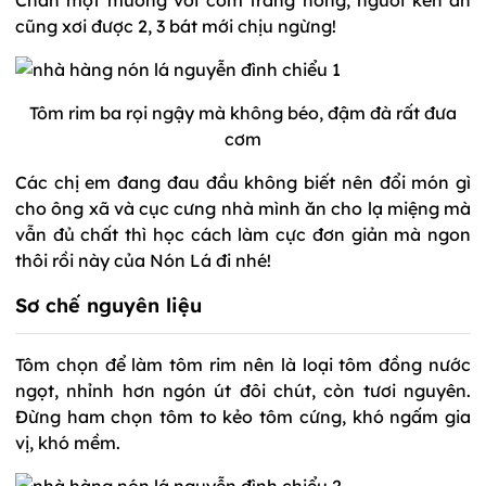
cũng xơi được 2, 3 bát mới chịu ngừng!
Tôm rim ba rọi ngậy mà không béo, đậm đà rất đưa
cơm
Các chị em đang đau đầu không biết nên đổi món gì
cho ông xã và cục cưng nhà mình ăn cho lạ miệng mà
vẫn đủ chất thì học cách làm cực đơn giản mà ngon
thôi rồi này của Nón Lá đi nhé!
Sơ chế nguyên liệu
Tôm chọn để làm tôm rim nên là loại tôm đồng nước
ngọt, nhỉnh hơn ngón út đôi chút, còn tươi nguyên.
Đừng ham chọn tôm to kẻo tôm cứng, khó ngấm gia
vị, khó mềm.