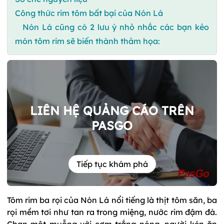
Công thức rim tôm bất bại của Nón Lá
Nón Lá cũng có 2 lưu ý nhỏ nhắc các bạn kẻo
món tôm rim sẽ biến thành thảm họa:
LIÊN HỆ QUẢNG CÁO TRÊN
PASGO
Tiếp tục khám phá
Tôm rim ba rọi của Nón Lá nổi tiếng là thịt tôm săn, ba
rọi mềm tơi như tan ra trong miệng, nước rim đậm đà.
Chan một muỗng với cơm trắng nóng, người kén ăn