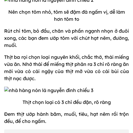
Nên chọn tôm nhỏ, tôm sẽ đậm đà ngấm vị, dễ làm
hơn tôm to
Rút chỉ tôm, bỏ đầu, chân và phần ngạnh nhọn ở đuôi
xong, các bạn đem ướp tôm với chút hạt nêm, đường,
muối.
Thịt ba rọi chọn loại nguyên khối, chắc thớ, thái miếng
vừa ăn. Nhớ thái để miếng thịt phân ra 3 chỉ rõ ràng ăn
mới vừa có cái ngậy của thịt mỡ vừa có cái bùi của
thịt nạc được.
Thịt chọn loại có 3 chỉ đều đặn, rõ ràng
Đem thịt ướp hành băm, muối, tiêu, hạt nêm rồi trộn
đều, để cho ngấm.