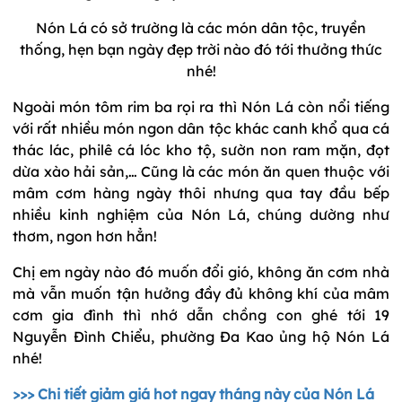
Nón Lá có sở trường là các món dân tộc, truyền
thống, hẹn bạn ngày đẹp trời nào đó tới thưởng thức
nhé!
Ngoài món tôm rim ba rọi ra thì Nón Lá còn nổi tiếng
với rất nhiều món ngon dân tộc khác canh khổ qua cá
thác lác, philê cá lóc kho tộ, sườn non ram mặn, đọt
dừa xào hải sản,… Cũng là các món ăn quen thuộc với
mâm cơm hàng ngày thôi nhưng qua tay đầu bếp
nhiều kinh nghiệm của Nón Lá, chúng dường như
thơm, ngon hơn hẳn!
Chị em ngày nào đó muốn đổi gió, không ăn cơm nhà
mà vẫn muốn tận hưởng đầy đủ không khí của mâm
cơm gia đình thì nhớ dẫn chồng con ghé tới 19
Nguyễn Đình Chiểu, phường Đa Kao ủng hộ Nón Lá
nhé!
>>>
Chi tiết giảm giá hot ngay tháng này của Nón Lá