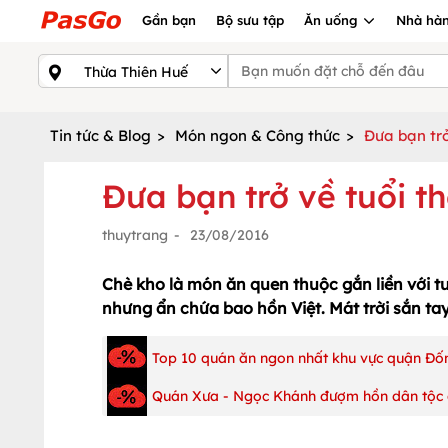
Gần bạn
Bộ sưu tập
Ăn uống
Nhà hàn
Tin tức & Blog
>
Món ngon & Công thức
>
Đưa bạn trở
Đưa bạn trở về tuổi t
thuytrang
-
23/08/2016
Chè kho là món ăn quen thuộc gắn liền với t
nhưng ẩn chứa bao hồn Việt. Mát trời sắn tay
Top 10 quán ăn ngon nhất khu vực quận Đốn
Quán Xưa - Ngọc Khánh đượm hồn dân tộc 