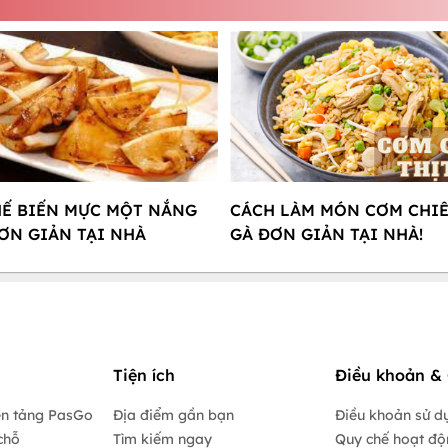
HẾ BIẾN MỰC MỘT NẮNG
CÁCH LÀM MÓN CƠM CHIÊ
ƠN GIẢN TẠI NHÀ
GÀ ĐƠN GIẢN TẠI NHÀ!
Tiện ích
Điều khoản & 
ền tảng PasGo
Địa điểm gần bạn
Điều khoản sử d
chỗ
Tìm kiếm ngay
Quy chế hoạt đ