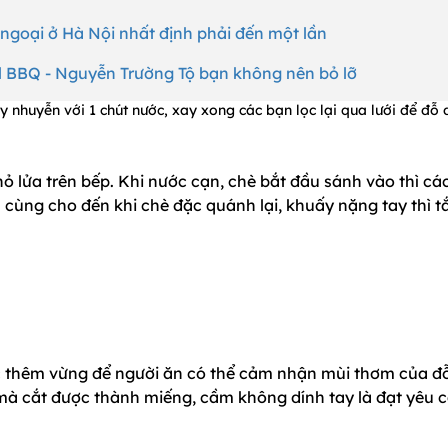
 ngoại ở Hà Nội nhất định phải đến một lần
l BBQ - Nguyễn Trường Tộ bạn không nên bỏ lỡ
 nhuyễn với 1 chút nước, xay xong các bạn lọc lại qua lưới để đỗ
ỏ lửa trên bếp. Khi nước cạn, chè bắt đầu sánh vào thì cá
cùng cho đến khi chè đặc quánh lại, khuấy nặng tay thì t
c thêm vừng để người ăn có thể cảm nhận mùi thơm của đ
à cắt được thành miếng, cầm không dính tay là đạt yêu 