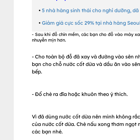
•
5 nhà hàng sinh thái cho nghỉ dưỡng, dã
•
Giảm giá cực sốc 29% tại nhà hàng Seou
- Sau khi đỗ chín mềm, các bạn cho đỗ vào máy xay
nhuyễn mịn hơn.
- Cho toàn bộ đỗ đã xay và đường vào sên nh
bạn cho chỗ nước cốt dừa và dầu ăn vào sên 
bếp.
- Đổ chè ra đĩa hoặc khuôn theo ý thích.
Vì đã dùng nước cốt dừa nên mình không rắ
của nước cốt dừa. Chè nấu xong thơm ngọt m
các bạn nhé.