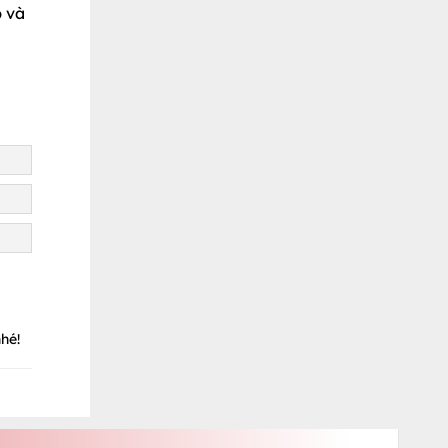
p và
hé!