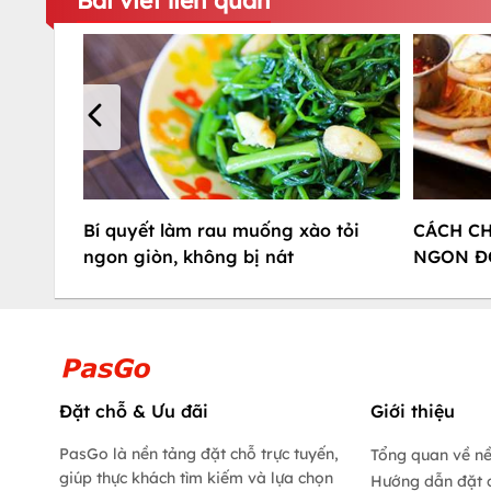
Bài viết liên quan
Bí quyết làm rau muống xào tỏi
CÁCH C
ngon giòn, không bị nát
NGON Đ
Đặt chỗ & Ưu đãi
Giới thiệu
PasGo là nền tảng đặt chỗ trực tuyến,
Tổng quan về n
giúp thực khách tìm kiếm và lựa chọn
Hướng dẫn đặt 