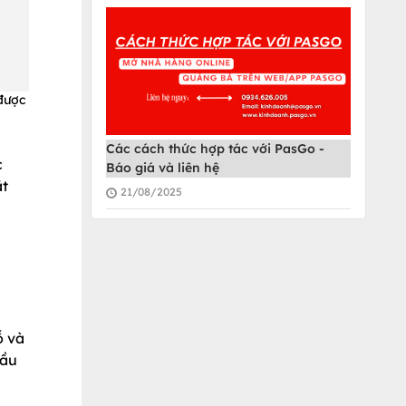
 được
Các cách thức hợp tác với PasGo -
c
Báo giá và liên hệ
ắt
21/08/2025
ỗ và
cầu