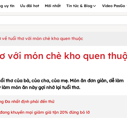
g uy tín
Ưu đãi hot
Mới nhất
Tin tức & Blog
Video PasGo
 về tuổi thơ với món chè kho quen thuộc
hơ với món chè kho quen thu
uổi thơ của bà, của cha, của mẹ. Món ăn đơn giản, dễ làm
 làm món ăn này gợi nhớ lại tuổi thơ.
g Đa nhất định phải đến thử
đang khuyến mại giảm giá tận 20% đừng bỏ lỡ