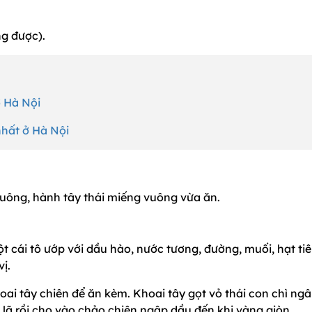
ng được).
ở Hà Nội
hất ở Hà Nội
huông, hành tây thái miếng vuông vừa ăn.
t cái tô ướp với dầu hào, nước tương, đường, muối, hạt ti
ị.
khoai tây chiên để ăn kèm. Khoai tây gọt vỏ thái con chì ng
 lã rồi cho vào chảo chiên ngập dầu đến khi vàng giòn.