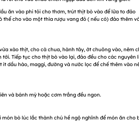
u ăn vào phi tỏi cho thơm, trút thịt bò vào để lửa to đảo
có thể cho vào một thìa rượu vang đỏ ( nếu có) đảo thêm và
ừa xào thịt, cho cà chua, hành tây, ớt chuông vào, nêm c
 tới. Tiếp tục cho thịt bò vào lại, đảo đều cho các nguyên l
t ít dầu hào, maggi, đường và nước lọc để chế thêm vào n
chiên và bánh mỳ hoặc cơm trắng đều ngon.
rí món bò lúc lắc thành chú hề ngộ nghĩnh để món ăn cho 