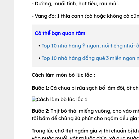
- Đường, muối tinh, hạt tiêu, rau mùi.
- Vang đỏ: 1 thìa canh (có hoặc không có cũ
Có thể bạn quan tâm
•
Top 10 nhà hàng Ý ngon, nổi tiếng nhất 
•
Top 10 nhà hàng đồng quê 3 miền ngon n
Cách làm món bò lúc lắc :
Bước 1:
Cà chua bi rửa sạch bổ làm đôi, ớt c
Bước 2:
Thịt bò thái miếng vuông, cho vào mộ
tỏi băm để chừng 30 phút cho ngấm đều gia v
Trong lúc chờ thịt ngấm gia vị thì chuẩn bị 
vào nước muối, vớt ra luộc chín, xả qua nước