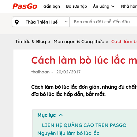
Gần bạn
Bộ sưu tập
Ăn uống
Nhà hàn
Tin tức & Blog
>
Món ngon & Công thức
>
Cách làm b
Cách làm bò lúc lắc 
thaihoan
-
20/02/2017
Cách làm bò lúc lắc đơn giản, nhưng đủ chấ
đĩa bò lúc lắc hấp dẫn, bắt mắt.
Mục lục
LIÊN HỆ QUẢNG CÁO TRÊN PASGO
Nguyên liệu làm bò lúc lắc