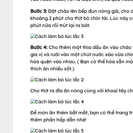
Bước 3:
Đặt chảo lên bếp đun nóng già, cho dầ
khoảng 2 phút cho thịt bò chín tái. Lúc này 
phút nữa rồi trút lại ra bát.
Bước 4:
Cho thêm một thìa dầu ăn vào chảo v
gia vị và rưới vào một chút nước xào vừa chín
hòa quện vào nhau. ( Bạn có thể hòa sẵn mộ
thích ăn nhiều sốt.)
Cho thịt ra đĩa ăn nóng cùng với khoai tây 
Để món ăn thêm bắt mắt, bạn có thể trang t
thêm phần hấp dẫn nhé!