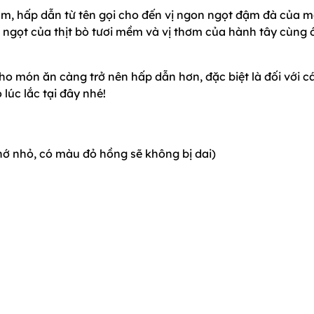
làm, hấp dẫn từ tên gọi cho đến vị ngon ngọt đậm đà của 
ị ngọt của thịt bò tươi mềm và vị thơm của hành tây cùng 
o món ăn càng trở nên hấp dẫn hơn, đặc biệt là đối với c
úc lắc tại đây nhé!
thớ nhỏ, có màu đỏ hồng sẽ không bị dai)