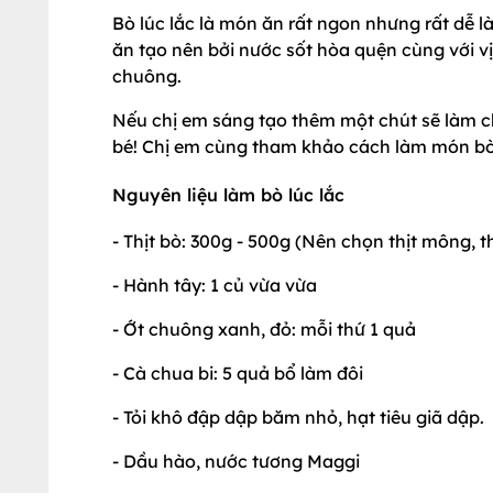
Bò lúc lắc là món ăn rất ngon nhưng rất dễ 
ăn tạo nên bởi nước sốt hòa quện cùng với v
chuông.
Nếu chị em sáng tạo thêm một chút sẽ làm ch
bé! Chị em cùng tham khảo cách làm món bò l
Nguyên liệu làm bò lúc lắc
- Thịt bò: 300g - 500g (Nên chọn thịt mông, 
- Hành tây: 1 củ vừa vừa
- Ớt chuông xanh, đỏ: mỗi thứ 1 quả
- Cà chua bi: 5 quả bổ làm đôi
- Tỏi khô đập dập băm nhỏ, hạt tiêu giã dập.
- Dầu hào, nước tương Maggi