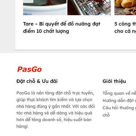
Tare – Bí quyết để đồ nướng đạt
5 công t
điểm 10 chất lượng
cho cả n
Đặt chỗ & Ưu đãi
Giới thiệu
PasGo là nền tảng đặt chỗ trực tuyến,
Tổng quan về n
giúp thực khách tìm kiếm và lựa chọn
Hướng dẫn đặt 
nhà hàng đúng ý gần nhất. Với các đối
Câu hỏi thường 
tác nhà hàng sẽ dễ dàng và hiệu quả
chỗ
hơn để tăng doanh số, hiệu suất bán
hàng!