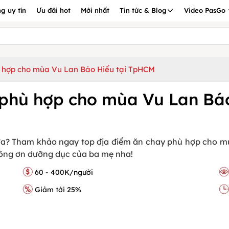
g uy tín
Ưu đãi hot
Mới nhất
Tin tức & Blog
Video PasGo
ù hợp cho mùa Vu Lan Báo Hiếu tại TpHCM
 phù hợp cho mùa Vu Lan Bá
hưa? Tham khảo ngay top địa điểm ăn chay phù hợp cho 
công ơn dưỡng dục của ba mẹ nha!
60 - 400K/người
Giảm tới 25%