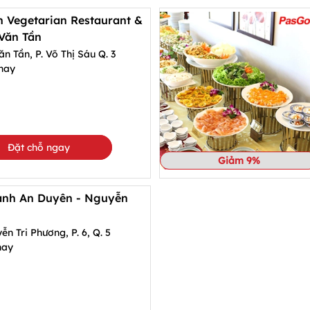
 Vegetarian Restaurant &
 Văn Tần
n Tần, P. Võ Thị Sáu Q. 3
hay
Đặt chỗ ngay
Giảm 9%
anh An Duyên - Nguyễn
n Tri Phương, P. 6, Q. 5
hay