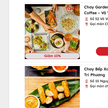
Chay Garden
Coffee – Võ
Số 52 Võ Vă
Gọi món C
Giảm 10%
Chay Bếp X
Tri Phương
Số 10 Nguyễ
Gọi món c