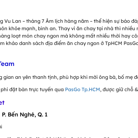
g Vu Lan – tháng 7 Âm lịch hàng năm – thể hiện sự báo đ
n khỏe mạnh, bình an. Thay vì ăn chay tại nhà thì nhiều 
hàng loạt món chay ngon mà không mất nhiều thời hay cô
tham khảo danh sách địa điểm ăn chay ngon ở TpHCM PasG
 Team
 gian an yên thanh tịnh, phù hợp khi mời ông bà, bố mẹ 
 phí đặt bàn trực tuyến qua
PasGo Tp.HCM
, được giữ chỗ 
et
 P. Bến Nghé, Q. 1
i