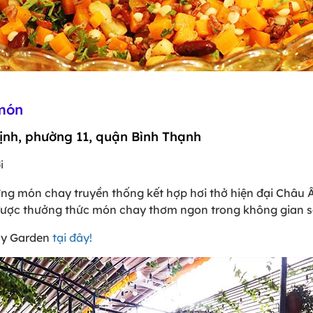
món
ịnh, phường 11, quận Bình Thạnh
i
g món chay truyền thống kết hợp hơi thở hiện đại Châu Â
được thưởng thức món chay thơm ngon trong không gian sâ
ay Garden
tại đây!