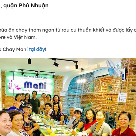
2, quận Phú Nhuận
a ăn chay thơm ngon từ rau củ thuần khiết và được lấy 
re và Việt Nam.
ủa Chay Mani
tại đây
!