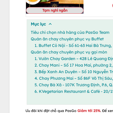
Tạm nghỉ ngắn
Mục lục
Tiêu chí chọn nhà hàng của PasGo Team
Quán ăn chay chuyên phục vụ Buffet
1. Buffet Cỏ Nội - Số 61-63 Hai Bà Trưng,
Quán ăn chay chuyên phục vụ gọi món
1. Vườn Chay Garden – 428 Lê Quang Đị
2. Chay Mani – Số 17 Hoa Mai, phường 
3. Bếp Xanh An Duyên – Số 10 Nguyễn Tr
4. Chay Phương Mai – Số 86F Võ Thị Sáu
5. Chay Bà Xã - 107K Trương Định, P.6, Q.
6. KVegetarian Restaurant & Café - 20/1
Ưu đãi khi đặt chỗ qua PasGo
Giảm tới 25%
. Để xe