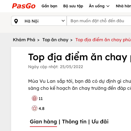
Gần bạn
Bộ sưu tập
Ăn uống
Nhà hàn
Khám Phá
>
Top ăn chay
>
Top địa điểm ăn chay ph
Top địa điểm ăn chay
Ngày cập nhật:
25/05/2022
Mùa Vu Lan sắp tới, bạn đã có dự định gì c
sàng cho kế hoạch ăn chay trường đền đáp 
11
4.8
Gian hàng
|
Thông tin
|
Ưu đãi