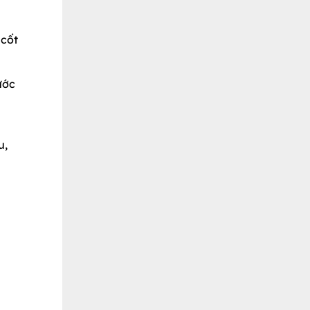
 cốt
ước
u,