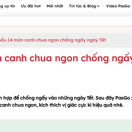
g uy tín
Ưu đãi hot
Mới nhất
Tin tức & Blog
Video PasGo
nấu 14 món canh chua ngon chống ngấy ngày Tết
n canh chua ngon chống ngấ
ch hợp để chống ngấy vào những ngày Tết. Sau đây PasGo 
anh chua ngon, kích thích vị giác cực kì hiệu quả nhé.