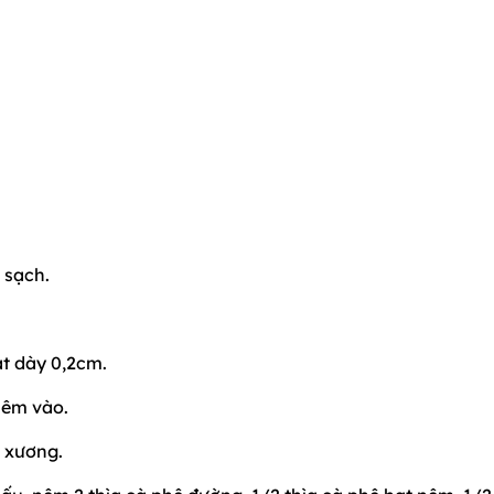
 sạch.
át dày 0,2cm.
nêm vào.
ỏ xương.