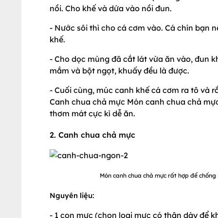
nồi. Cho khế và dứa vào nồi đun.
- Nước sôi thì cho cá cơm vào. Cá chín bạn 
khế.
- Cho dọc mùng đã cắt lát vừa ăn vào, đun k
mắm và bột ngọt, khuấy đều là được.
- Cuối cùng, múc canh khế cá cơm ra tô và r
Canh chua chả mực Món canh chua chả mực r
thơm mát cực kì dễ ăn.
2. Canh chua chả mực
Món canh chua chả mực rất hợp để chống n
Nguyên liệu:
- 1 con mực (chọn loại mực có thân dày để k