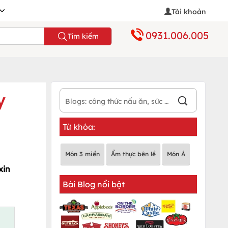
Tài khoản
0931.006.005
Tìm kiếm
y
Từ khóa:
Món 3 miền
Ẩm thực bên lề
Món Á
xin
Bài Blog nổi bật