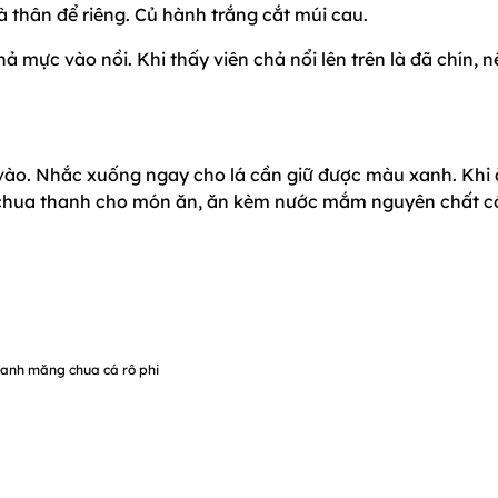
và thân để riêng. Củ hành trắng cắt múi cau.
hả mực vào nồi. Khi thấy viên chả nổi lên trên là đã chín, 
ần vào. Nhắc xuống ngay cho lá cần giữ được màu xanh. Khi 
ị chua thanh cho món ăn, ăn kèm nước mắm nguyên chất c
anh măng chua cá rô phi