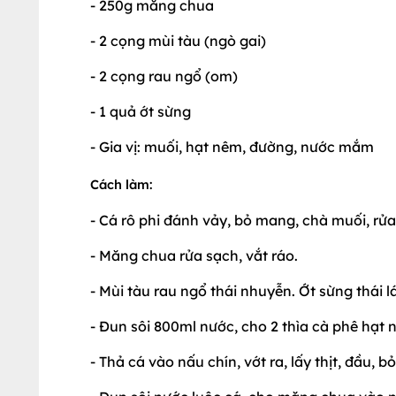
- 250g măng chua
- 2 cọng mùi tàu (ngò gai)
- 2 cọng rau ngổ (om)
- 1 quả ớt sừng
- Gia vị: muối, hạt nêm, đường, nước mắm
Cách làm:
- Cá rô phi đánh vảy, bỏ mang, chà muối, rửa
- Măng chua rửa sạch, vắt ráo.
- Mùi tàu rau ngổ thái nhuyễn. Ớt sừng thái l
- Đun sôi 800ml nước, cho 2 thìa cà phê hạt 
- Thả cá vào nấu chín, vớt ra, lấy thịt, đầu, b