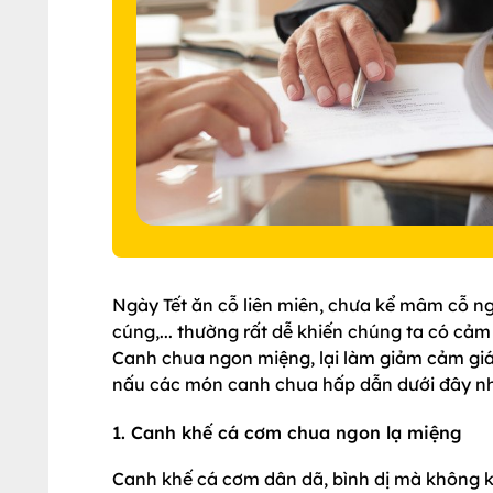
Ngày Tết ăn cỗ liên miên, chưa kể mâm cỗ n
cúng,... thường rất dễ khiến chúng ta có cả
Canh chua ngon miệng, lại làm giảm cảm giác
nấu các món canh chua hấp dẫn dưới đây nh
1. Canh khế cá cơm chua ngon lạ miệng
Canh khế cá cơm dân dã, bình dị mà không ké