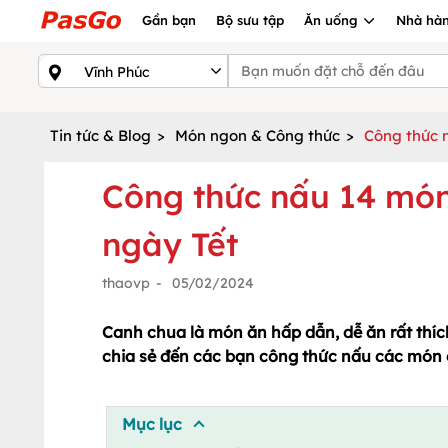
Gần bạn
Bộ sưu tập
Ăn uống
Nhà hàn
Tin tức & Blog
>
Món ngon & Công thức
>
Công thức 
Công thức nấu 14 mó
ngày Tết
thaovp
-
05/02/2024
Canh chua là món ăn hấp dẫn, dễ ăn rất thí
chia sẻ đến các bạn công thức nấu các món c
Mục lục