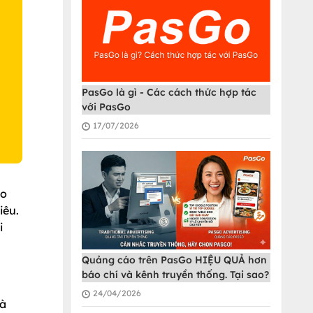
O
PasGo là gì - Các cách thức hợp tác
với PasGo
17/07/2026
ào
iêu.
i
Quảng cáo trên PasGo HIỆU QUẢ hơn
báo chí và kênh truyền thống. Tại sao?
24/04/2026
và