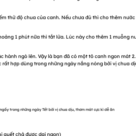
nếm thử độ chua của canh. Nếu chưa đủ thì cho thêm nước
hoảng 1 phút nữa thì tắt lửa. Lúc này cho thêm 1 muỗng n
ắc hành ngò lên. Vậy là bạn đã có một tô canh ngon mát 2.
ất hợp dùng trong những ngày nắng nóng bởi vị chua dị
gấy trong những ngày Tết bởi vị chua dịu, thơm mát cực kì dễ ăn
hi quết chả được dai ngon)