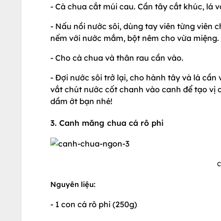
- Cà chua cắt múi cau. Cần tây cắt khúc, lá 
- Nấu nồi nước sôi, dùng tay viên từng viên c
nếm với nước mắm, bột nêm cho vừa miệng.
- Cho cà chua và thân rau cần vào.
- Đợi nước sôi trở lại, cho hành tây và lá c
vắt chút nước cốt chanh vào canh để tạo v
dầm ớt bạn nhé!
3. Canh măng chua cá rô phi
C
Nguyên liệu:
- 1 con cá rô phi (250g)