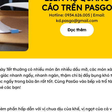
CÁO TRÊN PASG
Hotline: 0934.626.005 | Email:
kd.pasgo@gmail.com
Đọc thêm
gày Tết thường có nhiều món ăn nhiều dầu mỡ, các món x
m giác nhanh ngấy, nhanh ngán, thậm chí bị đầy bụng khó t
 ngấy trong bữa ăn rất tốt. Cùng PasGo vào bếp và trổ tà
é các bạn!
m phần hấp dẫn với vị chua dịu của khế, vị ngọt của cá 