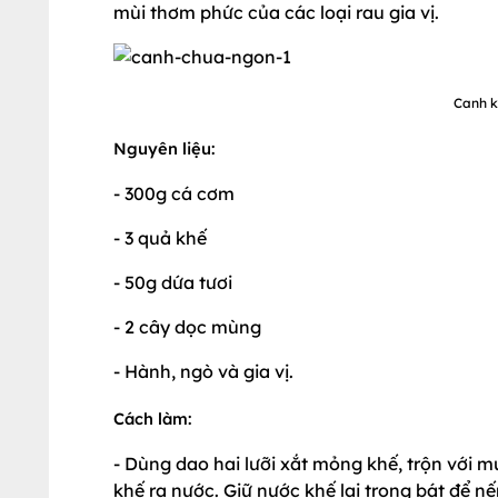
mùi thơm phức của các loại rau gia vị.
Canh k
Nguyên liệu:
- 300g cá cơm
- 3 quả khế
- 50g dứa tươi
- 2 cây dọc mùng
- Hành, ngò và gia vị.
Cách làm:
- Dùng dao hai lưỡi xắt mỏng khế, trộn với m
khế ra nước. Giữ nước khế lại trong bát để