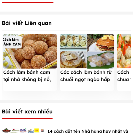
Bài viết Liên quan
Cách làm bánh cam
Các cách làm bánh từ
Cách 
tại nhà không bị nổ,
chuối ngọt ngào hấp
chua t
giòn tan, thơm phức
dẫn
chưa đ
Bài viết xem nhiều
14 cách đặt tên Nhà hàng hay nhất và