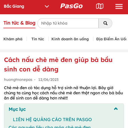
Tin tức & Blog
Khám phá
Tin tức
Kinh doanh ăn uống
Địa Điểm Ăn Uố
Cách nấu chè mè đen giúp bà bầu
sinh con dễ dàng
huongtnonepas
-
12/06/2023
Chè mè đen có tác dụng hỗ trợ sinh nở thuận lợi. Bây giờ
chúng ta cùng học cách nấu chè mè đen thật ngon cho bà bầu
ăn để sinh con dễ dàng hơn nhé!!!
Mục lục
LIÊN HỆ QUẢNG CÁO TRÊN PASGO
Các nguyên liệu cho món chè mè đen