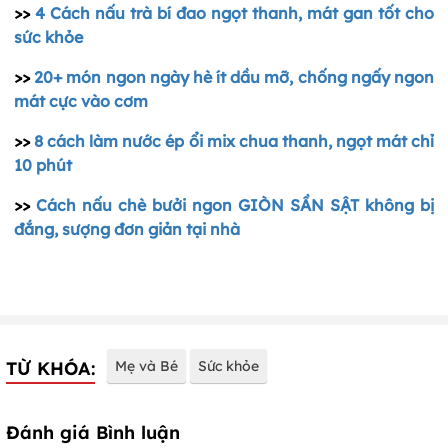
>>
4 Cách nấu trà bí đao ngọt thanh, mát gan tốt cho
sức khỏe
>>
20+ món ngon ngày hè ít dầu mỡ, chống ngấy ngon
mát cực vào cơm
>>
8 cách làm nước ép ổi mix chua thanh, ngọt mát chỉ
10 phút
>>
Cách nấu chè bưởi ngon GIÒN SẦN SẬT không bị
đắng, sượng đơn giản tại nhà
TỪ KHÓA:
Mẹ và Bé
Sức khỏe
Đánh giá Bình luận