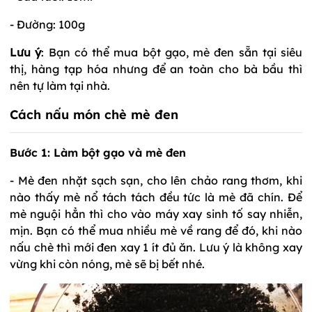
- Đường: 100g
Lưu ý
: Bạn có thể mua bột gạo, mè đen sẵn tại siêu
thị, hàng tạp hóa nhưng để an toàn cho bà bầu thì
nên tự làm tại nhà.
Cách nấu món chè mè đen
Bước 1: Làm bột gạo và mè đen
- Mè đen nhặt sạch sạn, cho lên chảo rang thơm, khi
nào thấy mè nổ tách tách đều tức là mè đã chín. Để
mè nguội hẳn thì cho vào máy xay sinh tố say nhiễn,
mịn. Bạn có thể mua nhiều mè về rang để đó, khi nào
nấu chè thì mới đen xay 1 ít đủ ăn. Lưu ý là không xay
vừng khi còn nóng, mè sẽ bị bết nhé.