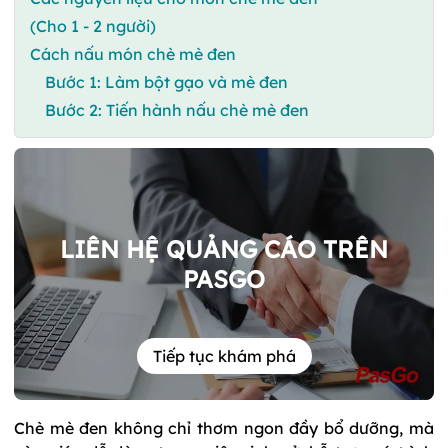
(Cho 1 - 2 người)
Cách nấu món chè mè đen
Bước 1: Làm bột gạo và mè đen
Bước 2: Tiến hành nấu chè mè đen
LIÊN HỆ QUẢNG CÁO TRÊN
PASGO
Tiếp tục khám phá
Chè mè đen không chỉ thơm ngon đầy bổ dưỡng, mà