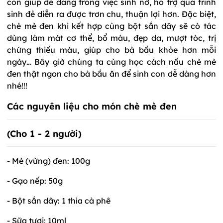
còn giúp dễ dàng trong việc sinh nở, hỗ trợ quá trình
sinh đẻ diễn ra được trơn chu, thuận lợi hơn. Đặc biệt,
chè mè đen khi kết hợp cùng bột sắn dây sẽ có tác
dùng làm mát cơ thể, bổ máu, đẹp da, mượt tóc, trị
chứng thiếu máu, giúp cho bà bầu khỏe hơn mỗi
ngày… Bây giờ chúng ta cùng học cách nấu chè mè
đen thật ngon cho bà bầu ăn để sinh con dễ dàng hơn
nhé!!!
Các nguyên liệu cho món chè mè đen
(Cho 1 - 2 người)
- Mè (vừng) đen: 100g
- Gạo nếp: 50g
- Bột sắn dây: 1 thìa cà phê
- Sữa tươi: 10ml