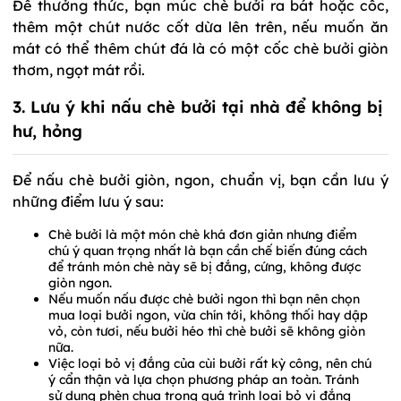
Để thưởng thức, bạn múc chè bưởi ra bát hoặc cốc,
thêm một chút nước cốt dừa lên trên, nếu muốn ăn
mát có thể thêm chút đá là có một cốc chè bưởi giòn
thơm, ngọt mát rồi.
3. Lưu ý khi nấu chè bưởi tại nhà để không bị
hư, hỏng
Để nấu chè bưởi giòn, ngon, chuẩn vị, bạn cần lưu ý
những điểm lưu ý sau:
Chè bưởi là một món chè khá đơn giản nhưng điểm
chú ý quan trọng nhất là bạn cần chế biến đúng cách
để tránh món chè này sẽ bị đắng, cứng, không được
giòn ngon.
Nếu muốn nấu được chè bưởi ngon thì bạn nên chọn
mua loại bưởi ngon, vừa chín tới, không thối hay dập
vỏ, còn tươi, nếu bưởi héo thì chè bưởi sẽ không giòn
nữa.
Việc loại bỏ vị đắng của cùi bưởi rất kỳ công, nên chú
ý cẩn thận và lựa chọn phương pháp an toàn. Tránh
sử dụng phèn chua trong quá trình loại bỏ vị đắng