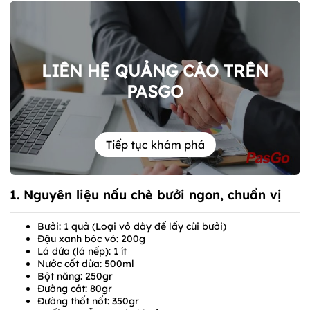
LIÊN HỆ QUẢNG CÁO TRÊN
PASGO
Tiếp tục khám phá
1. Nguyên liệu nấu chè bưởi ngon, chuẩn vị
Bưởi: 1 quả (Loại vỏ dày để lấy cùi bưởi)
Đậu xanh bóc vỏ: 200g
Lá dứa (lá nếp): 1 ít
Nước cốt dừa: 500ml
Bột năng: 250gr
Đường cát: 80gr
Đường thốt nốt: 350gr