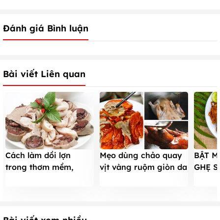
Đánh giá Bình luận
Bài viết Liên quan
Cách làm dồi lợn
Mẹo dùng chảo quay
BẬT M
trong thơm mềm,
vịt vàng ruộm giòn da
GHẸ S
ngoài dai ngon
ngon tuyệt
GIÒN 
GIA Đ