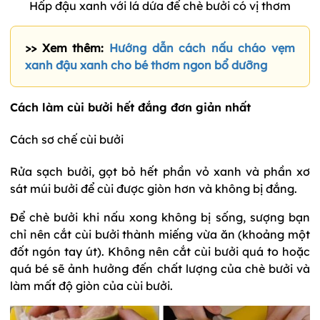
Hấp đậu xanh với lá dứa để chè bưởi có vị thơm
>> Xem thêm:
Hướng dẫn cách nấu cháo vẹm
xanh đậu xanh cho bé thơm ngon bổ dưỡng
Cách làm cùi bưởi hết đắng đơn giản nhất
Cách sơ chế cùi bưởi
Rửa sạch bưởi, gọt bỏ hết phần vỏ xanh và phần xơ
sát múi bưởi để cùi được giòn hơn và không bị đắng.
Để chè bưởi khi nấu xong không bị sống, sượng bạn
chỉ nên cắt cùi bưởi thành miếng vừa ăn (khoảng một
đốt ngón tay út). Không nên cắt cùi bưởi quá to hoặc
quá bé sẽ ảnh hưởng đến chất lượng của chè bưởi và
làm mất độ giòn của cùi bưởi.