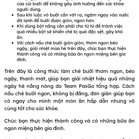
của cùi bưởi để không gây ảnh hưởng đến sức khỏe
người dùng.
Sau khi luộc vỏ bưởi cần vớt ra, ngâm ngay vào nước
đá lạnh để bưởi được giòn, ngon hơn.
Khi dùng bột năng cần phải cho từ từ để tránh việc
quá nhiều bột sẽ khiến chè bị quá đặc sệt, gây khó
ăn.
Với cách nấu chè bưởi giòn giòn, thơm ngon béo
ngậy, giải nhiệt mùa hè trên đây, chúc bạn thực hiện
thành công và có những bữa ăn ngon miệng bên gia
đình.
Trên đây là công thức làm chè bưởi thơm ngon, béo
ngậy, thanh mát, giúp bạn giải nhiệt hiệu quả những
ngày hè nắng nóng do Team PasGo tổng hợp. Cách
nấu chè bưởi ngon, không bị đắng, đơn giản giúp bạn
có ngay cho mình một món ăn hấp dẫn nhưng vô
cùng tốt cho sức khỏe.
Chúc bạn thực hiện thành công và có những bữa ăn
ngon miệng bên gia đình.