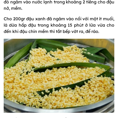
đó ngâm vào nước lạnh trong khoảng 2 tiếng cho đậu
nở, mềm.
Cho 200gr đậu xanh đã ngâm vào nồi với một ít muối,
lá dứa hấp đậu trong khoảng 15 phút ở lửa vừa cho
đến khi đậu chín mềm thì tắt bếp vớt ra, để ráo.