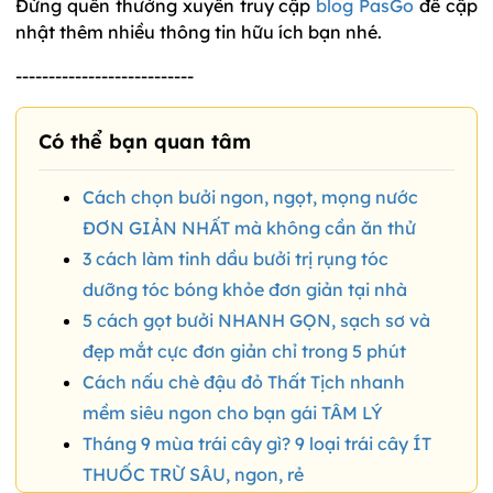
Đừng quên thường xuyên truy cập
blog PasGo
để cập
nhật thêm nhiều thông tin hữu ích bạn nhé.
---------------------------
Có thể bạn quan tâm
Cách chọn bưởi ngon, ngọt, mọng nước
ĐƠN GIẢN NHẤT mà không cần ăn thử
3 cách làm tinh dầu bưởi trị rụng tóc
dưỡng tóc bóng khỏe đơn giản tại nhà
5 cách gọt bưởi NHANH GỌN, sạch sơ và
đẹp mắt cực đơn giản chỉ trong 5 phút
Cách nấu chè đậu đỏ Thất Tịch nhanh
mềm siêu ngon cho bạn gái TÂM LÝ
Tháng 9 mùa trái cây gì? 9 loại trái cây ÍT
THUỐC TRỪ SÂU, ngon, rẻ