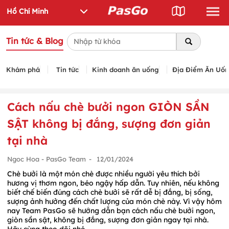
Tin tức & Blog
Khám phá
Tin tức
Kinh doanh ăn uống
Địa Điểm Ăn Uố
Cách nấu chè bưởi ngon GIÒN SẦN
SẬT không bị đắng, sượng đơn giản
tại nhà
Ngoc Hoa - PasGo Team
-
12/01/2024
Chè bưởi là một món chè được nhiều người yêu thích bởi
hương vị thơm ngon, béo ngậy hấp dẫn. Tuy nhiên, nếu không
biết chế biến đúng cách chè bưởi sẽ rất dễ bị đắng, bị sống,
sượng ảnh hưởng đến chất lượng của món chè này. Vì vậy hôm
nay Team PasGo sẽ hướng dẫn bạn cách nấu chè bưởi ngon,
giòn sần sật, không bị đắng, sượng đơn giản ngay tại nhà.
Hãy cùng theo dõi nhé.