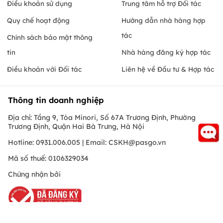
Điều khoản sử dụng
Trung tâm hỗ trợ Đối tác
Quy chế hoạt động
Hướng dẫn nhà hàng hợp
tác
Chính sách bảo mật thông
tin
Nhà hàng đăng ký hợp tác
Điều khoản với Đối tác
Liên hệ về Đầu tư & Hợp tác
Thông tin doanh nghiệp
Địa chỉ: Tầng 9, Tòa Minori, Số 67A Trương Định, Phường
Trương Định, Quận Hai Bà Trưng, Hà Nội
Hotline: 0931.006.005 | Email:
CSKH@pasgo.vn
Mã số thuế: 0106329034
Chứng nhận bởi
Hồ Chí Minh
© Copyright 2010 PasGo.jsc, All rights reserved