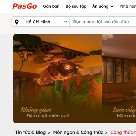
Gần bạn
Bộ sưu tập
Ăn uống
Nhà hàn
Tin tức & Blog
>
Món ngon & Công thức
>
Công thức 