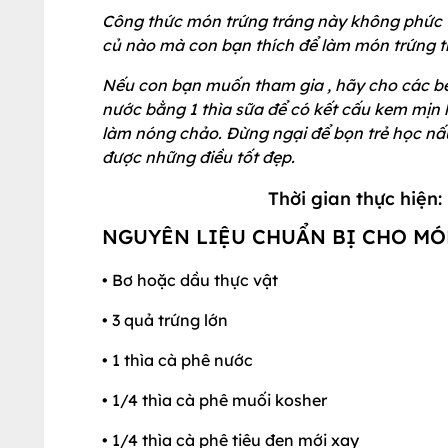
Công thức món trứng tráng này không phức tạ
củ nào mà con bạn thích để làm món trứng t
Nếu con bạn muốn tham gia , hãy cho các bé
nước bằng 1 thìa sữa để có kết cấu kem mịn h
làm nóng chảo. Đừng ngại để bọn trẻ học nấu
được những điều tốt đẹp.
Thời gian thực hi
NGUYÊN LIỆU CHUẨN BỊ CHO MÓ
• Bơ hoặc dầu thực vật
• 3 quả trứng lớn
• 1 thìa cà phê nước
• 1/4 thìa cà phê muối kosher
• 1/4 thìa cà phê tiêu đen mới xay