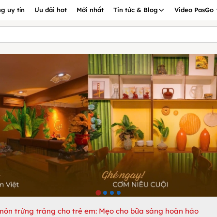
g uy tín
Ưu đãi hot
Mới nhất
Tin tức & Blog
Video PasGo
món trứng tráng cho trẻ em: Mẹo cho bữa sáng hoàn hảo