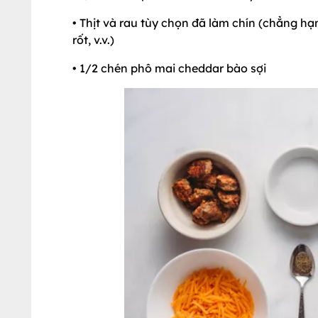
• Thịt và rau tùy chọn đã làm chín (chẳng hạn
rốt, v.v.)
• 1/2 chén phô mai cheddar bào sợi