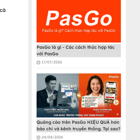
 cà
PasGo là gì - Các cách thức hợp tác
với PasGo
17/07/2026
Quảng cáo trên PasGo HIỆU QUẢ hơn
báo chí và kênh truyền thống. Tại sao?
24/04/2026