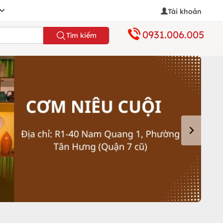
Tài khoản
0931.006.005
Tìm kiếm