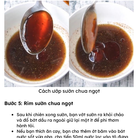
Cách ướp sườn chua ngọt
Bước 5: Rim sườn chua ngọt
Sau khi chiên xong sườn, bạn vớt sườn ra khỏi chảo
và đổ bớt dầu ra ngoài giữ lại một ít để phi thơm
hành tỏi.
Nếu bạn thích ăn cay, bạn cho thêm ớt băm vào bát
nước sốt vừa pha, cho tiếp 50ml nước lọc vào tô đựng