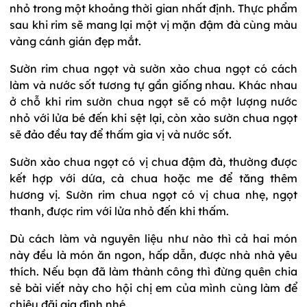
nhỏ trong một khoảng thời gian nhất định. Thực phẩm
sau khi rim sẽ mang lại một vị mặn đậm đà cùng màu
vàng cánh gián đẹp mắt.
Sườn rim chua ngọt và sườn xào chua ngọt có cách
làm và nước sốt tương tự gần giống nhau. Khác nhau
ở chỗ khi rim sườn chua ngọt sẽ có một lượng nước
nhỏ với lửa bé đến khi sệt lại, còn xào sườn chua ngọt
sẽ đảo đều tay để thấm gia vị và nước sốt.
Sườn xào chua ngọt có vị chua đậm đà, thường được
kết hợp với dứa, cà chua hoặc me để tăng thêm
hương vị. Sườn rim chua ngọt có vị chua nhẹ, ngọt
thanh, được rim với lửa nhỏ đến khi thấm.
Dù cách làm và nguyên liệu như nào thì cả hai món
này đều là món ăn ngon, hấp dẫn, được nhà nhà yêu
thích. Nếu bạn đã làm thành công thì đừng quên chia
sẻ bài viết này cho hội chị em của mình cùng làm để
chiêu đãi gia đình nhé.