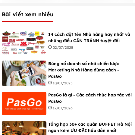
Bài viết xem nhiều
14 cách đặt tên Nhà hàng hay nhất và
những điều CẦN TRÁNH tuyệt đối
02/07/2025
Bùng nổ doanh số nhờ chiến lược
Marketing Nhà Hàng đúng cách -
PasGo
10/07/2025
PasGo là gì - Các cách thức hợp tác với
PasGo
17/07/2026
Tổng hợp 30+ các quán BUFFET Hà Nội
ngon kèm ƯU ĐÃI hấp dẫn nhất