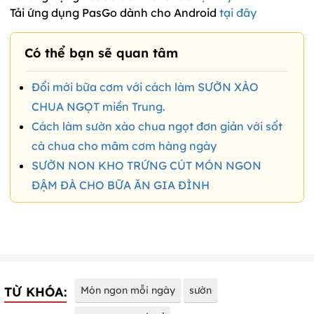
Tải ứng dụng PasGo dành cho Android
tại đây
Có thể bạn sẽ quan tâm
Đổi mới bữa cơm với cách làm SƯỜN XÀO
CHUA NGỌT miền Trung.
Cách làm sườn xào chua ngọt đơn giản với sốt
cà chua cho mâm cơm hàng ngày
SƯỜN NON KHO TRỨNG CÚT MÓN NGON
ĐẬM ĐÀ CHO BỮA ĂN GIA ĐÌNH
TỪ KHÓA:
Món ngon mỗi ngày
sườn