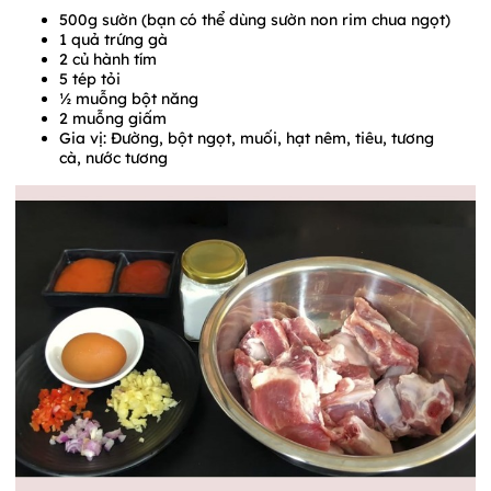
500g sườn (bạn có thể dùng sườn non rim chua ngọt)
1 quả trứng gà
2 củ hành tím
5 tép tỏi
½ muỗng bột năng
2 muỗng giấm
Gia vị: Đường, bột ngọt, muối, hạt nêm, tiêu, tương
cà, nước tương