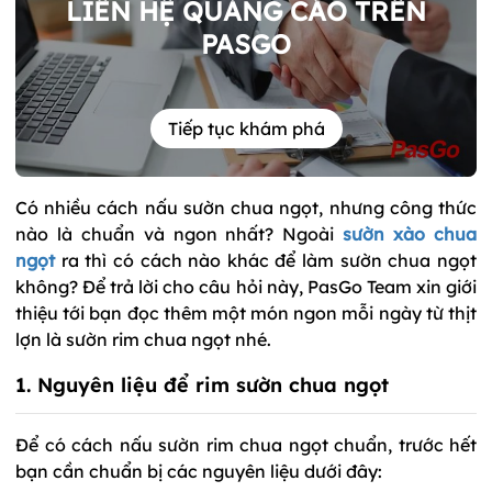
LIÊN HỆ QUẢNG CÁO TRÊN
PASGO
Tiếp tục khám phá
Có nhiều cách nấu sườn chua ngọt, nhưng công thức
nào là chuẩn và ngon nhất? Ngoài
sườn xào chua
ngọt
ra thì có cách nào khác để làm sườn chua ngọt
không? Để trả lời cho câu hỏi này, PasGo Team xin giới
thiệu tới bạn đọc thêm một món ngon mỗi ngày từ thịt
lợn là sườn rim chua ngọt nhé.
1. Nguyên liệu để rim sườn chua ngọt
Để có cách nấu sườn rim chua ngọt chuẩn, trước hết
bạn cần chuẩn bị các nguyên liệu dưới đây: