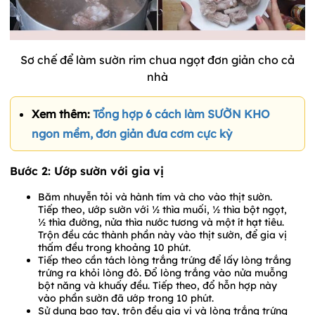
Sơ chế để làm sườn rim chua ngọt đơn giản cho cả
nhà
Xem thêm:
Tổng hợp 6 cách làm SƯỜN KHO
ngon mềm, đơn giản đưa cơm cực kỳ
Bước 2: Ướp sườn với gia vị
Băm nhuyễn tỏi và hành tím và cho vào thịt sườn.
Tiếp theo, ướp sườn với ½ thìa muối, ½ thìa bột ngọt,
½ thìa đường, nửa thìa nước tương và một ít hạt tiêu.
Trộn đều các thành phần này vào thịt sườn, để gia vị
thấm đều trong khoảng 10 phút.
Tiếp theo cần tách lòng trắng trứng để lấy lòng trắng
trứng ra khỏi lòng đỏ. Đổ lòng trắng vào nửa muỗng
bột năng và khuấy đều. Tiếp theo, đổ hỗn hợp này
vào phần sườn đã ướp trong 10 phút.
Sử dụng bao tay, trộn đều gia vị và lòng trắng trứng