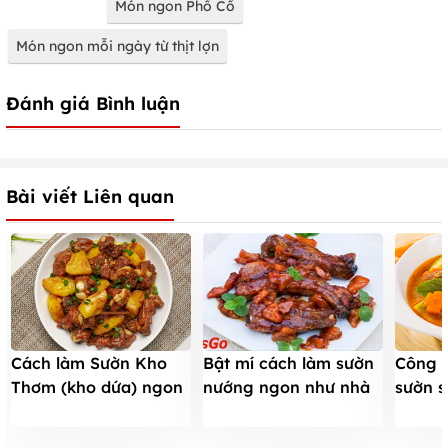
Món ngon Phố Cổ
Món ngon mỗi ngày từ thịt lợn
Đánh giá Bình luận
Bài viết Liên quan
Cách làm Sườn Kho
Bật mí cách làm sườn
Công t
Thơm (kho dứa) ngon
nướng ngon như nhà
sườn s
mềm, chua ngọt ăn
hàng
bị ngấ
HẾT SẠCH nồi cơm