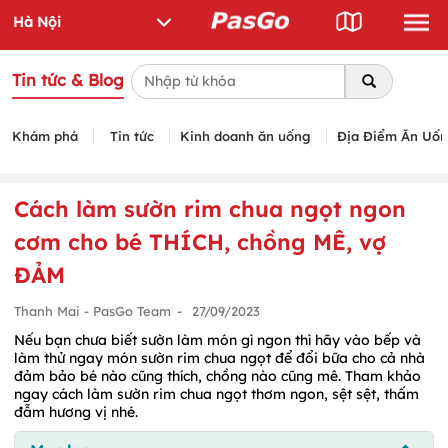
Tin tức & Blog
Khám phá
Tin tức
Kinh doanh ăn uống
Địa Điểm Ăn Uố
Cách làm sườn rim chua ngọt ngon
cơm cho bé THÍCH, chồng MÊ, vợ
ĐẢM
Thanh Mai - PasGo Team
-
27/09/2023
Nếu bạn chưa biết sườn làm món gì ngon thì hãy vào bếp và
làm thử ngay món sườn rim chua ngọt để đổi bữa cho cả nhà
đảm bảo bé nào cũng thích, chồng nào cũng mê. Tham khảo
ngay cách làm sườn rim chua ngọt thơm ngon, sệt sệt, thấm
đẫm hương vị nhé.