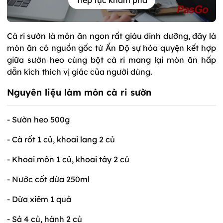
Tiếp tục khám phá
Cà ri sườn là món ăn ngon rất giàu dinh dưỡng, đây là
món ăn có nguồn gốc từ Ấn Độ sự hòa quyện kết hợp
giữa sườn heo cùng bột cà ri mang lại món ăn hấp
dẫn kích thích vị giác của người dùng.
Nguyên liệu làm món cà ri sườn
- Sườn heo 500g
- Cà rốt 1 củ, khoai lang 2 củ
- Khoai môn 1 củ, khoai tây 2 củ
- Nước cốt dừa 250ml
- Dừa xiêm 1 quả
- Sả 4 củ, hành 2 củ