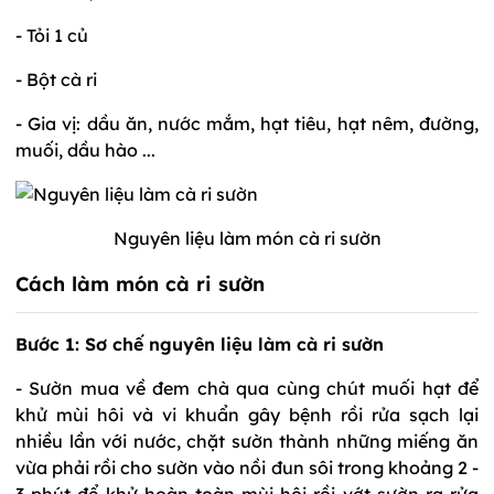
- Tỏi 1 củ
- Bột cà ri
- Gia vị: dầu ăn, nước mắm, hạt tiêu, hạt nêm, đường,
muối, dầu hào ...
Nguyên liệu làm món cà ri sườn
Cách làm món cà ri sườn
Bước 1: Sơ chế nguyên liệu làm cà ri sườn
- Sườn mua về đem chà qua cùng chút muối hạt để
khử mùi hôi và vi khuẩn gây bệnh rồi rửa sạch lại
nhiều lần với nước, chặt sườn thành những miếng ăn
vừa phải rồi cho sườn vào nồi đun sôi trong khoảng 2 -
3 phút để khử hoàn toàn mùi hôi rồi vớt sườn ra rửa