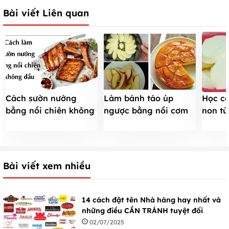
Bài viết Liên quan
Làm bánh táo úp
Học c
Cách sườn nướng
ngược bằng nồi cơm
non t
bằng nồi chiên không
điện trong tích tắc
mịn đơ
dầu ĂN LÀ MÊ với mật
ong và giấy bạc
Bài viết xem nhiều
14 cách đặt tên Nhà hàng hay nhất và
những điều CẦN TRÁNH tuyệt đối
02/07/2025