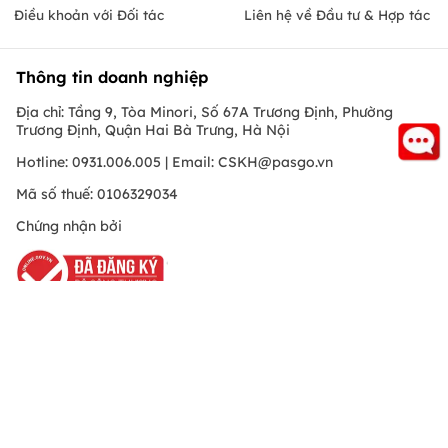
Điều khoản với Đối tác
Liên hệ về Đầu tư & Hợp tác
Thông tin doanh nghiệp
Địa chỉ: Tầng 9, Tòa Minori, Số 67A Trương Định, Phường
Trương Định, Quận Hai Bà Trưng, Hà Nội
Hotline: 0931.006.005 | Email:
CSKH@pasgo.vn
Mã số thuế: 0106329034
Chứng nhận bởi
Hồ Chí Minh
© Copyright 2010 PasGo.jsc, All rights reserved
FREE - Đã có trên Google Play
ONEPAS.JSC
Download