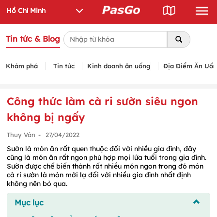
Tin tức & Blog
Khám phá
Tin tức
Kinh doanh ăn uống
Địa Điểm Ăn Uố
Công thức làm cà ri sườn siêu ngon
không bị ngấy
Thuy Vân
-
27/04/2022
Sườn là món ăn rất quen thuộc đối với nhiều gia đình, đây
cũng là món ăn rất ngon phù hợp mọi lứa tuổi trong gia đình.
Sườn được chế biến thành rất nhiều món ngon trong đó món
cà ri sườn là món mới lạ đối với nhiều gia đình nhất định
không nên bỏ qua.
Mục lục