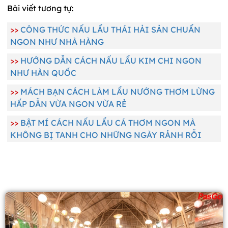
Bài viết tương tự:
>>
CÔNG THỨC NẤU LẨU THÁI HẢI SẢN CHUẨN
NGON NHƯ NHÀ HÀNG
>>
HƯỚNG DẪN CÁCH NẤU LẨU KIM CHI NGON
NHƯ HÀN QUỐC
>>
MÁCH BẠN CÁCH LÀM LẨU NƯỚNG THƠM LỪNG
HẤP DẪN VỪA NGON VỪA RẺ
>>
BẬT MÍ CÁCH NẤU LẨU CÁ THƠM NGON MÀ
KHÔNG BỊ TANH CHO NHỮNG NGÀY RẢNH RỖI