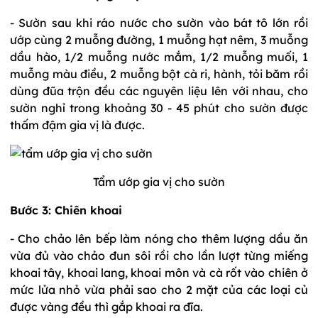
- Sườn sau khi ráo nước cho sườn vào bát tô lớn rồi
ướp cùng 2 muỗng đường, 1 muỗng hạt nêm, 3 muỗng
dầu hào, 1/2 muỗng nước mắm, 1/2 muỗng muối, 1
muỗng màu điều, 2 muỗng bột cà ri, hành, tỏi băm rồi
dùng đũa trộn đều các nguyên liệu lên với nhau, cho
sườn nghỉ trong khoảng 30 - 45 phút cho sườn được
thấm đậm gia vị là được.
Tẩm ướp gia vị cho sườn
Bước 3: Chiên khoai
- Cho chảo lên bếp làm nóng cho thêm lượng dầu ăn
vừa đủ vào chảo đun sôi rồi cho lần lượt từng miếng
khoai tây, khoai lang, khoai môn và cà rốt vào chiên ở
mức lửa nhỏ vừa phải sao cho 2 mặt của các loại củ
được vàng đều thì gắp khoai ra đĩa.