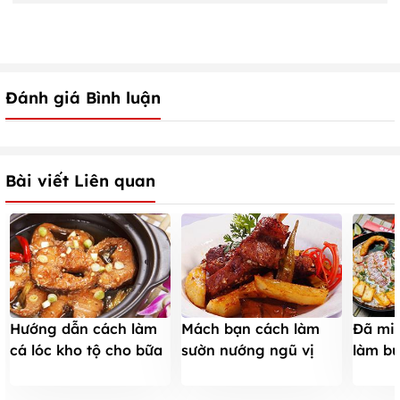
Đánh giá Bình luận
Bài viết Liên quan
Hướng dẫn cách làm
Mách bạn cách làm
Đã miệ
cá lóc kho tộ cho bữa
sườn nướng ngũ vị
làm bú
cơm ngon
thơm mềm thấm vị
đơn gi
dẫn