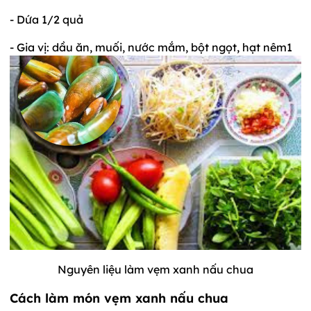
- Dứa 1/2 quả
- Gia vị: dầu ăn, muối, nước mắm, bột ngọt, hạt nêm1
Nguyên liệu làm vẹm xanh nấu chua
Cách làm món vẹm xanh nấu chua