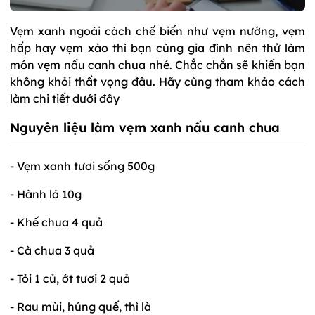
Vẹm xanh ngoài cách chế biến như vẹm nướng, vẹm
hấp hay vẹm xào thì bạn cùng gia đình nên thử làm
món vẹm nấu canh chua nhé. Chắc chắn sẽ khiến bạn
không khỏi thất vọng đâu. Hãy cùng tham khảo cách
làm chi tiết dưới đây
Nguyên liệu làm vẹm xanh nấu canh chua
- Vẹm xanh tươi sống 500g
- Hành lá 10g
- Khế chua 4 quả
- Cà chua 3 quả
- Tỏi 1 củ, ớt tươi 2 quả
- Rau mùi, húng quế, thì là