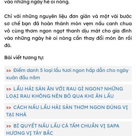
vào những ngày hè oi nóng.
Chỉ với những nguyên liệu đơn giản và một vài bước
sơ chế bạn đã hoàn thành món vẹm nấu canh chua
vô cùng thơm ngon ngọt thanh dịu mát cho gia đình
vào những ngày hè oi nóng cần thay đổi món ăn rồi
đó.
Bài viết tương tự:
>>
Điểm danh 5 loại lẩu tươi ngon hấp dẫn cho ngày
xuân đầu năm
>>
LẨU HẢI SẢN ĂN VỚI RAU GÌ NGON? NHỮNG
LOẠI RAU KHÔNG NÊN BỎ QUA KHI ĂN LẨU
>>
CÁCH NẤU LẨU HẢI SẢN THƠM NGON ĐÚNG VỊ
TẠI NHÀ
>>
BÍ QUYẾT NẤU LẨU CÁ TẦM CHUẨN VỊ SAPA
HƯƠNG VỊ TÂY BẮC