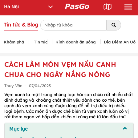
Tin tức & Blog
Khám phá
Tin tức
Kinh doanh ăn uống
Địa Điểm Ăn Uố
CÁCH LÀM MÓN VẸM NẤU CANH
CHUA CHO NGÀY NẮNG NÓNG
Thuy Vân
-
07/04/2023
Vẹm xanh là một trong những loại hải sản chứa rất nhiều chất
dinh dưỡng và khoáng chất thiết yếu dành cho cơ thể, bên
cạnh đó vẹm xanh cùng được dùng để hỗ trợ điều trị nhiều
loại bệnh. Các món ăn được chế biến từ vẹm xanh luôn có vị
rất thơm ngon và hấp dẫn khiến ai cũng mê từ lần đầu thử.
Mục lục