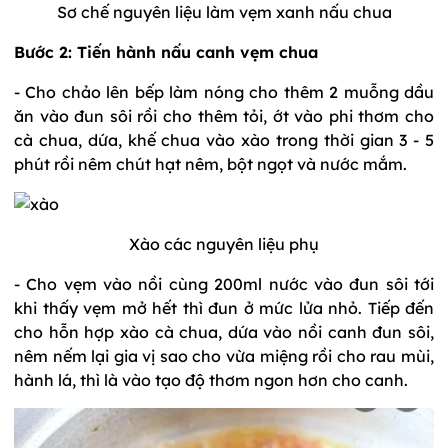
Sơ chế nguyên liệu làm vẹm xanh nấu chua
Bước 2: Tiến hành nấu canh vẹm chua
- Cho chảo lên bếp làm nóng cho thêm 2 muỗng dầu
ăn vào đun sôi rồi cho thêm tỏi, ớt vào phi thơm cho
cà chua, dứa, khế chua vào xào trong thời gian 3 - 5
phút rồi nêm chút hạt nêm, bột ngọt và nước mắm.
Xào các nguyên liệu phụ
- Cho vẹm vào nồi cùng 200ml nước vào đun sôi tới
khi thấy vẹm mở hết thì đun ở mức lửa nhỏ. Tiếp đến
cho hỗn hợp xào cà chua, dứa vào nồi canh đun sôi,
nêm nếm lại gia vị sao cho vừa miệng rồi cho rau mùi,
hành lá, thì là vào tạo độ thơm ngon hơn cho canh.