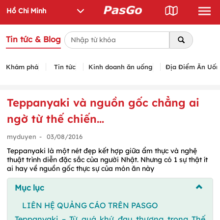
Tin tức & Blog
Khám phá
Tin tức
Kinh doanh ăn uống
Địa Điểm Ăn Uố
Teppanyaki và nguồn gốc chẳng ai
ngờ từ thế chiến…
myduyen
-
03/08/2016
Teppanyaki là một nét đẹp kết hợp giữa ẩm thực và nghệ
thuật trình diễn đặc sắc của người Nhật. Nhưng có 1 sự thật ít
ai hay về nguồn gốc thực sự của món ăn này
Mục lục
LIÊN HỆ QUẢNG CÁO TRÊN PASGO
Teppanyaki – Từ quá khứ đau thương trong Thế