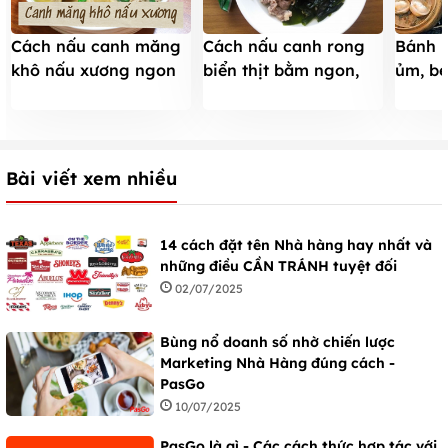
Cách nấu canh măng
Cách nấu canh rong
Bánh b
khô nấu xương ngon
biển thịt bằm ngon,
ủm, bé
ngọt, thơm lừng ai
không tanh tại nhà
hàng 
cũng khen ngon
Bài viết xem nhiều
14 cách đặt tên Nhà hàng hay nhất và
những điều CẦN TRÁNH tuyệt đối
02/07/2025
Bùng nổ doanh số nhờ chiến lược
Marketing Nhà Hàng đúng cách -
PasGo
10/07/2025
PasGo là gì - Các cách thức hợp tác với