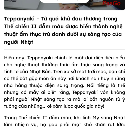
Teppanyaki – Từ quá khứ đau thương trong
Thế chiến II đẫm máu được biến thành nghệ
thuật ẩm thực trứ danh dưới sự sáng tạo của
người Nhật
Hiện nay, Teppanyaki chính là một đại diện tiêu biểu
cho nghệ thuật thưởng thức ẩm thực sang trọng và
tinh tế của Nhật Bản. Trên xứ sở mặt trời mọc, bạn chỉ
có thể bắt gặp món ăn này nơi khách sạn hay những
nhà hàng thuộc diện sang trọng. Nổi tiếng là thế
nhưng có mấy ai biết rằng, Teppanyaki vốn không
phải người Nhật sáng tạo ra mà lại bắt nguồn từ ý
tưởng của những… kẻ xâm lược quốc gia này!
Trong Thế chiến II đẫm máu, khi lính Mỹ sang Nhật
làm nhiệm vụ, họ gặp phải một khó khăn rất lớn: