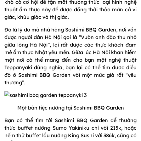
khó có cơ hội để tận mắt thưởng thức loại hình nghệ
thuật ẩm thực này để được đồng thời thỏa mãn cả vị
giác, khứu giác và thị giác.
Đó là lý do mà nhà hàng Sashimi BBQ Garden, nơi vốn
được người dân Hà Nội gọi là “Vườn anh đào thu nhỏ
giữa lòng Hà Nội”, lại rất được các thực khách đam
mê ẩm thực Nhật yêu mến. Giữa lúc Hà Nội khan hiếm
một nơi có thể mang đến cho bạn một nghệ thuật
Teppanyaki đúng nghĩa, bạn lại có thể tìm được điều
đó ở Sashimi BBQ Garden với một mức giá rất “yêu
thương”.
Một bàn tiệc nướng tại Sashimi BBQ Garden
Bạn có thể tìm tới Sashimi BBQ Garden để thưởng
thức buffet nướng Sumo Yakiniku chỉ với 215k, hoặc
nếm thử buffet lẩu nướng King Sushi với 386k, cũng có