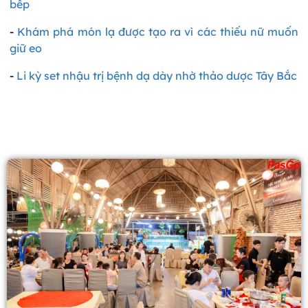
bếp
-
Khám phá món lạ được tạo ra vì các thiếu nữ muốn
giữ eo
-
Li kỳ set nhậu trị bệnh dạ dày nhờ thảo dược Tây Bắc