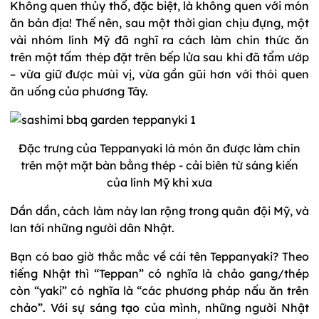
Không quen thủy thổ, đặc biệt, là không quen với món
ăn bản địa! Thế nên, sau một thời gian chịu đựng, một
vài nhóm lính Mỹ đã nghĩ ra cách làm chín thức ăn
trên một tấm thép đặt trên bếp lửa sau khi đã tẩm ướp
– vừa giữ được mùi vị, vừa gần gũi hơn với thói quen
ăn uống của phương Tây.
Đặc trưng của Teppanyaki là món ăn được làm chín
trên một mặt bàn bằng thép - cải biên từ sáng kiến
của lính Mỹ khi xưa
Dần dần, cách làm này lan rộng trong quân đội Mỹ, và
lan tới những người dân Nhật.
Bạn có bao giờ thắc mắc về cái tên Teppanyaki? Theo
tiếng Nhật thì “Teppan” có nghĩa là chảo gang/thép
còn “yaki” có nghĩa là “các phương pháp nấu ăn trên
chảo”. Với sự sáng tạo của mình, những người Nhật