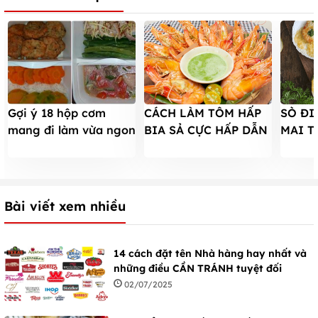
Gợi ý 18 hộp cơm
CÁCH LÀM TÔM HẤP
SÒ ĐI
mang đi làm vừa ngon
BIA SẢ CỰC HẤP DẪN
MAI 
lại tiện
VÀ ĐƠN GIẢN CHỈ
BÉO 
TRONG 10 PHÚT
THỂ B
Bài viết xem nhiều
14 cách đặt tên Nhà hàng hay nhất và
những điều CẦN TRÁNH tuyệt đối
02/07/2025