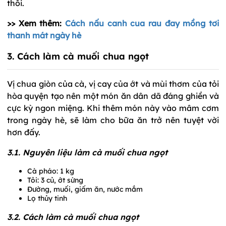
thôi.
>> Xem thêm:
Cách nấu canh cua rau đay mồng tơi
thanh mát ngày hè
3. Cách làm cà muối chua ngọt
Vị chua giòn của cà, vị cay của ớt và mùi thơm của tỏi
hòa quyện tạo nên một món ăn dân dã đáng ghiền và
cực kỳ ngon miệng. Khi thêm món này vào mâm cơm
trong ngày hè, sẽ làm cho bữa ăn trở nên tuyệt vời
hơn đấy.
3.1. Nguyên liệu làm cà muối chua ngọt
Cà pháo: 1 kg
Tỏi: 3 củ, ớt sừng
Đường, muối, giấm ăn, nước mắm
Lọ thủy tinh
3.2. Cách làm cà muối chua ngọt