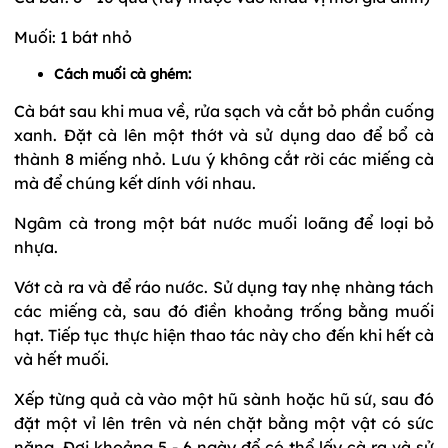
Muối: 1 bát nhỏ
Cách muối cà ghém:
Cà bát sau khi mua về, rửa sạch và cắt bỏ phần cuống
xanh. Đặt cà lên một thớt và sử dụng dao để bổ cà
thành 8 miếng nhỏ. Lưu ý không cắt rời các miếng cà
mà để chúng kết dính với nhau.
Ngâm cà trong một bát nước muối loãng để loại bỏ
nhựa.
Vớt cà ra và để ráo nước. Sử dụng tay nhẹ nhàng tách
các miếng cà, sau đó điền khoảng trống bằng muối
hạt. Tiếp tục thực hiện thao tác này cho đến khi hết cà
và hết muối.
Xếp từng quả cà vào một hũ sành hoặc hũ sứ, sau đó
đặt một vỉ lên trên và nén chặt bằng một vật có sức
nặng. Đợi khoảng 5 - 6 ngày để có thể lấy cà ra và sử