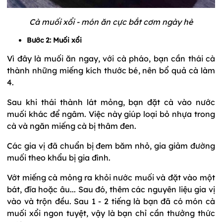
Cà muối xổi - món ăn cực bắt cơm ngày hè
Bước 2: Muối xổi
Vì đây là muối ăn ngay, với cà pháo, bạn cần thái cà
thành những miếng kích thước bé, nên bổ quả cà làm
4.
Sau khi thái thành lát mỏng, bạn đặt cà vào nước
muối khác để ngâm. Việc này giúp loại bỏ nhựa trong
cà và ngăn miếng cà bị thâm đen.
Các gia vị đã chuẩn bị đem băm nhỏ, gia giảm đường
muối theo khẩu bị gia đình.
Vớt miếng cà mỏng ra khỏi nước muối và đặt vào một
bát, đĩa hoặc âu... Sau đó, thêm các nguyên liệu gia vị
vào và trộn đều. Sau 1 - 2 tiếng là bạn đã có món cà
muối xổi ngon tuyệt, vậy là bạn chỉ cần thưởng thức