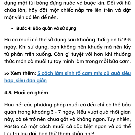
dụng một túi bóng đựng nước và buộc kín. Đối với hũ
chứa lớn, hãy đặt một chiếc nắp tre lên trên và đặt
một viên đá lên để nén.
Bước 4: Bảo quản và sử dụng
Hũ cà muối có thể sử dụng sau khoảng thời gian từ 3-5
ngày. Khi sử dụng, bạn không nên khuấy mà nên lấy
từ phần trên xuống. Còn gì tuyệt vời hơn khi thưởng
thức món cà muối tự tay mình làm trong mỗi bữa cơm.
>> Xem thêm:
5 cách làm sinh tố cam mix củ quả siêu
hợp, siêu đơn giản
4.3. Muối cà ghém
Hầu hết các phương pháp muối cà đều chỉ có thể bảo
quản trong khoảng 3 - 7 ngày. Nếu vượt quá thời gian
này, cà sẽ trở nên chua gắt và không ngon. Tuy nhiên,
PasGo có một cách muối cà đặc biệt ngon và có thể
lưu trữ lâu dài, bạn thử tham khảo nhé!