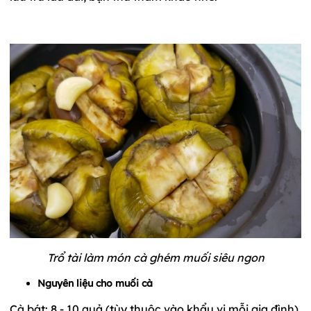
Trổ tài làm món cà ghém muối siêu ngon
Nguyên liệu cho muối cà
Cà bát: 8 - 10 quả (tùy thuộc vào khẩu vị mỗi gia đình)