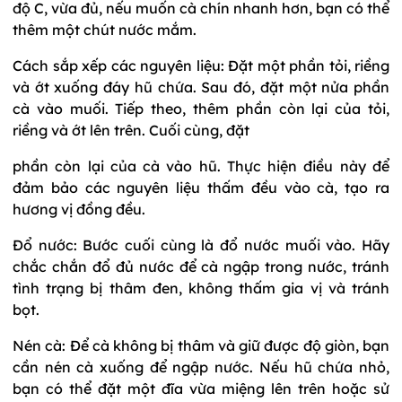
độ C, vừa đủ, nếu muốn cà chín nhanh hơn, bạn có thể
thêm một chút nước mắm.
Cách sắp xếp các nguyên liệu: Đặt một phần tỏi, riềng
và ớt xuống đáy hũ chứa. Sau đó, đặt một nửa phần
cà vào muối. Tiếp theo, thêm phần còn lại của tỏi,
riềng và ớt lên trên. Cuối cùng, đặt
phần còn lại của cà vào hũ. Thực hiện điều này để
đảm bảo các nguyên liệu thấm đều vào cà, tạo ra
hương vị đồng đều.
Đổ nước: Bước cuối cùng là đổ nước muối vào. Hãy
chắc chắn đổ đủ nước để cà ngập trong nước, tránh
tình trạng bị thâm đen, không thấm gia vị và tránh
bọt.
Nén cà: Để cà không bị thâm và giữ được độ giòn, bạn
cần nén cà xuống để ngập nước. Nếu hũ chứa nhỏ,
bạn có thể đặt một đĩa vừa miệng lên trên hoặc sử