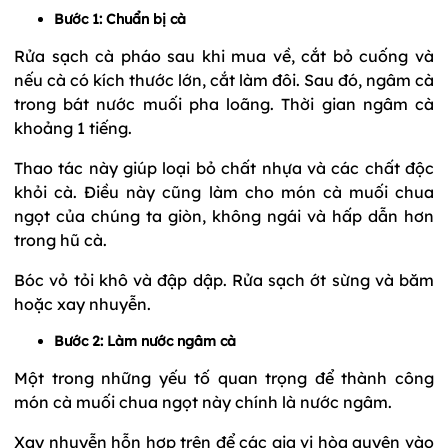
Bước 1: Chuẩn bị cà
Rửa sạch cà pháo sau khi mua về, cắt bỏ cuống và
nếu cà có kích thước lớn, cắt làm đôi. Sau đó, ngâm cà
trong bát nước muối pha loãng. Thời gian ngâm cà
khoảng 1 tiếng.
Thao tác này giúp loại bỏ chất nhựa và các chất độc
khỏi cà. Điều này cũng làm cho món cà muối chua
ngọt của chúng ta giòn, không ngái và hấp dẫn hơn
trong hũ cà.
Bóc vỏ tỏi khô và đập dập. Rửa sạch ớt sừng và băm
hoặc xay nhuyễn.
Bước 2: Làm nước ngâm cà
Một trong những yếu tố quan trọng để thành công
món cà muối chua ngọt này chính là nước ngâm.
Xay nhuyễn hỗn hợp trên để các gia vị hòa quyện vào