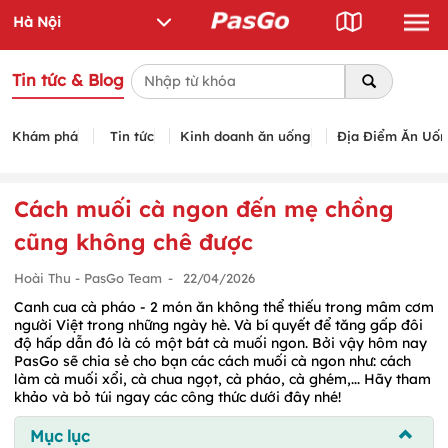
Tin tức & Blog
Khám phá
Tin tức
Kinh doanh ăn uống
Địa Điểm Ăn Uố
Cách muối cà ngon đến mẹ chồng
cũng không chê được
Hoài Thu - PasGo Team
-
22/04/2026
Canh cua cà pháo - 2 món ăn không thể thiếu trong mâm cơm
người Việt trong những ngày hè. Và bí quyết để tăng gấp đôi
độ hấp dẫn đó là có một bát cà muối ngon. Bởi vậy hôm nay
PasGo sẽ chia sẻ cho bạn các cách muối cà ngon như: cách
làm cà muối xổi, cà chua ngọt, cà pháo, cà ghém,... Hãy tham
khảo và bỏ túi ngay các công thức dưới đây nhé!
Mục lục