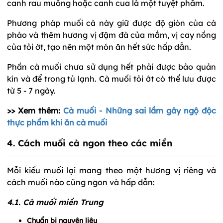
canh rau muống hoặc canh cua là một tuyệt phẩm.
Phương pháp muối cà này giữ được độ giòn của cà
pháo và thêm hương vị đậm đà của mắm, vị cay nồng
của tỏi ớt, tạo nên một món ăn hết sức hấp dẫn.
Phần cà muối chưa sử dụng hết phải được bảo quản
kín và để trong tủ lạnh. Cà muối tỏi ớt có thể lưu được
từ 5 - 7 ngày.
>> Xem thêm:
Cà muối - Những sai lầm gây ngộ độc
thực phẩm khi ăn cà muối
4. Cách muối cà ngon theo các miền
Mỗi kiểu muối lại mang theo một hương vị riêng và
cách muối nào cũng ngon và hấp dẫn:
4.1. Cà muối miền Trung
Chuẩn bị nguyên liệu