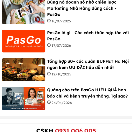
Bùng nổ doanh số nhờ chiến lược
Marketing Nhà Hàng đúng cách -
PasGo
10/07/2025
PasGo là gì - Các cách thức hợp tác với
PasGo
17/07/2026
Tổng hợp 30+ các quán BUFFET Hà Nội
ngon kèm ƯU ĐÃI hấp dẫn nhất
12/10/2025
Quảng cáo trên PasGo HIỆU QUẢ hơn
báo chí và kênh truyền thống. Tại sao?
24/04/2026
CSKH
0931.006.005