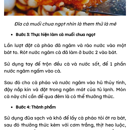
Đĩa cà muối chua ngọt nhìn là them thử là mê
Bước 3: Thực hiện làm cà muối chua ngọt
Lần lượt đặt cà pháo đã ngâm và ráo nước vào một
bát to. Rót nước ngâm cà đã làm ở bước 2 vào bát.
Sử dụng tay để trộn đều cà và nước sốt, để 1 phần
nước ngâm ngấm vào cà.
Sau đó cho cà pháo và nước ngâm vào hũ thủy tinh,
đậy nắp kín và đặt trong ngăn mát của tủ lạnh. Món
cà này chỉ cần để qua đêm là có thể thưởng thức.
Bước 4: Thành phẩm
Sử dụng đũa sạch và khô để lấy cà pháo tỏi ớt ra bát,
sau đó thưởng thức kèm với cơm trắng, thịt heo luộc,