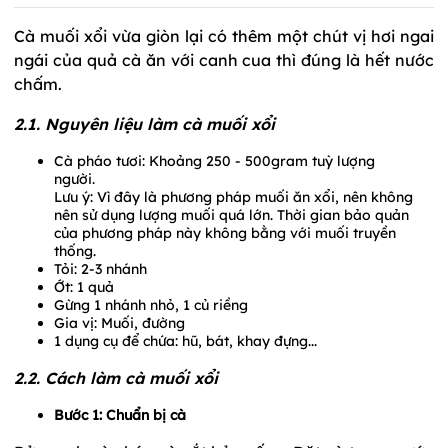
Cà muối xổi vừa giòn lại có thêm một chút vị hơi ngai
ngái của quả cà ăn với canh cua thì đúng là hết nước
chấm.
2.1. Nguyên liệu làm cà muối xổi
Cà pháo tươi: Khoảng 250 - 500gram tuỳ lượng
người.
Lưu ý: Vì đây là phương pháp muối ăn xổi, nên không
nên sử dụng lượng muối quá lớn. Thời gian bảo quản
của phương pháp này không bằng với muối truyền
thống.
Tỏi: 2-3 nhánh
Ớt: 1 quả
Gừng 1 nhánh nhỏ, 1 củ riềng
Gia vị: Muối, đường
1 dụng cụ để chứa: hũ, bát, khay đựng...
2.2. Cách làm cà muối xổi
Bước 1: Chuẩn bị cà