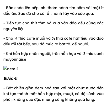
- Bắc chảo lên bếp, phi thơm hành tím băm với một ít
dầu ăn. Sau đó cho cà rốt, hành tây vào xào qua.
- Tiếp tục cho thịt tôm và cua vào đảo đều cùng các
nguyên liệu.
- Cho ¼ thìa café muối và ½ thìa café hạt tiêu vào đảo
đều rồi tắt bếp, sau đó múc ra bát tô, để nguội.
- Khi hỗn hợp nhân nguội, trộn hỗn hợp với 3 thìa canh
mayonnaise
Bước 4:
- Bột chiên giòn đem hoà tan với một chút nước đến
khi tạo thành một hỗn hợp mịn, mượt, có độ sánh vừa
phải, không quá đặc nhưng cũng không quá lỏng.