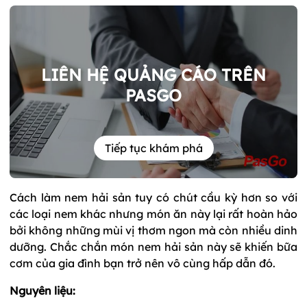
LIÊN HỆ QUẢNG CÁO TRÊN
PASGO
Tiếp tục khám phá
Cách làm nem hải sản tuy có chút cầu kỳ hơn so với
các loại nem khác nhưng món ăn này lại rất hoàn hảo
bởi không những mùi vị thơm ngon mà còn nhiều dinh
dưỡng. Chắc chắn món nem hải sản này sẽ khiến bữa
cơm của gia đình bạn trở nên vô cùng hấp dẫn đó.
Nguyên liệu: