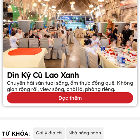
Dìn Ký Cù Lao Xanh
Chuyên hải sản tươi sống, ẩm thực đồng quê. Không
gian rộng rãi, view sông, chòi lá, phòng riêng.
Đọc thêm
TỪ KHÓA:
Gợi ý địa chỉ
Nhà hàng ngon