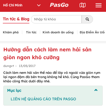
Tin tức & Blog
Khám phá
Tin tức
Kinh doanh ăn uống
Địa Điểm Ăn Uố
Hướng dẫn cách làm nem hải sản
giòn ngon khó cưỡng
dungvt
-
13/05/2017
Cách làm nem hải sản thế nào để lớp vỏ ngoài vừa giòn rụm
lại ngon đậm đà bên trong không hề khó. Cùng PasGo tham
khảo công thức dưới đây nhé.
Mục lục
LIÊN HỆ QUẢNG CÁO TRÊN PASGO