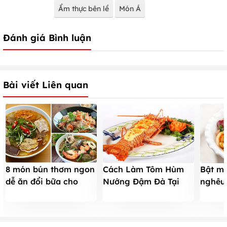
Ẩm thực bên lề
Món Á
Đánh giá Bình luận
Bài viết Liên quan
8 món bún thơm ngon
Bật mí
Cách Làm Tôm Hùm
dễ ăn đổi bữa cho
nghêu
Nướng Đậm Đà Tại
ngày chán cơm
đưa c
Nhà – Ngon Như Nhà
Hàng