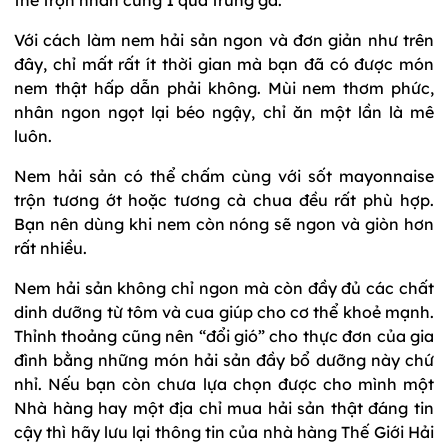
Với cách làm nem hải sản ngon và đơn giản như trên
đây, chỉ mất rất ít thời gian mà bạn đã có được món
nem thật hấp dẫn phải không. Mùi nem thơm phức,
nhân ngon ngọt lại béo ngậy, chỉ ăn một lần là mê
luôn.
Nem hải sản có thể chấm cùng với sốt mayonnaise
trộn tương ớt hoặc tương cà chua đều rất phù hợp.
Bạn nên dùng khi nem còn nóng sẽ ngon và giòn hơn
rất nhiều.
Nem hải sản không chỉ ngon mà còn đầy đủ các chất
dinh dưỡng từ tôm và cua giúp cho cơ thể khoẻ mạnh.
Thỉnh thoảng cũng nên “đổi gió” cho thực đơn của gia
đình bằng những món hải sản đầy bổ dưỡng này chứ
nhỉ. Nếu bạn còn chưa lựa chọn được cho mình một
Nhà hàng hay một địa chỉ mua hải sản thật đáng tin
cậy thì hãy lưu lại thông tin của nhà hàng Thế Giới Hải