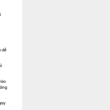
i
à dễ
ồi
 vào
oảng
gay