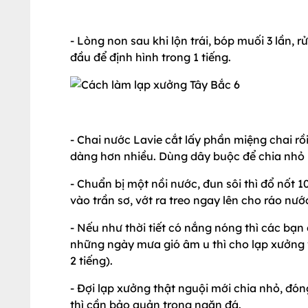
- Lòng non sau khi lộn trái, bóp muối 3 lần, 
đầu để định hình trong 1 tiếng.
- Chai nước Lavie cắt lấy phần miệng chai rồ
dàng hơn nhiều. Dùng dây buộc để chia nhỏ 
- Chuẩn bị một nồi nước, đun sôi thì đổ nốt 
vào trần sơ, vớt ra treo ngay lên cho ráo nướ
- Nếu như thời tiết có nắng nóng thì các bạn
những ngày mưa gió âm u thì cho lạp xưởng 
2 tiếng).
- Đợi lạp xưởng thật nguội mới chia nhỏ, đó
thì cần bảo quản trong ngăn đá.