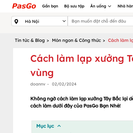
Gần bạn
Bộ sưu tập
Ăn uống
Nhà hàn
Tin tức & Blog
>
Món ngon & Công thức
>
Cách làm l
Cách làm lạp xưởng T
vùng
doannv
-
02/02/2024
Không ngờ cách làm lạp xưởng Tây Bắc lại d
cách làm dưới đây của PasGo Bạn Nhé!
Mục lục