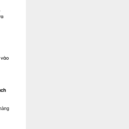
.
ra
 vào
ách
 hàng