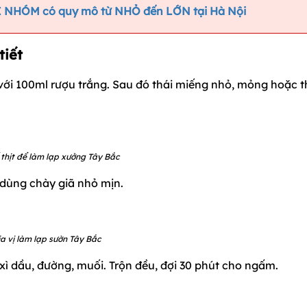
I NHÓM có quy mô từ NHỎ đến LỚN tại Hà Nội
tiết
ua với 100ml rượu trắng. Sau đó thái miếng nhỏ, mỏng hoặc t
 thịt để làm lạp xưởng Tây Bắc
 dùng chày giã nhỏ mịn.
a vị làm lạp sườn Tây Bắc
 xì dầu, đường, muối. Trộn đều, đợi 30 phút cho ngấm.