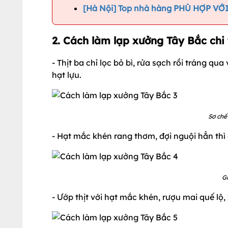
[Hà Nội] Top nhà hàng PHÙ HỢP VỚ
2. Cách làm lạp xưởng Tây Bắc chi 
- Thịt ba chỉ lọc bỏ bì, rửa sạch rồi tráng q
hạt lựu.
Sơ chế
- Hạt mắc khén rang thơm, đợi nguội hẳn thì
Gi
- Ướp thịt với hạt mắc khén, rượu mai quế lộ,