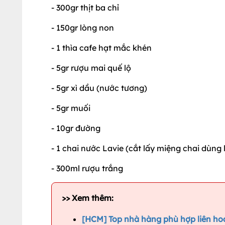
- 300gr thịt ba chỉ
- 150gr lòng non
- 1 thìa cafe hạt mắc khén
- 5gr rượu mai quế lộ
- 5gr xì dầu (nước tương)
- 5gr muối
- 10gr đường
- 1 chai nước Lavie (cắt lấy miệng chai dùng 
- 300ml rượu trắng
>> Xem thêm:
[HCM] Top nhà hàng phù hợp liên ho