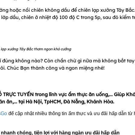
ướng hoặc nồi chiên không dầu để chiên lạp xưởng Tây Bắc
lớp dầu, chiên ở nhiệt độ 100 độ C trong 5p, sau đó kiểm t
lạp xưởng Tây Bắc thơm ngon khó cưỡng
ĩ đúng không nào? Còn chần chừ gì nữa mà không bắt tay
hôi. Chúc Bạn thành công và ngon miệng nhé!
 TRỰC TUYẾN trong lĩnh vực ẩm thực ăn uống,... Giúp Kh
án ăn,... tại Hà Nội, TpHCM, Đà Nẵng, Khánh Hòa.
sGo
để cập nhật nhiều thông tin ẩm thực và ưu đãi hấp dẫn từ
 nhanh chóng, tiện lợi với hàng ngàn ưu đãi hấp dẫn