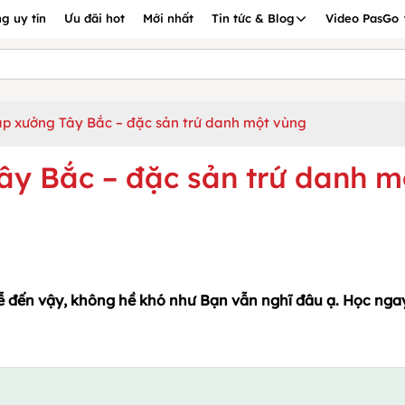
g uy tín
Ưu đãi hot
Mới nhất
Tin tức & Blog
Video PasGo
ạp xưởng Tây Bắc – đặc sản trứ danh một vùng
ây Bắc – đặc sản trứ danh m
ễ đến vậy, không hề khó như Bạn vẫn nghĩ đâu ạ. Học nga