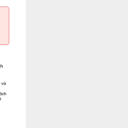
ch
 và
cách
ở