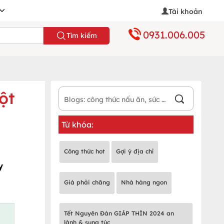
Tài khoản
0931.006.005
Tìm kiếm
ột
Từ khóa:
Công thức hot
Gợi ý địa chỉ
y
Giá phải chăng
Nhà hàng ngon
Tết Nguyên Đán GIÁP THÌN 2024 an
lành & sung túc