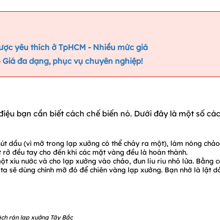
ợc yêu thích ở TpHCM - Nhiều mức giá
 Giá đa dạng, phục vụ chuyên nghiệp!
iệu bạn cần biết cách chế biến nó. Dưới đây là một số cá
t dầu (vì mỡ trong lạp xưởng có thể chảy ra một), làm nóng chảo
t rở đều tay cho đến khi các mặt vàng đều là hoàn thành.
t xíu nước và cho lạp xưởng vào chảo, đun liu riu nhỏ lửa. Bằng 
ta sẽ dùng chính mỡ đó để chiên vàng lạp xưởng. Bạn nhớ là lật d
ch rán lạp xưởng Tây Bắc