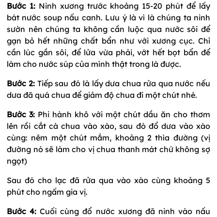
Bước 1:
Ninh xương trước khoảng 15-20 phút để lấy
bát nước soup nấu canh. Lưu ý là vì là chúng ta ninh
sườn nên chúng ta không cần luộc qua nước sôi để
gạn bỏ hết những chất bẩn như với xương cục. Chỉ
cần lúc gần sôi, để lửa vừa phải, vớt hết bọt bẩn để
làm cho nước súp của mình thật trong là được.
Bước 2:
Tiếp sau đó là lấy dưa chua rửa qua nước nếu
dưa đã quá chua để giảm độ chua đi một chút nhé.
Bước 3:
Phi hành khô với một chút dầu ăn cho thơm
lên rồi cắt cà chua vào xào, sau đó đổ dưa vào xào
cùng: nêm một chút mắm, khoảng 2 thìa đường (vị
đường nó sẽ làm cho vị chua thanh mát chứ không sợ
ngọt)
Sau đó cho lạc đã rửa qua vào xào cùng khoảng 5
phút cho ngấm gia vị.
Bước 4:
Cuối cùng đổ nước xương đã ninh vào nấu