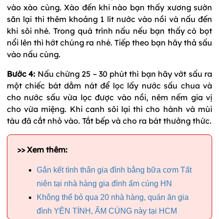
vào xào cùng. Xào đến khi nào bạn thấy xương sườn
săn lại thì thêm khoảng 1 lít nước vào nồi và nấu đến
khi sôi nhé. Trong quá trình nấu nếu bạn thấy có bọt
nổi lên thì hớt chúng ra nhé. Tiếp theo bạn hãy thả sấu
vào nấu cùng.
Bước 4:
Nấu chừng 25 – 30 phút thì bạn hãy vớt sấu ra
một chiếc bát dằm nát để lọc lấy nước sấu chua và
cho nước sấu vừa lọc được vào nồi, nêm nếm gia vị
cho vừa miệng. Khi canh sôi lại thì cho hành và mùi
tàu đã cắt nhỏ vào. Tắt bếp và cho ra bát thưởng thức.
>> Xem thêm:
Gắn kết tình thân gia đình bằng bữa cơm Tất
niên tại nhà hàng gia đình ấm cúng HN
Không thể bỏ qua 20 nhà hàng, quán ăn gia
đình YÊN TÍNH, ẤM CÚNG này tại HCM