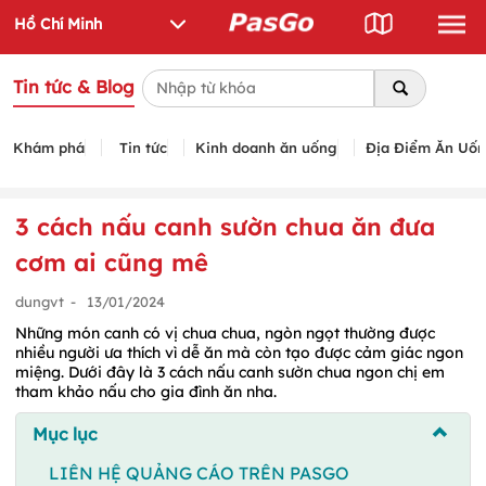
Tin tức & Blog
Khám phá
Tin tức
Kinh doanh ăn uống
Địa Điểm Ăn Uố
3 cách nấu canh sườn chua ăn đưa
cơm ai cũng mê
dungvt
-
13/01/2024
Những món canh có vị chua chua, ngòn ngọt thường được
nhiều người ưa thích vì dễ ăn mà còn tạo được cảm giác ngon
miệng. Dưới đây là 3 cách nấu canh sườn chua ngon chị em
tham khảo nấu cho gia đình ăn nha.
Mục lục
LIÊN HỆ QUẢNG CÁO TRÊN PASGO