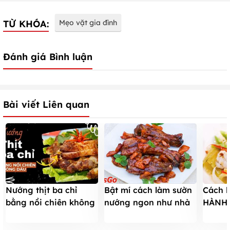
TỪ KHÓA:
Mẹo vặt gia đình
Đánh giá Bình luận
Bài viết Liên quan
Nướng thịt ba chỉ
Bật mí cách làm sườn
Cách 
bằng nồi chiên không
nướng ngon như nhà
HÀNH 
dầu VÀNG GIÒN mà
hàng
sần sậ
tiết kiệm điện
ngây, 