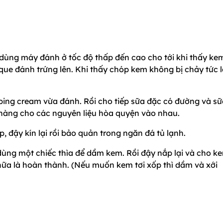
 dùng máy đánh ở tốc độ thấp đến cao cho tới khi thấy ke
c que đánh trứng lên. Khi thấy chóp kem không bị chảy tức 
pping cream vừa đánh. Rồi cho tiếp sữa đặc có đường và s
nhàng cho các nguyên liệu hòa quyện vào nhau.
, đậy kín lại rồi bảo quản trong ngăn đá tủ lạnh.
dùng một chiếc thìa để dầm kem. Rồi đậy nắp lại và cho k
nữa là hoàn thành. (Nếu muốn kem tơi xốp thì dầm và xới