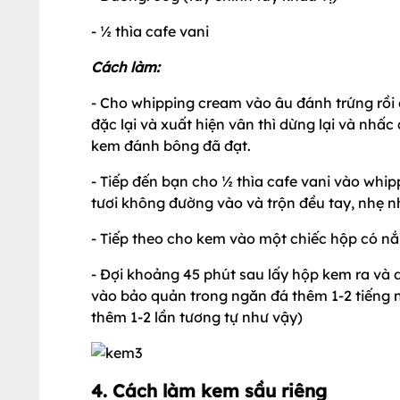
- ½ thìa cafe vani
Cách làm:
- Cho whipping cream vào âu đánh trứng rồi
đặc lại và xuất hiện vân thì dừng lại và nhấ
kem đánh bông đã đạt.
- Tiếp đến bạn cho ½ thìa cafe vani vào whi
tươi không đường vào và trộn đều tay, nhẹ 
- Tiếp theo cho kem vào một chiếc hộp có nắp
- Đợi khoảng 45 phút sau lấy hộp kem ra và 
vào bảo quản trong ngăn đá thêm 1-2 tiếng 
thêm 1-2 lần tương tự như vậy)
4. Cách làm kem sầu riêng