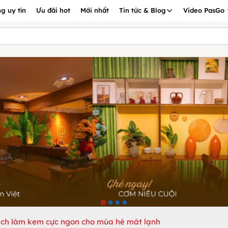
g uy tín
Ưu đãi hot
Mới nhất
Tin tức & Blog
Video PasGo
cách làm kem cực ngon cho mùa hè mát lạnh