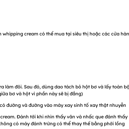
m whipping cream có thể mua tại siêu thị hoặc các cửa hà
ra làm đôi. Sau đó, dùng dao tách bỏ hột bơ và lấy toàn b
giữa bơ và hột vì phần này sẽ bị đắng)
ặc có đường và đường vào máy xay sinh tố xay thật nhuyễn
ream. Đánh tới khi nhìn thấy vân và nhấc que đánh thấy
không có máy đánh trứng có thể thay thế bằng phới lồng