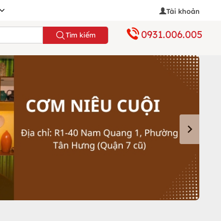
Tài khoản
0931.006.005
Tìm kiếm