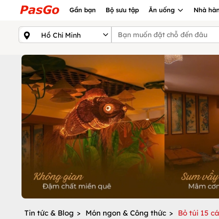
Gần bạn
Bộ sưu tập
Ăn uống
Nhà hàn
Tin tức & Blog
>
Món ngon & Công thức
>
Bỏ túi 15 