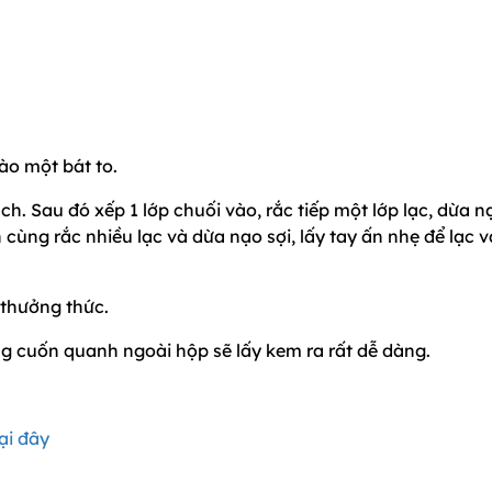
ào một bát to.
h. Sau đó xếp 1 lớp chuối vào, rắc tiếp một lớp lạc, dừa n
ên cùng rắc nhiều lạc và dừa nạo sợi, lấy tay ấn nhẹ để lạc v
 thưởng thức.
 cuốn quanh ngoài hộp sẽ lấy kem ra rất dễ dàng.
ại đây