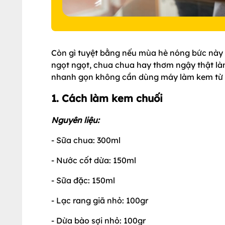
Còn gì tuyệt bằng nếu mùa hè nóng bức này m
ngọt ngọt, chua chua hay thơm ngậy thật làm
nhanh gọn không cần dùng máy làm kem từ P
1. Cách làm kem chuối
Nguyên liệu:
- Sữa chua: 300ml
- Nước cốt dừa: 150ml
- Sữa đặc: 150ml
- Lạc rang giã nhỏ: 100gr
- Dừa bào sợi nhỏ: 100gr