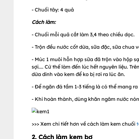
- Chuối tây: 4 quả
Cách làm:
- Chuối mỗi quả cắt làm 3,4 theo chiều dọc.
- Trộn đều nước cốt dừa, sữa đặc, sữa chua v
- Múc 1 muôi hỗn hợp sữa đã trộn vào hộp sạc
sợi.... Cứ thế làm đến lúc hết nguyên liệu. Tr
dừa dính vào kem để ko bị rơi ra lúc ăn.
- Để ngăn đá tầm 1-3 tiếng là có thể mang ra
- Khi hoàn thành, dùng khăn ngâm nước nóng
>>> Xem chi tiết hơn về cách làm kem chuối
t
2. Cách làm kem bơ