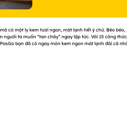
à có một ly kem tươi ngon, mát lạnh hết ý chứ. Béo béo,
 người ta muốn “tan chảy” ngay lập tức. Với 15 công thức
asGo bạn đã có ngay món kem ngon mát lạnh đãi cả nhà 