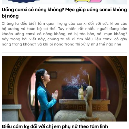
Uống canxi có nóng không? Mẹo giúp uống canxi không
bị nóng
Chúng ta đều biết tầm quan trọng của canxi đối với sức khoẻ của
hệ xương và toàn bộ cơ thể. Tuy nhiên rất nhiều người đang băn
khoăn uống canxi có nóng không, có bị táo bón, nổi mụn không?
Vậy trong bài viết này, chúng ta sẽ đi tìm hiểu liệu canxi có gây
nóng trong không? và khi bị nóng trong thì xử lý như thế nào nhé
Điều cấm kỵ đối với chị em phụ nữ theo tâm linh