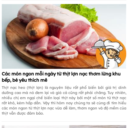
Các món ngon mỗi ngày từ thịt lợn nạc thơm lừng khu
bếp, bé yêu thích mê
Thịt nạc heo (thịt lợn) là nguyên liệu rất phổ biến bởi giá trị dinh
dưỡng cao mà nó đem lại và giá cả cũng rất phải chăng. Tuy nhiên,
nhiều chị em ngại chế biến loại thịt này bởi một số món từ thịt nạc
rất khô, kém hấp dẫn. Vậy thì hôm nay chúng ta sẽ cùng đi tìm hiểu
các món ngon từ thịt lợn nạc vừa dễ làm, thơm ngon và độ mềm của
thịt vẫn được đảm bảo.