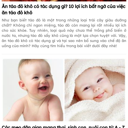
Ăn táo đỏ khô có tác dụng gì? 10 lợi ích bất ngờ của việc
ăn táo đỏ khô
Như bạn biết táo đỏ là một trong những loại trái cây giàu dưỡng
chất? Không chỉ ngon miệng, táo đỏ còn mang lại rất nhiều lợi ích
cho sức khỏe. Tuy nhiên, loại quả này chưa thể trồng phổ biến ở
nước ta, nhưng táo đỏ sấy khô cũng là một lựa chọn tuyệt vời. Vậy,
ăn táo đỏ khô có tác dụng gì và tại sao nên bổ sung vào chế độ ăn
uống của mình? Hãy cùng tìm hiểu trong bài viết dưới đây nhé!
Các mẹo dân gian mang thai, sinh con, nuôi con từ A - Z