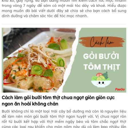
khô xơ, gãy rụng. Và bạn đang muốn tìm kiếm cách tóc mọc nhanh
trong vòng 7 ngày để sớm có một mái tóc dày và khoẻ. Hiểu được
mong muốn đó bài viết dưới đây sẽ chia sẻ cho bạn cách bổ sung
dinh dưỡng và chăm sóc tóc để tóc mọc nhanh.
Cách làm gỏi bưởi tôm thịt chua ngọt giòn giòn cực
ngon ăn hoài không chán
Bưởi không chỉ là một loại trái cây bổ dưỡng mà còn là nguyên liệu
để làm nên món gỏi bưởi tôm thịt ngon tuyệt vời. Vị chua ngọt rôn
rốt từ bưởi kết hợp với thịt mềm ngậy béo và tôm chắc ngọt thịt
cùng các loại rau khiến cho món nộm này dù có làm bao nhiêu lần