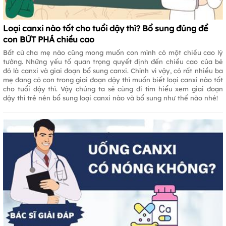
Loại canxi nào tốt cho tuổi dậy thì? Bổ sung đúng để
con BỨT PHÁ chiều cao
Bất cứ cha mẹ nào cũng mong muốn con mình có một chiều cao lý
tưởng. Những yếu tố quan trọng quyết định đến chiều cao của bé
đó là canxi và giai đoạn bổ sung canxi. Chính vì vậy, có rất nhiều ba
mẹ đang có con trong giai đoạn dậy thì muốn biết loại canxi nào tốt
cho tuổi dậy thì. Vậy chúng ta sẽ cùng đi tìm hiểu xem giai đoạn
dậy thì trẻ nên bổ sung loại canxi nào và bổ sung như thế nào nhé!