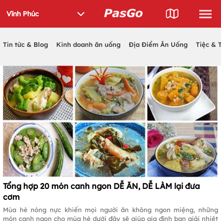
Tin tức & Blog
Kinh doanh ăn uống
Địa Điểm Ăn Uống
Tiệc & 
Tổng hợp 20 món canh ngon DỄ ĂN, DỄ LÀM lại đưa
cơm
Mùa hè nóng nực khiến mọi người ăn không ngon miệng, những
món canh ngon cho mùa hè dưới đây sẽ giúp gia đình bạn giải nhiệt