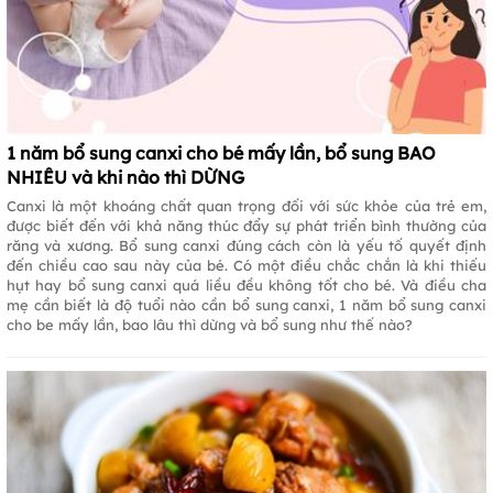
1 năm bổ sung canxi cho bé mấy lần, bổ sung BAO
NHIÊU và khi nào thì DỪNG
Canxi là một khoáng chất quan trọng đối với sức khỏe của trẻ em,
được biết đến với khả năng thúc đẩy sự phát triển bình thường của
răng và xương. Bổ sung canxi đúng cách còn là yếu tố quyết định
đến chiều cao sau này của bé. Có một điều chắc chắn là khi thiếu
hụt hay bổ sung canxi quá liều đều không tốt cho bé. Và điều cha
mẹ cần biết là độ tuổi nào cần bổ sung canxi, 1 năm bổ sung canxi
cho be mấy lần, bao lâu thì dừng và bổ sung như thế nào?