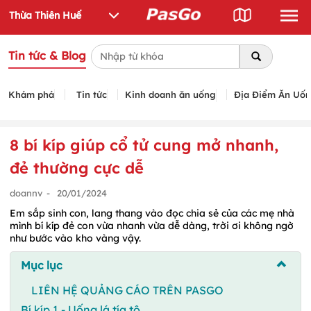
Tin tức & Blog
Khám phá
Tin tức
Kinh doanh ăn uống
Địa Điểm Ăn Uố
8 bí kíp giúp cổ tử cung mở nhanh,
đẻ thường cực dễ
doannv
-
20/01/2024
Em sắp sinh con, lang thang vào đọc chia sẻ của các mẹ nhà
mình bí kíp đẻ con vừa nhanh vừa dễ dàng, trời ơi không ngờ
như bước vào kho vàng vậy.
Mục lục
LIÊN HỆ QUẢNG CÁO TRÊN PASGO
Bí kíp 1 - Uống lá tía tô