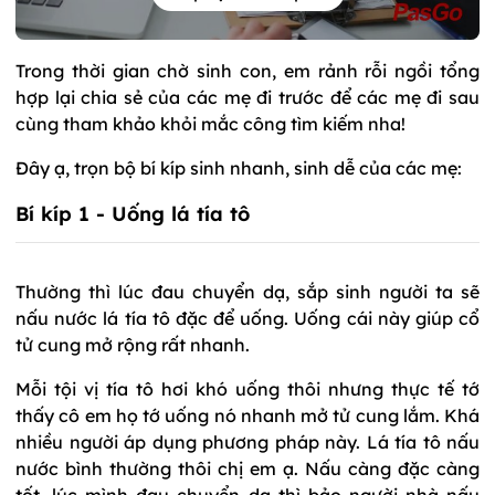
Trong thời gian chờ sinh con, em rảnh rỗi ngồi tổng
hợp lại chia sẻ của các mẹ đi trước để các mẹ đi sau
cùng tham khảo khỏi mắc công tìm kiếm nha!
Đây ạ, trọn bộ bí kíp sinh nhanh, sinh dễ của các mẹ:
Bí kíp 1 - Uống lá tía tô
Thường thì lúc đau chuyển dạ, sắp sinh người ta sẽ
nấu nước lá tía tô đặc để uống. Uống cái này giúp cổ
tử cung mở rộng rất nhanh.
Mỗi tội vị tía tô hơi khó uống thôi nhưng thực tế tớ
thấy cô em họ tớ uống nó nhanh mở tử cung lắm. Khá
nhiều người áp dụng phương pháp này. Lá tía tô nấu
nước bình thường thôi chị em ạ. Nấu càng đặc càng
tốt, lúc mình đau chuyển dạ thì bảo người nhà nấu