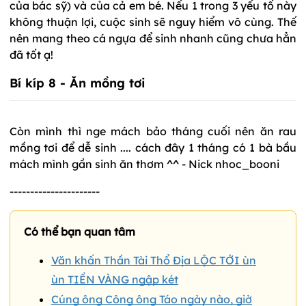
của bác sỹ) và của cả em bé. Nếu 1 trong 3 yếu tố này
không thuận lợi, cuộc sinh sẽ nguy hiểm vô cùng. Thế
nên mang theo cá ngựa để sinh nhanh cũng chưa hẳn
đã tốt ạ!
Bí kíp 8 - Ăn mồng tơi
Còn mình thì nge mách bảo tháng cuối nên ăn rau
mồng tơi để dễ sinh .... cách đây 1 tháng có 1 bà bầu
mách mình gần sinh ăn thơm ^^ - Nick nhoc_booni
----------------------
Có thể bạn quan tâm
Văn khấn Thần Tài Thổ Địa LỘC TỚI ùn
ùn TIỀN VÀNG ngập két
Cúng ông Công ông Táo ngày nào, giờ