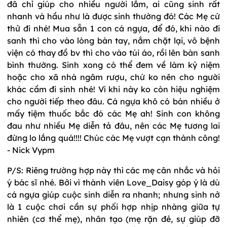
đã chỉ giúp cho nhiều người lắm, ai cũng sinh rất
nhanh và hầu như là được sinh thường đó! Các Mẹ cứ
thử đi nhé! Mua sẵn 1 con cá ngựa, để đó, khi nào đi
sanh thì cho vào lòng bàn tay, nắm chặt lại, vô bệnh
viện có thay đồ bv thì cho vào túi áo, rồi lên bàn sanh
bình thường. Sinh xong có thể đem về làm kỷ niệm
hoặc cho xã nhà ngâm rượu, chứ ko nên cho người
khác cầm đi sinh nhé! Vì khi này ko còn hiệu nghiệm
cho người tiếp theo đâu. Cá ngựa khô có bán nhiều ở
mấy tiệm thuốc bắc đó các Mẹ ah! Sinh con không
đau như nhiều Mẹ diễn tả đâu, nên các Mẹ tương lai
đừng lo lắng quá!!!! Chúc các Mẹ vượt cạn thành công!
- Nick Vypm
P/S: Riêng trường hợp này thì các mẹ cân nhắc và hỏi
ý bác sĩ nhé. Bởi vì thành viên Love_Daisy góp ý là dù
cá ngựa giúp cuộc sinh diễn ra nhanh; nhưng sinh nở
là 1 cuộc chơi cần sự phối hợp nhịp nhàng giữa tự
nhiên (cơ thể mẹ), nhân tạo (mẹ rặn đẻ, sự giúp đỡ