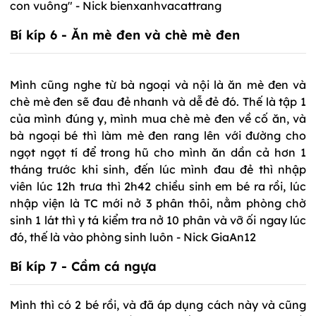
con vuông" - Nick bienxanhvacattrang
Bí kíp 6 - Ăn mè đen và chè mè đen
Mình cũng nghe từ bà ngoại và nội là ăn mè đen và
chè mè đen sẽ đau đẻ nhanh và dễ đẻ đó. Thế là tập 1
của mình đúng y, mình mua chè mè đen về cố ăn, và
bà ngoại bé thì làm mè đen rang lên với đường cho
ngọt ngọt tí để trong hũ cho mình ăn dần cả hơn 1
tháng trước khi sinh, đến lúc mình đau đẻ thì nhập
viên lúc 12h trưa thì 2h42 chiều sinh em bé ra rồi, lúc
nhập viện là TC mới nở 3 phân thôi, nằm phòng chờ
sinh 1 lát thì y tá kiểm tra nở 10 phân và vỡ ối ngay lúc
đó, thế là vào phòng sinh luôn - Nick GiaAn12
Bí kíp 7 - Cầm cá ngựa
Mình thì có 2 bé rồi, và đã áp dụng cách này và cũng