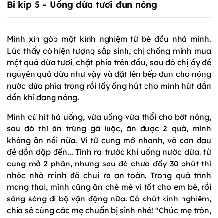
Bí kíp 5 - Uống dừa tươi đun nóng
Mình xin góp một kinh nghiệm từ bé đầu nhà mình.
Lúc thấy có hiện tượng sắp sinh, chị chồng mình mua
một quả dừa tươi, chặt phía trên đầu, sau đó chị ấy để
nguyên quả dừa như vậy và đặt lên bếp đun cho nóng
nước dừa phía trong rồi lấy ống hút cho mình hút dần
dần khi đang nóng.
Mình cứ hít hà uống, vừa uống vừa thổi cho bớt nóng,
sau đó thì ăn trứng gà luộc, ăn được 2 quả, mình
không ăn nổi nữa. Vì tử cung mở nhanh, và cơn đau
đẻ dồn dập đến... Tính ra trước khi uống nước dừa, tử
cung mở 2 phân, nhưng sau đó chưa đầy 30 phút thì
nhóc nhà mình đã chui ra an toàn. Trong quá trình
mang thai, mình cũng ăn chè mè vì tốt cho em bé, rồi
sáng sáng đi bộ vận động nữa. Có chút kinh nghiệm,
chia sẻ cùng các mẹ chuẩn bị sinh nhé! "Chúc mẹ tròn,