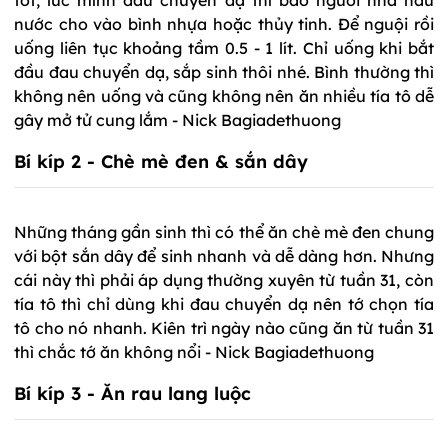
nước cho vào bình nhựa hoặc thủy tinh. Để nguội rồi
uống liên tục khoảng tầm 0.5 - 1 lít. Chỉ uống khi bắt
đầu đau chuyển dạ, sắp sinh thôi nhé. Bình thường thì
không nên uống và cũng không nên ăn nhiều tía tô dễ
gây mở tử cung lắm - Nick Bagiadethuong
Bí kíp 2 - Chè mè đen & sắn dây
Những tháng gần sinh thì có thể ăn chè mè đen chung
với bột sắn dây để sinh nhanh và dễ dàng hơn. Nhưng
cái này thì phải áp dụng thường xuyên từ tuần 31, còn
tía tô thì chỉ dùng khi đau chuyển dạ nên tớ chọn tía
tô cho nó nhanh. Kiên trì ngày nào cũng ăn từ tuần 31
thì chắc tớ ăn không nổi - Nick Bagiadethuong
Bí kíp 3 - Ăn rau lang luộc