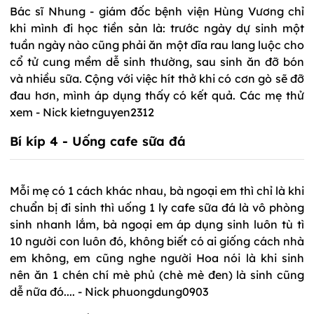
Bác sĩ Nhung - giám đốc bệnh viện Hùng Vương chỉ
khi mình đi học tiền sản là: trước ngày dự sinh một
tuần ngày nào cũng phải ăn một dĩa rau lang luộc cho
cổ tử cung mềm dễ sinh thường, sau sinh ăn đỡ bón
và nhiều sữa. Cộng với việc hít thở khi có cơn gò sẽ đỡ
đau hơn, mình áp dụng thấy có kết quả. Các mẹ thử
xem - Nick kietnguyen2312
Bí kíp 4 - Uống cafe sữa đá
Mỗi mẹ có 1 cách khác nhau, bà ngoại em thì chỉ là khi
chuẩn bị đi sinh thì uống 1 ly cafe sữa đá là vô phòng
sinh nhanh lắm, bà ngoại em áp dụng sinh luôn tù tì
10 người con luôn đó, không biết có ai giống cách nhà
em không, em cũng nghe người Hoa nói là khi sinh
nên ăn 1 chén chí mè phủ (chè mè đen) là sinh cũng
dễ nữa đó.... - Nick phuongdung0903