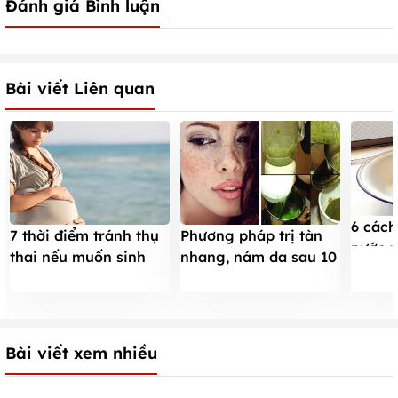
Đánh giá Bình luận
Bài viết Liên quan
6 cách
7 thời điểm tránh thụ
Phương pháp trị tàn
nước v
thai nếu muốn sinh
nhang, nám da sau 10
con khỏe mạnh
ngày
Bài viết xem nhiều