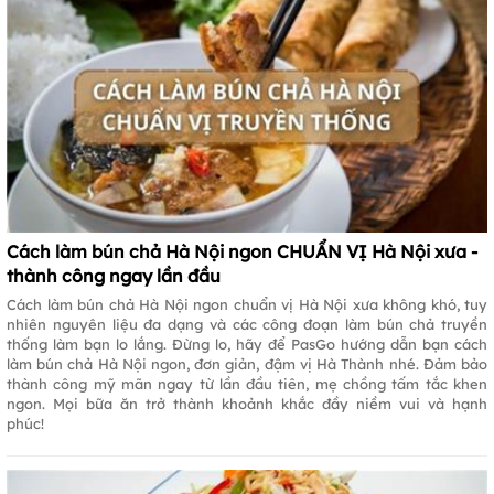
Cách làm bún chả Hà Nội ngon CHUẨN VỊ Hà Nội xưa -
thành công ngay lần đầu
Cách làm bún chả Hà Nội ngon chuẩn vị Hà Nội xưa không khó, tuy
nhiên nguyên liệu đa dạng và các công đoạn làm bún chả truyền
thống làm bạn lo lắng. Đừng lo, hãy để PasGo hướng dẫn bạn cách
làm bún chả Hà Nội ngon, đơn giản, đậm vị Hà Thành nhé. Đảm bảo
thành công mỹ mãn ngay từ lần đầu tiên, mẹ chồng tấm tắc khen
ngon. Mọi bữa ăn trở thành khoảnh khắc đầy niềm vui và hạnh
phúc!