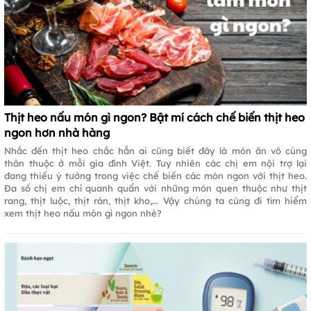
Thịt heo nấu món gì ngon? Bật mí cách chế biến thịt heo
ngon hơn nhà hàng
Nhắc đến thịt heo chắc hẳn ai cũng biết đây là món ăn vô cùng
thân thuộc ở mỗi gia đình Việt. Tuy nhiên các chị em nội trợ lại
đang thiếu ý tưởng trong việc chế biến các món ngon với thịt heo.
Đa số chị em chỉ quanh quẩn với những món quen thuộc như thịt
rang, thịt luộc, thịt rán, thịt kho,... Vậy chúng ta cùng đi tìm hiểm
xem thịt heo nấu món gì ngon nhé?