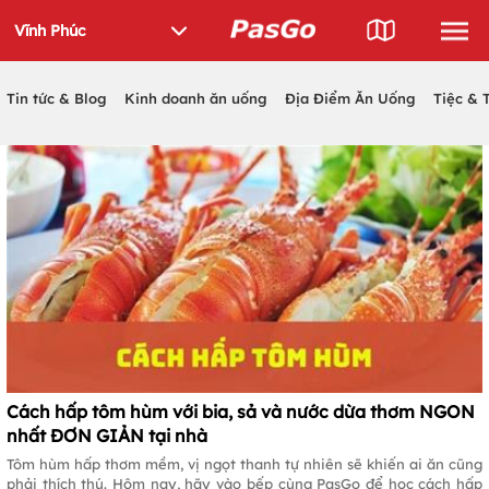
Tin tức & Blog
Kinh doanh ăn uống
Địa Điểm Ăn Uống
Tiệc & 
Cách hấp tôm hùm với bia, sả và nước dừa thơm NGON
nhất ĐƠN GIẢN tại nhà
Tôm hùm hấp thơm mềm, vị ngọt thanh tự nhiên sẽ khiến ai ăn cũng
phải thích thú. Hôm nay, hãy vào bếp cùng PasGo để học cách hấp