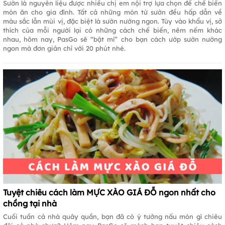
Sườn là nguyên liệu được nhiều chị em nội trợ lựa chọn để chế biến
món ăn cho gia đình. Tất cả những món từ sườn đều hấp dẫn về
màu sắc lẫn mùi vị, đặc biệt là sườn nướng ngon. Tùy vào khẩu vị, sở
thích của mỗi người lại có những cách chế biến, nêm nếm khác
nhau, hôm nay, PasGo sẽ “bật mí” cho bạn cách ướp sườn nướng
ngon mà đơn giản chỉ với 20 phút nhé.
Tuyệt chiêu cách làm MỰC XÀO GIÁ ĐỖ ngon nhất cho
chồng tại nhà
Cuối tuần cả nhà quây quần, bạn đã có ý tưởng nấu món gì chiêu