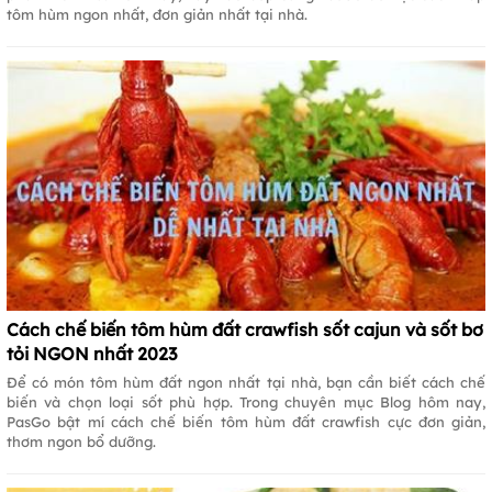
tôm hùm ngon nhất, đơn giản nhất tại nhà.
Cách chế biến tôm hùm đất crawfish sốt cajun và sốt bơ
tỏi NGON nhất 2023
Để có món tôm hùm đất ngon nhất tại nhà, bạn cần biết cách chế
biến và chọn loại sốt phù hợp. Trong chuyên mục Blog hôm nay,
PasGo bật mí cách chế biến tôm hùm đất crawfish cực đơn giản,
thơm ngon bổ dưỡng.