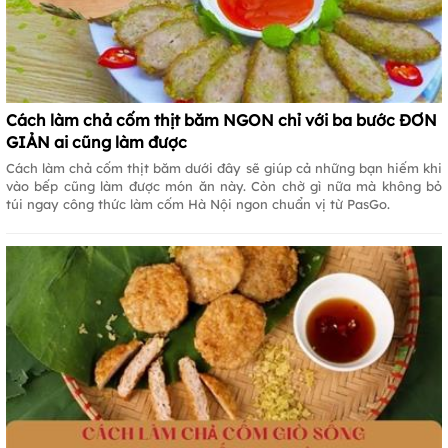
Cách làm chả cốm thịt băm NGON chỉ với ba bước ĐƠN
GIẢN ai cũng làm được
Cách làm chả cốm thịt băm dưới đây sẽ giúp cả những bạn hiếm khi
vào bếp cũng làm được món ăn này. Còn chờ gì nữa mà không bỏ
túi ngay công thức làm cốm Hà Nội ngon chuẩn vị từ PasGo.