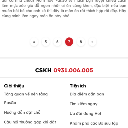
đãi cả nhà chưa? Hôm nay PasGo sẽ mách bạn tuyệt chiêu cách
làm mực xào giá đỗ ngon nhất ai ăn cũng khen, đặc biệt nếu bạn
muốn bồi bổ cho anh xã thì đây là món ăn rất thích hợp rồi đấy. Hãy
cùng mình làm ngay món ăn này nhé.
«
5
6
7
8
»
CSKH
0931.006.005
Giới thiệu
Tiện ích
Tổng quan về nền tảng
Địa điểm gần bạn
PasGo
Tìm kiếm ngay
Hướng dẫn đặt chỗ
Ưu đãi đang Hot
Câu hỏi thường gặp khi đặt
Khám phá các Bộ sưu tập