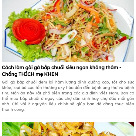
Cách làm gỏi gà bắp chuối siêu ngon không thâm -
Chồng THÍCH mẹ KHEN
Gỏi gà bắp chuối đem lại hàm lượng dinh dưỡng cao, tốt cho sức
khỏe, loại bỏ các tổn thương oxy hóa dẫn đến bệnh ung thư và bệnh
tim. Món ăn này rất phổ biến trong các gia đình Việt Nam. Bạn có
thể mua bắp chuối ở ngay các chợ dân sinh hay chợ đầu mối gần
nhà. Chỉ với 2 nguyên liệu chính sẽ giúp bạn dễ dàng thực hiện
thành công.