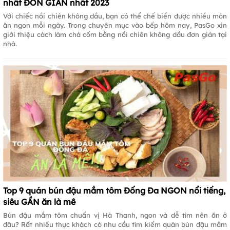
nhất ĐƠN GIẢN nhất 2023
Với chiếc nồi chiên không dầu, bạn có thể chế biến được nhiều món
ăn ngon mỗi ngày. Trong chuyên mục vào bếp hôm nay, PasGo xin
giới thiệu cách làm chả cốm bằng nồi chiên không dầu đơn giản tại
nhà.
Top 9 quán bún đậu mắm tôm Đống Đa NGON nổi tiếng,
siêu GẦN ăn là mê
Bún đậu mắm tôm chuẩn vị Hà Thanh, ngon và dễ tìm nên ăn ở
đâu? Rất nhiều thực khách có nhu cầu tìm kiếm quán bún đậu mắm