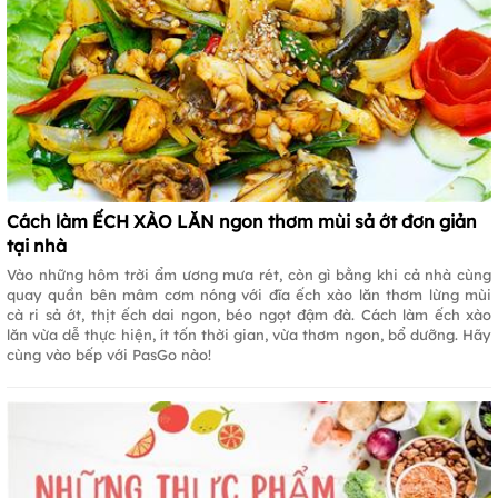
Cách làm ẾCH XÀO LĂN ngon thơm mùi sả ớt đơn giản
tại nhà
Vào những hôm trời ẩm ương mưa rét, còn gì bằng khi cả nhà cùng
quay quần bên mâm cơm nóng với đĩa ếch xào lăn thơm lừng mùi
cà ri sả ớt, thịt ếch dai ngon, béo ngọt đậm đà. Cách làm ếch xào
lăn vừa dễ thực hiện, ít tốn thời gian, vừa thơm ngon, bổ dưỡng. Hãy
cùng vào bếp với PasGo nào!