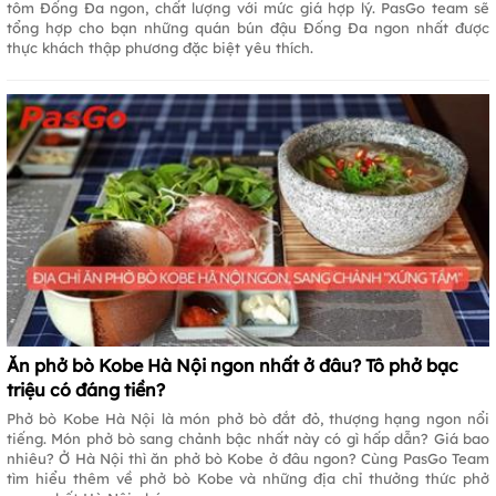
tôm Đống Đa ngon, chất lượng với mức giá hợp lý. PasGo team sẽ
tổng hợp cho bạn những quán bún đậu Đống Đa ngon nhất được
thực khách thập phương đặc biệt yêu thích.
Ăn phở bò Kobe Hà Nội ngon nhất ở đâu? Tô phở bạc
triệu có đáng tiền?
Phở bò Kobe Hà Nội là món phở bò đắt đỏ, thượng hạng ngon nổi
tiếng. Món phở bò sang chảnh bậc nhất này có gì hấp dẫn? Giá bao
nhiêu? Ở Hà Nội thì ăn phở bò Kobe ở đâu ngon? Cùng PasGo Team
tìm hiểu thêm về phở bò Kobe và những địa chỉ thưởng thức phở