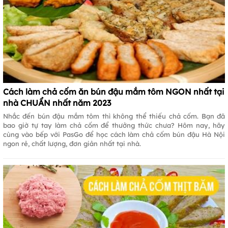
Cách làm chả cốm ăn bún đậu mắm tôm NGON nhất tại
nhà CHUẨN nhất năm 2023
Nhắc đến bún đậu mắm tôm thì không thể thiếu chả cốm. Bạn đã
bao giờ tự tay làm chả cốm để thưởng thức chưa? Hôm nay, hãy
cùng vào bếp với PasGo để học cách làm chả cốm bún đậu Hà Nội
ngon rẻ, chất lượng, đơn giản nhất tại nhà.