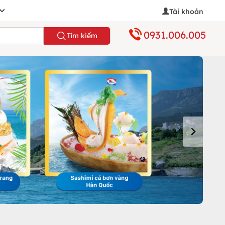
Tài khoản
0931.006.005
Tìm kiếm