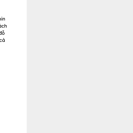
min
cách
đỗ
 cả