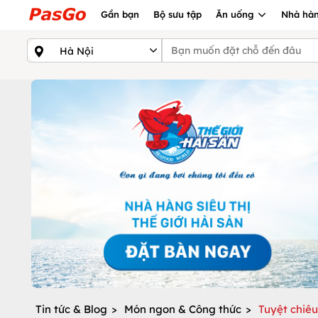
Gần bạn
Bộ sưu tập
Ăn uống
Nhà hàn
Tin tức & Blog
>
Món ngon & Công thức
>
Tuyệt chiê