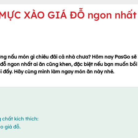
m MỰC XÀO GIÁ ĐỖ ngon nhất
ởng nấu món gì chiêu đãi cả nhà chưa? Hôm nay PasGo sẽ
đỗ ngon nhất ai ăn cũng khen, đặc biệt nếu bạn muốn bồi
rồi đấy. Hãy cùng mình làm ngay món ăn này nhé.
 chất kích thích:
o giá đỗ.