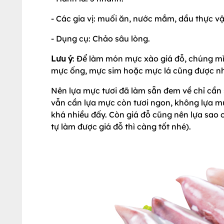
- Các gia vị: muối ăn, nước mắm, dầu thực vậ
- Dụng cụ: Chảo sâu lòng.
Lưu ý
: Để làm món mực xào giá đỗ, chúng mình
mực ống, mực sim hoặc mực lá cũng được n
Nên lựa mực tươi đã làm sẵn đem về chỉ cần 
vẫn cần lựa mực còn tươi ngon, không lựa m
khá nhiều đấy. Còn giá đỗ cũng nên lựa sao c
tự làm được giá đỗ thì càng tốt nhé).