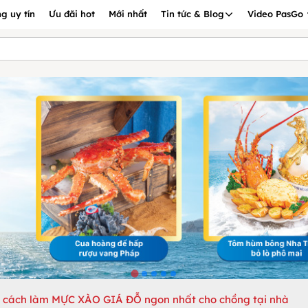
g uy tín
Ưu đãi hot
Mới nhất
Tin tức & Blog
Video PasGo
u cách làm MỰC XÀO GIÁ ĐỖ ngon nhất cho chồng tại nhà