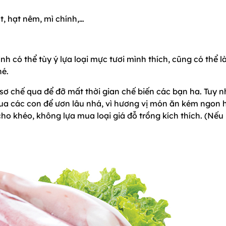
t, hạt nêm, mì chính,…
 có thể tùy ý lựa loại mực tươi mình thích, cũng có thể l
hé.
sơ chế qua để đỡ mất thời gian chế biến các bạn ha. Tuy n
ua các con để ươn lâu nhá, vì hương vị món ăn kém ngon 
ho khéo, không lựa mua loại giá đỗ trồng kích thích. (Nếu