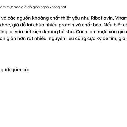
 làm mực xào giá đỗ giòn ngon không nát
và các nguồn khoáng chất thiết yếu như Riboflavin, Vita
khỏe, giá đỗ lại chứa nhiều protein và chất béo. Nếu biết 
ng lại vừa tiết kiệm không hề khó. Cách làm mực xào giá 
n giản hơn rất nhiều, nguyên liệu cũng cực kỳ dễ tìm, giá
người gồm có: