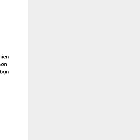
à
hiên
hơn
 bạn