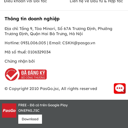
Điều khoản với Đối tác
Liên hệ về Đầu tư & Hợp tác
Thông tin doanh nghiệp
Địa chỉ: Tầng 9, Tòa Minori, Số 67A Trương Định, Phường
Trương Định, Quận Hai Bà Trưng, Hà Nội
Hotline: 0931.006.005 | Email:
CSKH@pasgo.vn
Mã số thuế: 0106329034
Chứng nhận bởi
© Copyright 2010 PasGo.jsc, All rights reserved
FREE - Đã có trên Google Play
ONEPAS.JSC
Download