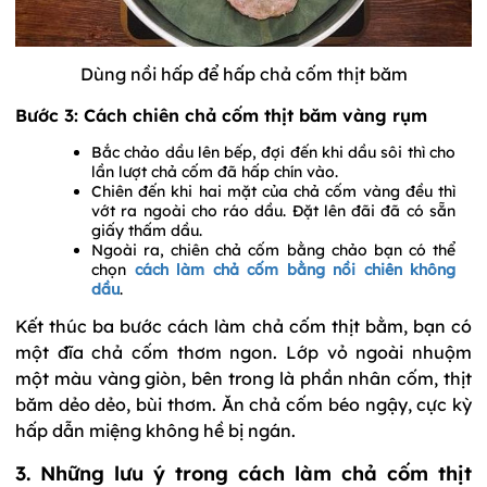
Dùng nồi hấp để hấp chả cốm thịt băm
Bước 3: Cách chiên chả cốm thịt băm vàng rụm
Bắc chảo dầu lên bếp, đợi đến khi dầu sôi thì cho
lần lượt chả cốm đã hấp chín vào.
Chiên đến khi hai mặt của chả cốm vàng đều thì
vớt ra ngoài cho ráo dầu. Đặt lên đãi đã có sẵn
giấy thấm dầu.
Ngoài ra, chiên chả cốm bằng chảo bạn có thể
chọn
cách làm chả cốm bằng nồi chiên không
dầu
.
Kết thúc ba bước cách làm chả cốm thịt bằm, bạn có
một đĩa chả cốm thơm ngon. Lớp vỏ ngoài nhuộm
một màu vàng giòn, bên trong là phần nhân cốm, thịt
băm dẻo dẻo, bùi thơm. Ăn chả cốm béo ngậy, cực kỳ
hấp dẫn miệng không hề bị ngán.
3. Những lưu ý trong cách làm chả cốm thịt