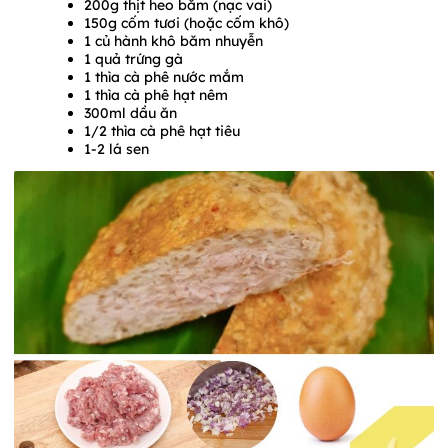
200g thịt heo băm (nạc vai)
150g cốm tươi (hoặc cốm khô)
1 củ hành khô băm nhuyễn
1 quả trứng gà
1 thìa cà phê nước mắm
1 thìa cà phê hạt nêm
300ml dầu ăn
1/2 thìa cà phê hạt tiêu
1-2 lá sen