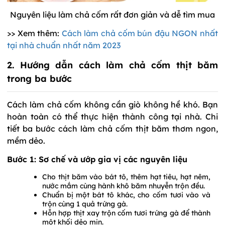
Nguyên liệu làm chả cốm rất đơn giản và dễ tìm mua
>> Xem thêm:
Cách làm chả cốm bún đậu NGON nhất
tại nhà chuẩn nhất năm 2023
2. Hướng dẫn cách làm chả cốm thịt băm
trong ba bước
Cách làm chả cốm không cần giò không hề khó. Bạn
hoàn toàn có thể thực hiện thành công tại nhà. Chi
tiết ba bước cách làm chả cốm thịt băm thơm ngon,
mềm dẻo.
Bước 1: Sơ chế và ướp gia vị các nguyên liệu
Cho thịt băm vào bát tô, thêm hạt tiêu, hạt nêm,
nước mắm cùng hành khô băm nhuyễn trộn đều.
Chuẩn bị một bát tô khác, cho cốm tươi vào và
trộn cùng 1 quả trứng gà.
Hỗn hợp thịt xay trộn cốm tươi trứng gà để thành
một khối dẻo mịn.