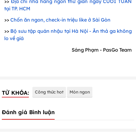
>>
Địa chỉ nhà hàng ngon thư giãn ngày CUỐI TUẦN
tại TP. HCM
>>
Chốn ăn ngon, check-in triệu like ở Sài Gòn
>>
Bộ sưu tập quán nhậu tại Hà Nội - Ăn thả ga không
lo về giá
Sáng Phạm - PasGo Team
TỪ KHÓA:
Công thức hot
Món ngon
Đánh giá Bình luận