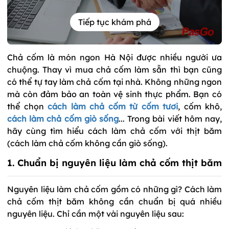
Tiếp tục khám phá
Chả cốm là món ngon Hà Nội được nhiều người ưa
chuộng. Thay vì mua chả cốm làm sẵn thì bạn cũng
có thể tự tay làm chả cốm tại nhà. Không những ngon
mà còn đảm bảo an toàn vệ sinh thực phẩm. Bạn có
thể chọn
cách làm chả cốm từ cốm tươi
,
cốm khô,
cách làm chả cốm giò sống
... Trong bài viết hôm nay,
hãy cùng tìm hiểu cách làm chả cốm với thịt băm
(cách làm chả cốm không cần giò sống).
1. Chuẩn bị nguyên liệu làm chả cốm thịt băm
Nguyên liệu làm chả cốm gồm có những gì? Cách làm
chả cốm thịt băm không cần chuẩn bị quá nhiều
nguyên liệu. Chỉ cần một vài nguyên liệu sau: