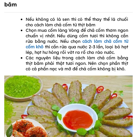
băm
Nếu không có lá sen thì có thể thay thế lá chuối
cho cách làm chả cốm từ thịt băm
Chọn mua cốm làng Vòng để chả cốm thơm ngon
chuẩn vị nhất. Nếu dùng cốm tươi thì không cần
rửa bằng nước. Nếu chọn
cách làm chả cốm từ
cốm khô
thì cần rửa qua nước 2-3 lần, loại bỏ hạt
lép, hạt hư hỏng rồi vớt ra rổ cho ráo nước.
Các nguyên liệu trong cách làm chả cốm bằng
thịt băm phải thật tươi ngon. Nên chọn phần thịt
có cả phần nạc và mỡ để chả cốm không bị khô.