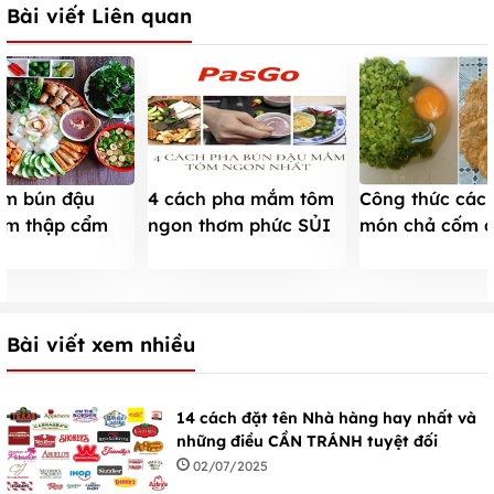
Bài viết Liên quan
àm bún đậu
4 cách pha mắm tôm
Công thức các
ôm thập cẩm
ngon thơm phức SỦI
món chả cốm c
à cực ngon
BỌT CHUẨN VỊ Hà
Tam Nguyen
VỊ Hà Nội gốc
Nội
Bài viết xem nhiều
14 cách đặt tên Nhà hàng hay nhất và
những điều CẦN TRÁNH tuyệt đối
02/07/2025