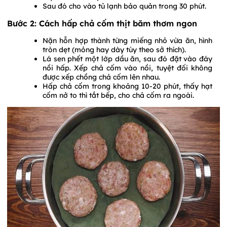
Sau đó cho vào tủ lạnh bảo quản trong 30 phút.
Bước 2: Cách hấp chả cốm thịt băm thơm ngon
Nặn hỗn hợp thành từng miếng nhỏ vừa ăn, hình
tròn dẹt (mỏng hay dày tùy theo sở thích).
Lá sen phết một lớp dầu ăn, sau đó đặt vào đáy
nồi hấp. Xếp chả cốm vào nồi, tuyệt đối không
được xếp chồng chả cốm lên nhau.
Hấp chả cốm trong khoảng 10-20 phút, thấy hạt
cốm nở to thì tắt bếp, cho chả cốm ra ngoài.