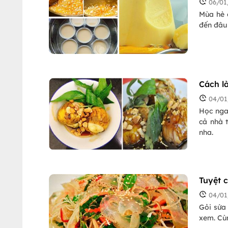
06/01
Mùa hè 
đến đâu 
Cách l
04/01
Học nga
cả nhà 
nha.
Tuyệt 
04/01
Gỏi sứa
xem. Cù