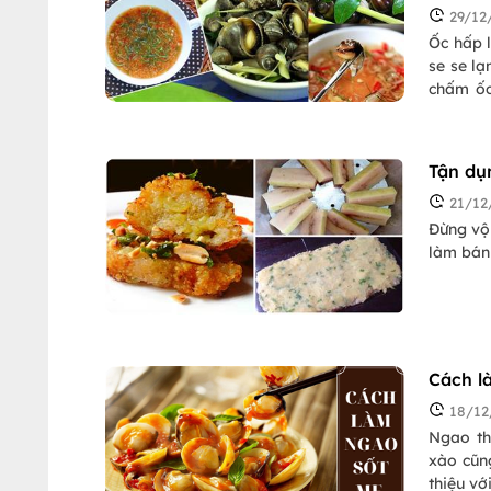
29/12
Ốc hấp l
se se l
chấm ốc
nước chấ
Tận dụ
21/12
Đừng vội
làm bán
Cách l
18/12
Ngao th
xào cũn
thiệu vớ