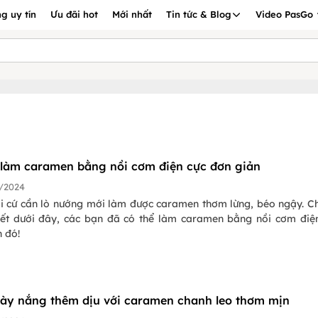
g uy tín
Ưu đãi hot
Mới nhất
Tin tức & Blog
Video PasGo
 làm caramen bằng nồi cơm điện cực đơn giản
/2024
i cứ cần lò nướng mới làm được caramen thơm lừng, béo ngậy. Ch
yết dưới đây, các bạn đã có thể làm caramen bằng nồi cơm điệ
 đó!
ày nắng thêm dịu với caramen chanh leo thơm mịn