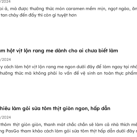
/2024
oi ả, mà được thưởng thức món caramen mềm mịn, ngọt ngào, ă
tan chảy đến đấy thì còn gì tuyệt hơn
àm hột vịt lộn rang me dành cho ai chưa biết làm
/2024
y cách làm hột vịt lộn rang me ngon dưới đây để làm ngay tại nh
thưởng thức mà không phải lo vấn đề vệ sinh an toàn thực phẩ
chiêu làm gỏi sứa tôm thịt giòn ngon, hấp dẫn
/2024
 thôm thịt giòn giòn, thanh mát chắc chắn sẽ làm cả nhà thích m
ng PasGo tham khảo cách làm gỏi sứa tôm thịt hấp dẫn dưới đây 