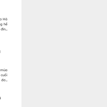
ủa Hà
ng hề
 đình
H
g mùa
 cuối
c đơn
ê