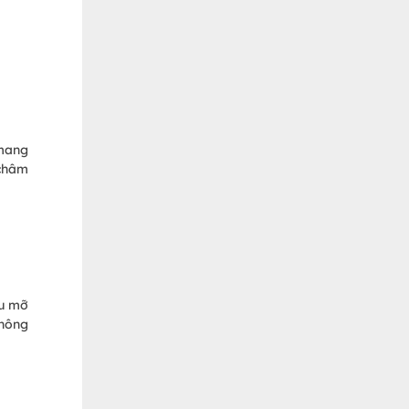
 mang
 châm
ầu mỡ
không