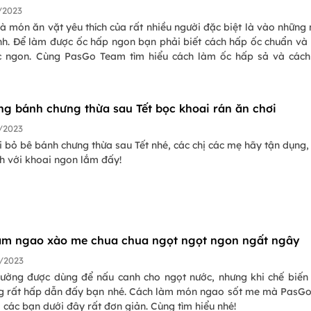
/2023
à món ăn vặt yêu thích của rất nhiều người đặc biệt là vào những
ạnh. Để làm được ốc hấp ngon bạn phải biết cách hấp ốc chuẩn và
 ngon. Cùng PasGo Team tìm hiểu cách làm ốc hấp sả và các
m ốc cho nhiều loại ốc như ốc mít, ốc bươu, ốc hương,... nhé!
ng bánh chưng thừa sau Tết bọc khoai rán ăn chơi
/2023
 bỏ bê bánh chưng thừa sau Tết nhé, các chị các mẹ hãy tận dụng
h với khoai ngon lắm đấy!
àm ngao xào me chua chua ngọt ngọt ngon ngất ngây
/2023
ường được dùng để nấu canh cho ngọt nước, nhưng khi chế biế
g rất hấp dẫn đấy bạn nhé. Cách làm món ngao sốt me mà PasGo
i các bạn dưới đây rất đơn giản. Cùng tìm hiểu nhé!