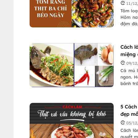
11/12
Tôm loại
Hôm nay
đậm đà,
ăn ngon
Cách l
miệng 
09/12
Cá mú l
ngon. H
bánh tr
tuần nha
5 Cách
đẹp mắ
05/12
Cách là
quyết m