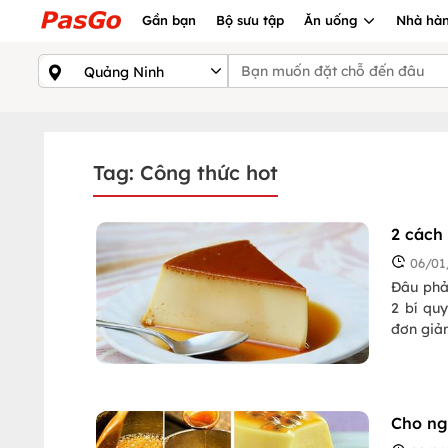
Gần bạn
Bộ sưu tập
Ăn uống
Nhà hàn
Tag: Công thức hot
2 cách
06/01
Đâu phả
2 bí qu
đơn giản
Cho ng