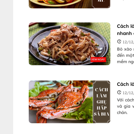
Cách l
nhanh 
12/12
Bò xào 
đến một
mềm ngo
Cách l
12/12
Với các
và gia 
chán.