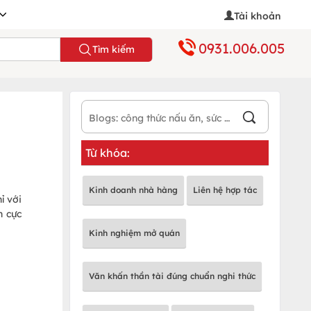
Tài khoản
0931.006.005
Tìm kiếm
Từ khóa:
Kinh doanh nhà hàng
Liên hệ hợp tác
ỉ với
n cực
Kinh nghiệm mở quán
Văn khấn thần tài đúng chuẩn nghi thức