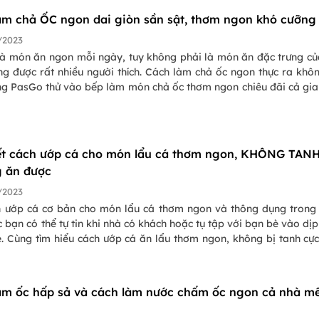
àm chả ỐC ngon dai giòn sần sật, thơm ngon khó cưỡng
/2023
là món ăn ngon mỗi ngày, tuy không phải là món ăn đặc trưng c
ng được rất nhiều người thích. Cách làm chả ốc ngon thực ra khô
ng PasGo thử vào bếp làm món chả ốc thơm ngon chiêu đãi cả gia
ết cách ướp cá cho món lẩu cá thơm ngon, KHÔNG TAN
g ăn được
/2023
h ướp cá cơ bản cho món lẩu cá thơm ngon và thông dụng tron
c bạn có thể tự tin khi nhà có khách hoặc tụ tập với bạn bè vào dịp
é. Cùng tìm hiểu cách ướp cá ăn lẩu thơm ngon, không bị tanh cự
 nhà nhé.
àm ốc hấp sả và cách làm nước chấm ốc ngon cả nhà m