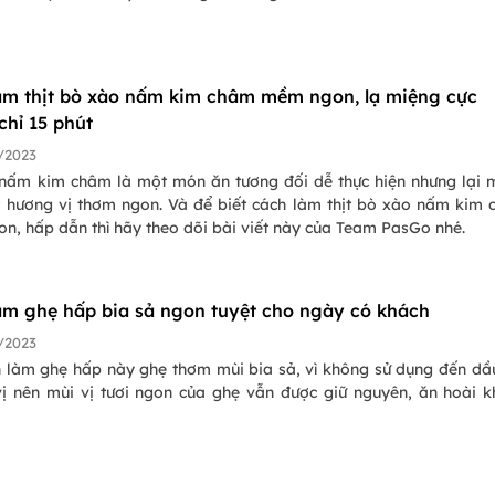
àm thịt bò xào nấm kim châm mềm ngon, lạ miệng cực
chỉ 15 phút
/2023
nấm kim châm là một món ăn tương đối dễ thực hiện nhưng lại
 hương vị thơm ngon. Và để biết cách làm thịt bò xào nấm kim
n, hấp dẫn thì hãy theo dõi bài viết này của Team PasGo nhé.
àm ghẹ hấp bia sả ngon tuyệt cho ngày có khách
/2023
h làm ghẹ hấp này ghẹ thơm mùi bia sả, vì không sử dụng đến d
vị nên mùi vị tươi ngon của ghẹ vẫn được giữ nguyên, ăn hoài 