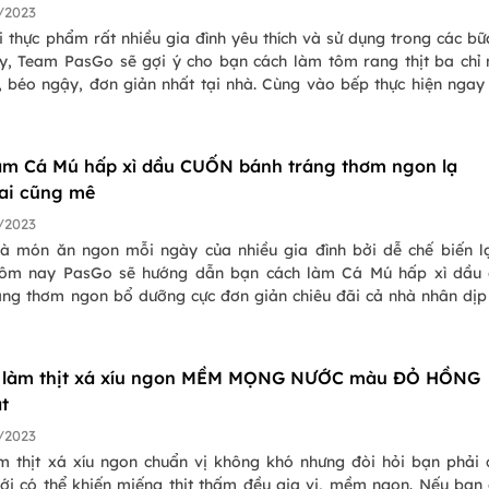
/2023
 thực phẩm rất nhiều gia đình yêu thích và sử dụng trong các bữ
, Team PasGo sẽ gợi ý cho bạn cách làm tôm rang thịt ba chỉ
 béo ngậy, đơn giản nhất tại nhà. Cùng vào bếp thực hiện nga
 mỗi ngày này nhé.
àm Cá Mú hấp xì dầu CUỐN bánh tráng thơm ngon lạ
ai cũng mê
/2023
à món ăn ngon mỗi ngày của nhiều gia đình bởi dễ chế biến l
ôm nay PasGo sẽ hướng dẫn bạn cách làm Cá Mú hấp xì dầu 
áng thơm ngon bổ dưỡng cực đơn giản chiêu đãi cả nhà nhân dịp
!
 làm thịt xá xíu ngon MỀM MỌNG NƯỚC màu ĐỎ HỒNG
t
/2023
m thịt xá xíu ngon chuẩn vị không khó nhưng đòi hỏi bạn phải 
ới có thể khiến miếng thịt thấm đều gia vị, mềm ngon. Nếu bạn