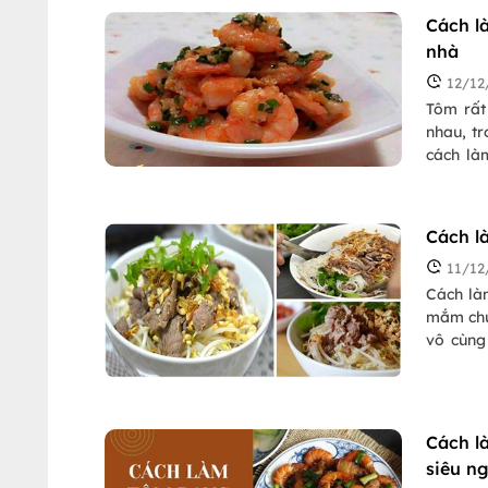
Cách l
nhà
12/12
Tôm rất
nhau, tr
cách là
đã tổng
Cách l
11/12
Cách là
mắm chu
vô cùng
trong bà
Cách l
siêu n