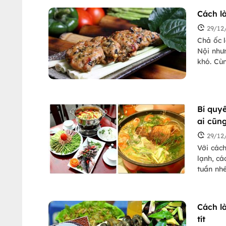
Cách l
29/12
Chả ốc 
Nội như
khó. Cù
nhé!
Bí quy
ai cũn
29/12
Với các
lạnh, cá
tuần nh
giản tại
Cách l
tít