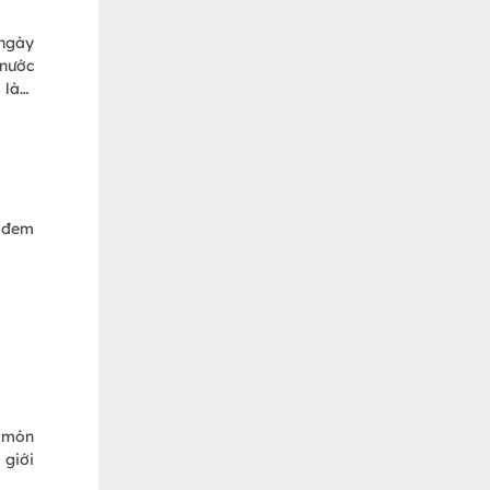
 ngày
 nước
h làm
, đem
n món
 giới