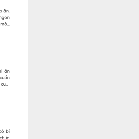
a ăn.
 ngon
y món
ại ăn
cuốn
 cuối
có bí
 chưa