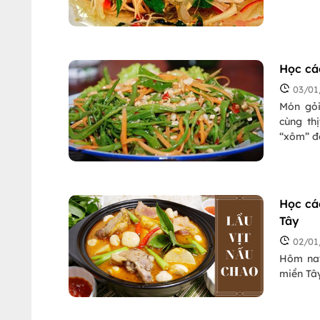
Học cá
03/01
Món gỏi
cùng th
“xôm” đ
Học cá
Tây
02/01
Hôm nay
miền Tâ