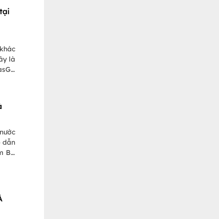
tại
 khác
ây là
PasGo
à
 nước
p dẫn
am Bộ
À