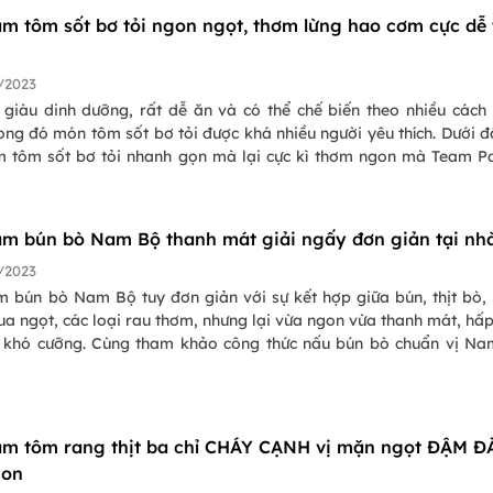
àm tôm sốt bơ tỏi ngon ngọt, thơm lừng hao cơm cực dễ 
/2023
 giàu dinh dưỡng, rất dễ ăn và có thể chế biến theo nhiều cách
ong đó món tôm sốt bơ tỏi được khá nhiều người yêu thích. Dưới đ
m tôm sốt bơ tỏi nhanh gọn mà lại cực kì thơm ngon mà Team 
 hợp, mọi người tham khảo nhé!
àm bún bò Nam Bộ thanh mát giải ngấy đơn giản tại nh
/2023
m bún bò Nam Bộ tuy đơn giản với sự kết hợp giữa bún, thịt bò,
a ngọt, các loại rau thơm, nhưng lại vừa ngon vừa thanh mát, hấ
 khó cưỡng. Cùng tham khảo công thức nấu bún bò chuẩn vị N
i viết sau!
àm tôm rang thịt ba chỉ CHÁY CẠNH vị mặn ngọt ĐẬM Đ
gon