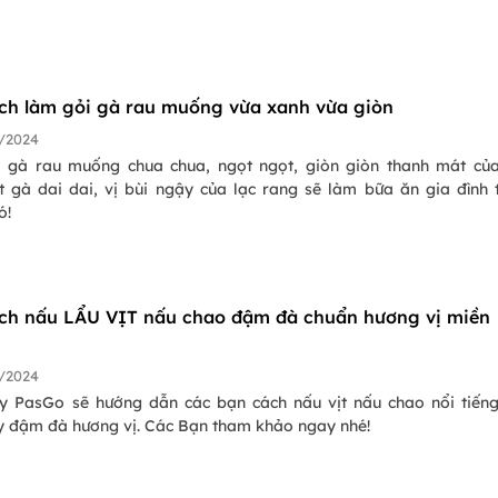
ch làm gỏi gà rau muống vừa xanh vừa giòn
/2024
 gà rau muống chua chua, ngọt ngọt, giòn giòn thanh mát củ
ịt gà dai dai, vị bùi ngậy của lạc rang sẽ làm bữa ăn gia đình
ó!
ch nấu LẨU VỊT nấu chao đậm đà chuẩn hương vị miền
/2024
 PasGo sẽ hướng dẫn các bạn cách nấu vịt nấu chao nổi tiến
y đậm đà hương vị. Các Bạn tham khảo ngay nhé!