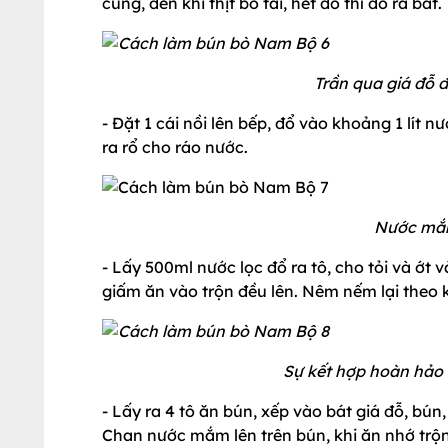
cùng, đến khi thịt bò tái, hết đỏ thì đổ ra bát.
Trần qua giá đỗ 
- Đặt 1 cái nồi lên bếp, đổ vào khoảng 1 lít nư
ra rổ cho ráo nước.
Nước mắm
- Lấy 500ml nước lọc đổ ra tô, cho tỏi và ớt
giấm ăn vào trộn đều lên. Nêm nếm lại theo k
Sự kết hợp hoàn hảo 
- Lấy ra 4 tô ăn bún, xếp vào bát giá đỗ, bún,
Chan nước mắm lên trên bún, khi ăn nhớ trộn