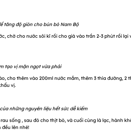
để tăng độ giòn cho bún bò Nam Bộ
ớc, chờ cho nước sôi kĩ rồi cho giá vào trần 2-3 phút rồi lại 
 tạo vị mặn ngọt vừa phải
 vào, cho thêm vào 200ml nước mắm, thêm 3 thìa đường, 2 t
hẩu vị.
của những nguyên liệu hết sức dễ kiếm
 rau sống , sau đó cho thịt bò, và cuối cùng là lạc, hành kh
 đều lên nhé!