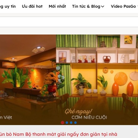
g uy tín
Ưu đãi hot
Mới nhất
Tin tức & Blog
Video PasGo
ún bò Nam Bộ thanh mát giải ngấy đơn giản tại nhà