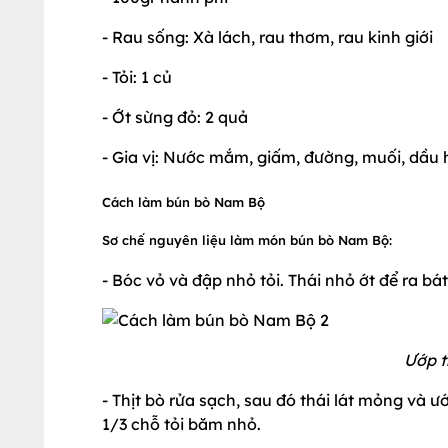
- Rau sống: Xà lách, rau thơm, rau kinh giới
- Tỏi: 1 củ
- Ớt sừng đỏ: 2 quả
- Gia vị: Nước mắm, giấm, đường, muối, dầu 
Cách làm bún bò Nam Bộ
Sơ chế nguyên liệu làm món bún bò Nam Bộ:
- Bóc vỏ và đập nhỏ tỏi. Thái nhỏ ớt để ra bát
Ướp t
- Thịt bò rửa sạch, sau đó thái lát mỏng và ướ
1/3 chỗ tỏi băm nhỏ.