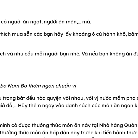
 có người ăn ngọt, người ăn mặn,… mà.
g thích mua sẵn các bạn hãy lấy khoảng 6 củ hành khô, bă
ích và nhu cầu mỗi người bạn nhé. Và nếu bạn không ăn đ
 bo Nam Bo thơm ngon chuẩn vị
u trong bát đều hòa quyện với nhau, với vị nước mắm pha
g giá đỗ,… Hãy thêm ngay vào danh sách các món ăn ngon k
 mình có được thưởng thức món ăn này tại Nhà hàng Quán
hưởng thức món ăn hấp dẫn này trước khi tiến hành thực