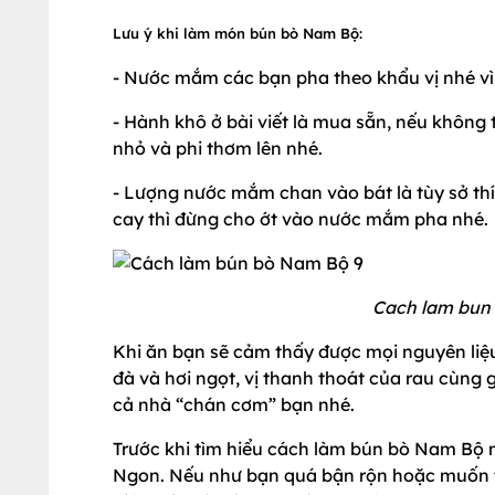
Lưu ý khi làm món bún bò Nam Bộ:
- Nước mắm các bạn pha theo khẩu vị nhé vì
- Hành khô ở bài viết là mua sẵn, nếu khôn
nhỏ và phi thơm lên nhé.
- Lượng nước mắm chan vào bát là tùy sở th
cay thì đừng cho ớt vào nước mắm pha nhé.
Cach lam bun
Khi ăn bạn sẽ cảm thấy được mọi nguyên liệ
đà và hơi ngọt, vị thanh thoát của rau cùn
cả nhà “chán cơm” bạn nhé.
Trước khi tìm hiểu cách làm bún bò Nam Bộ
Ngon. Nếu như bạn quá bận rộn hoặc muốn t