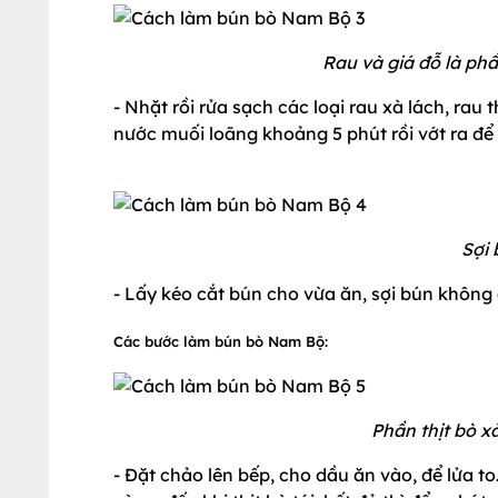
Rau và giá đỗ là ph
- Nhặt rồi rửa sạch các loại rau xà lách, rau
nước muối loãng khoảng 5 phút rồi vớt ra để 
Sợi 
- Lấy kéo cắt bún cho vừa ăn, sợi bún không
Các bước làm bún bò Nam Bộ:
Phần thịt bò x
- Đặt chảo lên bếp, cho dầu ăn vào, để lửa to