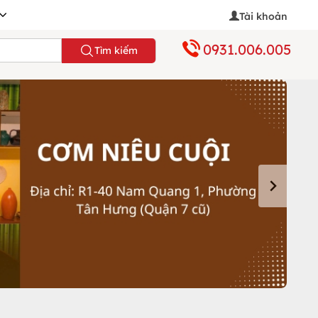
Tài khoản
0931.006.005
Tìm kiếm