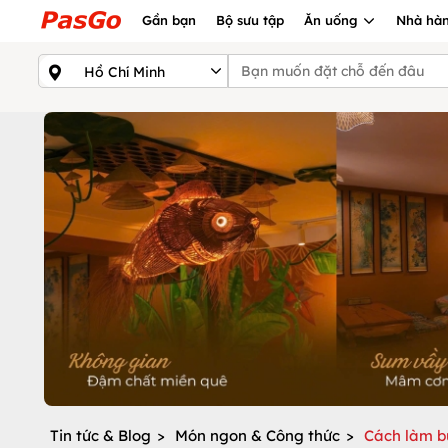
Gần bạn
Bộ sưu tập
Ăn uống
Nhà hàn
Tin tức & Blog
>
Món ngon & Công thức
>
Cách làm b