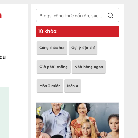
n
Từ khóa:
Công thức hot
Gợi ý địa chỉ
rau
Giá phải chăng
Nhà hàng ngon
Món 3 miền
Món Á