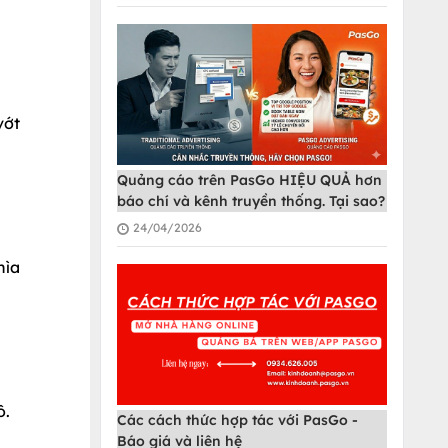
vớt
Quảng cáo trên PasGo HIỆU QUẢ hơn
báo chí và kênh truyền thống. Tại sao?
24/04/2026
hìa
ô.
Các cách thức hợp tác với PasGo -
Báo giá và liên hệ