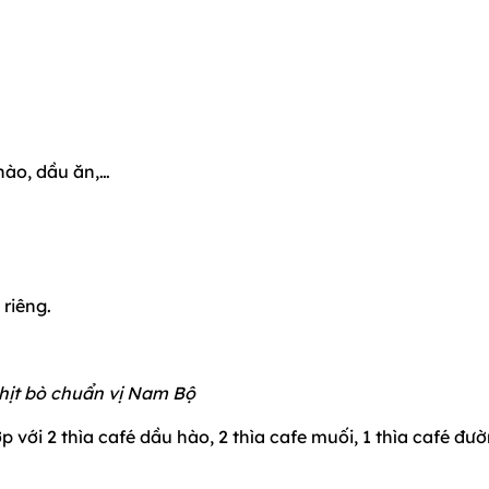
hào, dầu ăn,…
 riêng.
hịt bò chuẩn vị Nam Bộ
p với 2 thìa café dầu hào, 2 thìa cafe muối, 1 thìa café đườ