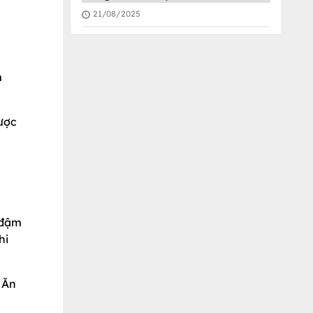
21/08/2025
m
ược
 đậm
hi
 Ăn