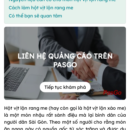
Cách làm hột vịt lộn rang me
Có thể bạn sẽ quan tâm
LIÊN HỆ QUẢNG CÁO TRÊN
PASGO
Tiếp tục khám phá
Hột vịt lộn rang me (hay còn gọi là hột vịt lộn xào me)
là một món nhậu rất sành điệu mà lại bình dân của
người dân Sài Gòn. Theo một số người cho rằng món
ăn ngon này có nguồn gốc từ sóc trăng và được du