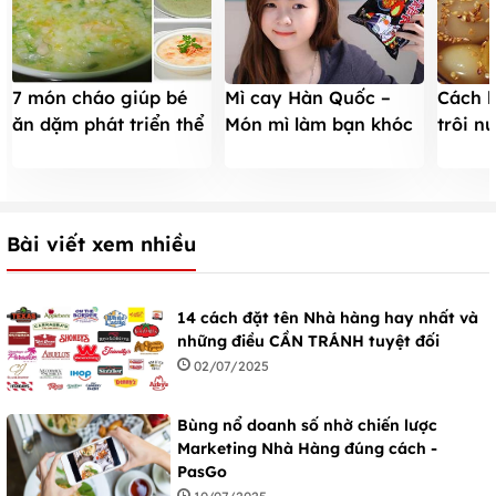
7 món cháo giúp bé
Mì cay Hàn Quốc –
Cách 
ăn dặm phát triển thể
Món mì làm bạn khóc
trôi n
lực và trí tuệ
ướt gối
ngoài 
Bài viết xem nhiều
14 cách đặt tên Nhà hàng hay nhất và
những điều CẦN TRÁNH tuyệt đối
02/07/2025
Bùng nổ doanh số nhờ chiến lược
Marketing Nhà Hàng đúng cách -
PasGo