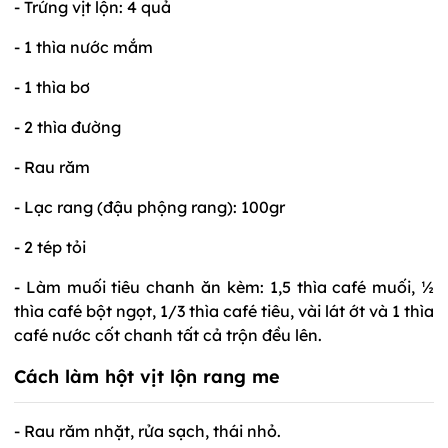
- Trứng vịt lộn: 4 quả
- 1 thìa nước mắm
- 1 thìa bơ
- 2 thìa đường
- Rau răm
- Lạc rang (đậu phộng rang): 100gr
- 2 tép tỏi
- Làm muối tiêu chanh ăn kèm: 1,5 thìa café muối, ½
thìa café bột ngọt, 1/3 thìa café tiêu, vài lát ớt và 1 thìa
café nước cốt chanh tất cả trộn đều lên.
Cách làm hột vịt lộn rang me
- Rau răm nhặt, rửa sạch, thái nhỏ.