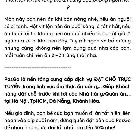
ý
Món này bạn nên ăn khi còn nóng nhé, nếu ăn nguội
sẽ bị tanh. Hột vịt lộn nên ăn buổi sáng là tốt nhất, nếu
ăn buổi tối thì không nên ăn quá nhiều hoặc sát giờ đi
ngủ quá sẽ bị khó tiêu đấy. Tuy rất ngon và bổ dưỡng
nhưng cũng không nên lạm dụng quá nha các bạn,
mỗi tuần chỉ nên ăn 2 – 3 trứng thôi nha.
-------------------------------------
PasGo là nền tảng cung cấp dịch vụ ĐẶT CHỖ TRỰC
TUYẾN trong lĩnh vực ẩm thực ăn uống,... Giúp Khách
hàng đặt chỗ trước khi tới các Nhà hàng/Quán ăn,...
tại Hà Nội, TpHCM, Đà Nẵng, Khánh Hòa.
Nếu gia đình, bạn bè của bạn muốn đi ăn tất niên, liên
hoan vào dịp cuối năm, đừng quên đặt bàn qua PasGo
để nhận những ưu đãi tốt nhất lên đến 50% nhé!