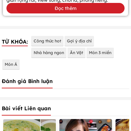
Đọc thêm
TỪ KHÓA:
Công thức hot
Gợi ý địa chỉ
Nhà hàng ngon
Ăn Vặt
Món 3 miền
Món Á
Đánh giá Bình luận
Bài viết Liên quan