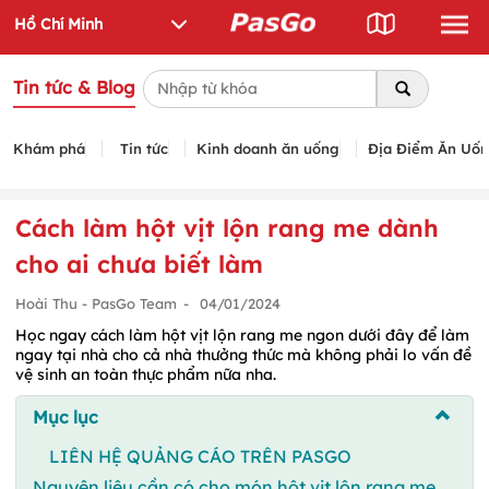
Tin tức & Blog
Khám phá
Tin tức
Kinh doanh ăn uống
Địa Điểm Ăn Uố
Cách làm hột vịt lộn rang me dành
cho ai chưa biết làm
Hoài Thu - PasGo Team
-
04/01/2024
Học ngay cách làm hột vịt lộn rang me ngon dưới đây để làm
ngay tại nhà cho cả nhà thưởng thức mà không phải lo vấn đề
vệ sinh an toàn thực phẩm nữa nha.
Mục lục
LIÊN HỆ QUẢNG CÁO TRÊN PASGO
Nguyên liệu cần có cho món hột vịt lộn rang me