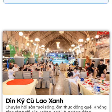
Dìn Ký Cù Lao Xanh
Chuyên hải sản tươi sống, ẩm thực đồng quê. Không
gian rộng rãi, view sông, chòi lá, phòng riêng.