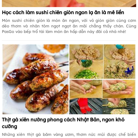
Học cách làm sushi chiên giòn ngon lạ ăn là mê liền
Món sushi chiên giòn là món ăn ngon, với vỏ giòn giòn cùng cơm
dẻo thơm và nhân tôm ngọt ngọt ăn mãi chẳng thấy chán. Cùng
PasGo vào bếp trổ tài làm món ăn hấp dẫn này đãi cả nhà nhé!
Thịt gà xiên nướng phong cách Nhật Bản, ngon khó
cưỡng
Những xiên thịt gà băm vàng ươm, thơm nức mũi được chế biến