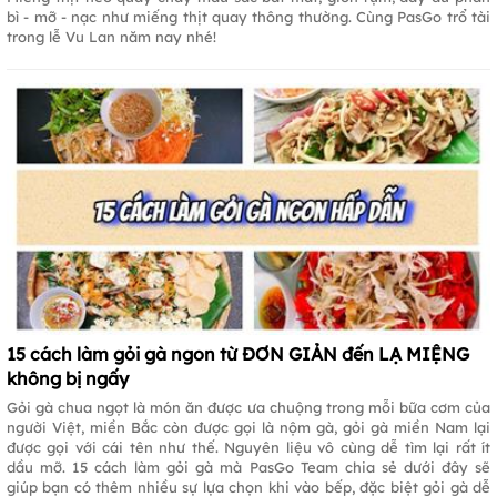
bì - mỡ - nạc như miếng thịt quay thông thường. Cùng PasGo trổ tài
trong lễ Vu Lan năm nay nhé!
15 cách làm gỏi gà ngon từ ĐƠN GIẢN đến LẠ MIỆNG
không bị ngấy
Gỏi gà chua ngọt là món ăn được ưa chuộng trong mỗi bữa cơm của
người Việt, miền Bắc còn được gọi là nộm gà, gỏi gà miền Nam lại
được gọi với cái tên như thế. Nguyên liệu vô cùng dễ tìm lại rất ít
dầu mỡ. 15 cách làm gỏi gà mà PasGo Team chia sẻ dưới đây sẽ
giúp bạn có thêm nhiều sự lựa chọn khi vào bếp, đặc biệt gỏi gà dễ