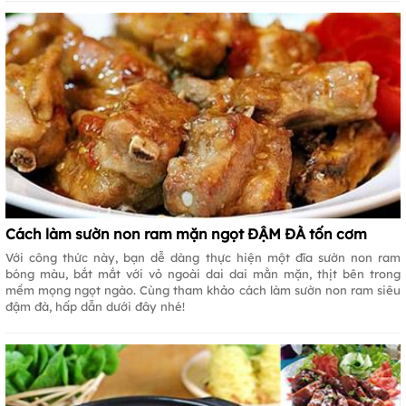
Cách làm sườn non ram mặn ngọt ĐẬM ĐÀ tốn cơm
Với công thức này, bạn dễ dàng thực hiện một đĩa sườn non ram
bóng màu, bắt mắt với vỏ ngoài dai dai mằn mặn, thịt bên trong
mềm mọng ngọt ngào. Cùng tham khảo cách làm sườn non ram siêu
đậm đà, hấp dẫn dưới đây nhé!