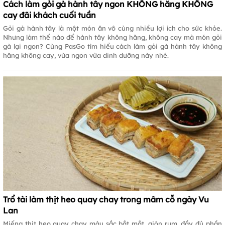
Cách làm gỏi gà hành tây ngon KHÔNG hăng KHÔNG
cay đãi khách cuối tuần
Gỏi gà hành tây là một món ăn vô cùng nhiều lợi ích cho sức khỏe.
Nhưng làm thế nào để hành tây không hăng, không cay mà món gỏi
gà lại ngon? Cùng PasGo tìm hiểu cách làm gỏi gà hành tây không
hăng không cay, vừa ngon vừa dinh dưỡng này nhé.
Trổ tài làm thịt heo quay chay trong mâm cỗ ngày Vu
Lan
Miếng thịt heo quay chay màu sắc bắt mắt, giòn rụm, đầy đủ phần