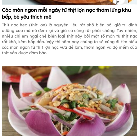
Các món ngon mỗi ngày từ thịt lợn nạc thơm lừng khu
bếp, bé yêu thích mê
Thịt nạc heo (thịt lợn) là nguyên liệu rất phổ biến bởi giá trị dinh
dưỡng cao mà nó đem lại và giá cả cũng rất phải chăng. Tuy nhiên,
nhiều chị em ngại chế biến loại thịt này bởi một số món từ thịt nạc
rất khô, kém hấp dẫn. Vậy thì hôm nay chúng ta sẽ cùng đi tìm hiểu
các món ngon từ thịt lợn nạc vừa dễ làm, thơm ngon và độ mềm của
thịt vẫn được đảm bảo.