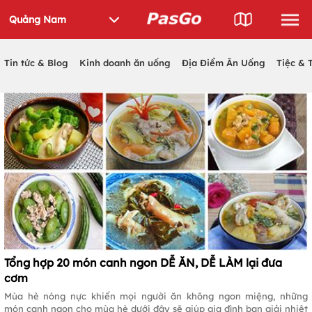
Tin tức & Blog
Kinh doanh ăn uống
Địa Điểm Ăn Uống
Tiệc & 
Tổng hợp 20 món canh ngon DỄ ĂN, DỄ LÀM lại đưa
cơm
Mùa hè nóng nực khiến mọi người ăn không ngon miệng, những
món canh ngon cho mùa hè dưới đây sẽ giúp gia đình bạn giải nhiệt