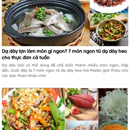
Dạ dày lợn làm món gì ngon? 7 món ngon từ dạ dày heo
cho thực đơn cả tuần
Dạ dày heo có thể dùng để chế biến thành nhiều món ngon, hấp
dẫn. Dưới đây là 7 món ngon từ dạ dày heo mà PasGo giới thiệu cho
các bạn tham khảo nhé!