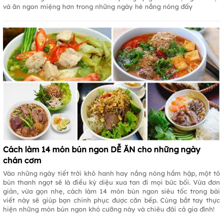
và ăn ngon miệng hơn trong những ngày hè nắng nóng đấy
Cách làm 14 món bún ngon DỄ ĂN cho những ngày
chán cơm
Vào những ngày tiết trời khô hanh hay nắng nóng hầm hập, một tô
bún thanh ngọt sẽ là điều kỳ diệu xua tan đi mọi bức bối. Vừa đơn
giản, vừa gọn nhẹ, cách làm 14 món bún ngon siêu tốc trong bài
viết này sẽ giúp bạn chinh phục được căn bếp. Cùng bắt tay thực
hiện những món bún ngon khó cưỡng này và chiêu đãi cả gia đình!