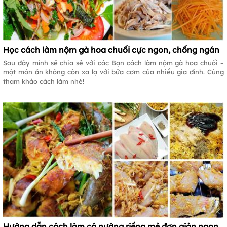
Học cách làm nộm gà hoa chuối cực ngon, chống ngán
Sau đây mình sẽ chia sẻ với các Bạn cách làm nộm gà hoa chuối –
một món ăn không còn xa lạ với bữa cơm của nhiều gia đình. Cùng
tham khảo cách làm nhé!
Hướng dẫn cách làm cá nướng riềng mẻ đơn giản ngon