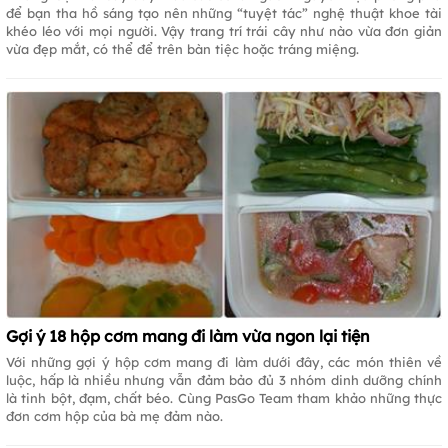
để bạn tha hồ sáng tạo nên những “tuyệt tác” nghệ thuật khoe tài
khéo léo với mọi người. Vậy trang trí trái cây như nào vừa đơn giản
vừa đẹp mắt, có thể để trên bàn tiệc hoặc tráng miệng.
Gợi ý 18 hộp cơm mang đi làm vừa ngon lại tiện
Với những gợi ý hộp cơm mang đi làm dưới đây, các món thiên về
luộc, hấp là nhiều nhưng vẫn đảm bảo đủ 3 nhóm dinh dưỡng chính
là tinh bột, đạm, chất béo. Cùng PasGo Team tham khảo những thực
đơn cơm hộp của bà mẹ đảm nào.