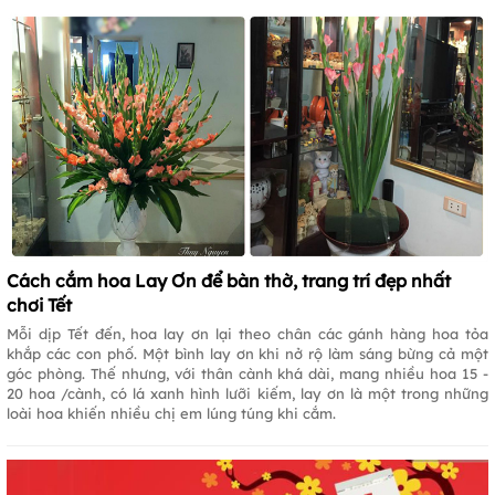
Cách cắm hoa Lay Ơn để bàn thờ, trang trí đẹp nhất
chơi Tết
Mỗi dịp Tết đến, hoa lay ơn lại theo chân các gánh hàng hoa tỏa
khắp các con phố. Một bình lay ơn khi nở rộ làm sáng bừng cả một
góc phòng. Thế nhưng, với thân cành khá dài, mang nhiều hoa 15 -
20 hoa /cành, có lá xanh hình lưỡi kiếm, lay ơn là một trong những
loài hoa khiến nhiều chị em lúng túng khi cắm.