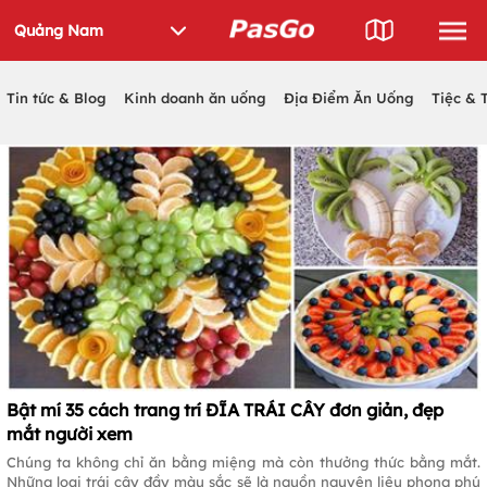
Tin tức & Blog
Kinh doanh ăn uống
Địa Điểm Ăn Uống
Tiệc & 
Bật mí 35 cách trang trí ĐĨA TRÁI CÂY đơn giản, đẹp
mắt người xem
Chúng ta không chỉ ăn bằng miệng mà còn thưởng thức bằng mắt.
Những loại trái cây đầy màu sắc sẽ là nguồn nguyên liệu phong phú