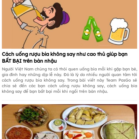
Cách uống rượu bia không say như cao thủ giúp bạn
BẤT BẠI trên bàn nhậu
Người Việt Nam chúng ta có thói quen uống bia mỗi khi gặp bạn bè,
gia đình hay những dịp lễ này. Đó là lý do nhiều người quan tâm tới
cách uống rượu bia không say. Trong bài viết này Team PasGo sẽ
chia sẻ đến các bạn cách uống rượu không say, cách uống bia
không say để bạn bất bại mỗi khi ngồi trên bàn nhậu.