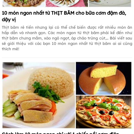
10 món ngon nhất từ THỊT BĂM cho bữa cơm đậm đà,
dậy vị
Thịt băm rẻ tiền nhưng lại có thể chế biến được rất nhiều món ăn
hấp dẫn và nhanh gọn. Các món ngon từ thịt băm phải kể đến như
thịt băm chưng mắm, xào ngô ngọt, áp chảo trứng cút,… Bài viết sau
sẽ giới thiệu với các bạn 10 món ngon nhất từ thịt băm ai ai cũng
thích mê!