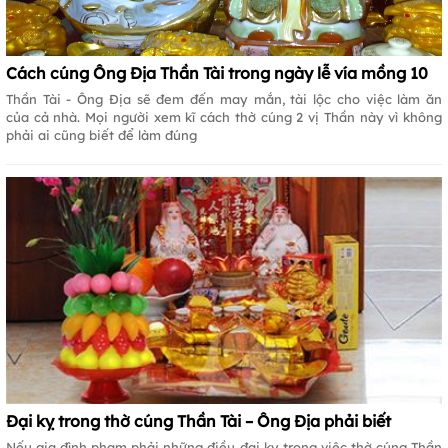
Cách cúng Ông Địa Thần Tài trong ngày lễ vía mồng 10
Thần Tài - Ông Địa sẽ đem đến may mắn, tài lộc cho việc làm ăn
của cả nhà. Mọi người xem kĩ cách thờ cúng 2 vị Thần này vì không
phải ai cũng biết để làm đúng
Đại kỵ trong thờ cúng Thần Tài – Ông Địa phải biết
Nếu gia đình phạm phải những điều đại kỵ trong việc thờ cúng Thần