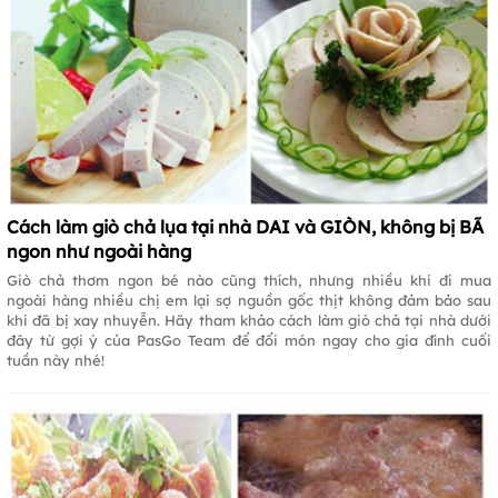
Cách làm giò chả lụa tại nhà DAI và GIÒN, không bị BÃ
ngon như ngoài hàng
Giò chả thơm ngon bé nào cũng thích, nhưng nhiều khi đi mua
ngoài hàng nhiều chị em lại sợ nguồn gốc thịt không đảm bảo sau
khi đã bị xay nhuyễn. Hãy tham khảo cách làm giò chả tại nhà dưới
đây từ gợi ý của PasGo Team để đổi món ngay cho gia đình cuối
tuần này nhé!