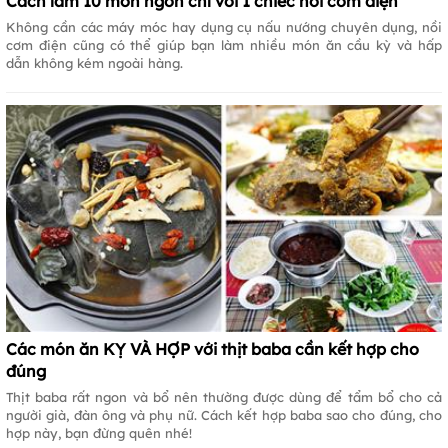
Cách làm 10 món ngon chỉ với 1 chiếc nồi cơm điện
Không cần các máy móc hay dụng cụ nấu nướng chuyên dụng, nồi
cơm điện cũng có thể giúp bạn làm nhiều món ăn cầu kỳ và hấp
dẫn không kém ngoài hàng.
Các món ăn KỴ VÀ HỢP với thịt baba cần kết hợp cho
đúng
Thịt baba rất ngon và bổ nên thường được dùng để tẩm bổ cho cả
người già, đàn ông và phụ nữ. Cách kết hợp baba sao cho đúng, cho
hợp này, bạn đừng quên nhé!