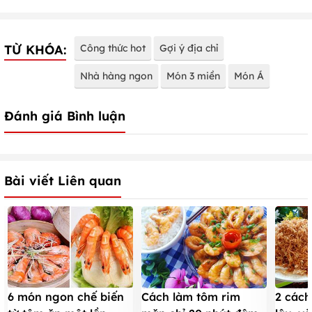
TỪ KHÓA:
Công thức hot
Gợi ý địa chỉ
Nhà hàng ngon
Món 3 miền
Món Á
Đánh giá Bình luận
Bài viết Liên quan
6 món ngon chế biến
Cách làm tôm rim
2 cách