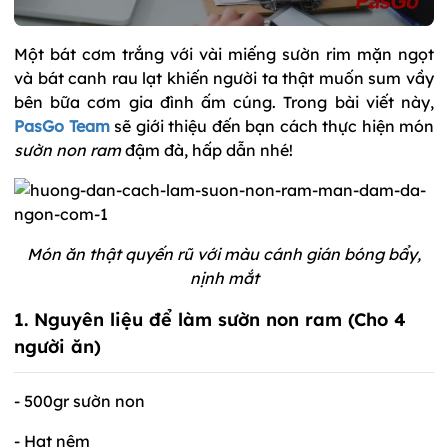
Một bát cơm trắng với vài miếng sườn rim mặn ngọt
và bát canh rau lạt khiến người ta thật muốn sum vầy
bên bữa cơm gia đình ấm cúng. Trong bài viết này,
PasGo Team
sẽ giới thiệu đến bạn cách thực hiện món
sườn non ram
đậm đà, hấp dẫn nhé!
Món ăn thật quyến rũ với màu cánh gián bóng bẩy,
nịnh mắt
1. Nguyên liệu để làm sườn non ram
(Cho 4
người ăn)
- 500gr sườn non
- Hạt nêm