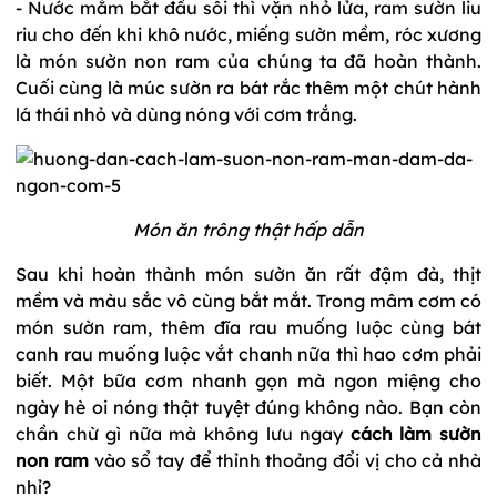
- Nước mắm bắt đầu sôi thì vặn nhỏ lửa, ram sườn liu
riu cho đến khi khô nước, miếng sườn mềm, róc xương
là món sườn non ram của chúng ta đã hoàn thành.
Cuối cùng là múc sườn ra bát rắc thêm một chút hành
lá thái nhỏ và dùng nóng với cơm trắng.
Món ăn trông thật hấp dẫn
Sau khi hoàn thành món sườn ăn rất đậm đà, thịt
mềm và màu sắc vô cùng bắt mắt. Trong mâm cơm có
món sườn ram, thêm đĩa rau muống luộc cùng bát
canh rau muống luộc vắt chanh nữa thì hao cơm phải
biết. Một bữa cơm nhanh gọn mà ngon miệng cho
ngày hè oi nóng thật tuyệt đúng không nào. Bạn còn
chần chừ gì nữa mà không lưu ngay
cách làm sườn
non ram
vào sổ tay để thỉnh thoảng đổi vị cho cả nhà
nhỉ?