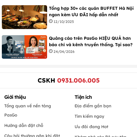
Tổng hợp 30+ các quán BUFFET Hà Nội
ngon kèm ƯU ĐÃI hấp dẫn nhất
12/10/2025
Quảng cáo trên PasGo HIỆU QUẢ hơn
báo chí và kênh truyền thống. Tại sao?
24/04/2026
CSKH
0931.006.005
Giới thiệu
Tiện ích
Tổng quan về nền tảng
Địa điểm gần bạn
PasGo
Tìm kiếm ngay
Hướng dẫn đặt chỗ
Ưu đãi đang Hot
Câu hỏi thường gặp khi đặt
Khám phá các Bộ sưu tập