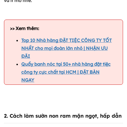
và ít mỡ nhé.
>> Xem thêm:
Top 10 Nhà hàng ĐẶT TIỆC CÔNG TY TỐT
NHẤT cho mọi đoàn lớn nhỏ | NHẬN ƯU
ĐÃI
Quẩy banh nóc tại 50+ nhà hàng đặt tiệc
công ty cực chất tại HCM | ĐẶT BÀN
NGAY
2. Cách làm sườn non ram mặn ngọt, hấp dẫn