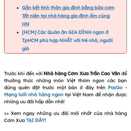
Gắn kết tình thân gia đình bằng bữa cơm
Tất niên tại nhà hàng gia đình ấm cúng
HN
[HCM] Các Quán ăn GIA ĐÌNH ngon ở
TpHCM phù hợp NHẤT với trẻ nhỏ, người
già
Trước khi đến với
Nhà hàng Cơm Xưa Trần Cao Vân
để
thưởng thức những món Việt thơm ngon các bạn
đừng quên đặt trước một bàn ở đây trên
PasGo -
Mạng lưới nhà hàng ngon
tại Việt Nam để nhận được
những ưu đãi hấp dẫn nhé!
>> Xem ngay những ưu đãi mới nhất của nhà hàng
Cơm Xưa
TẠI ĐÂY
!