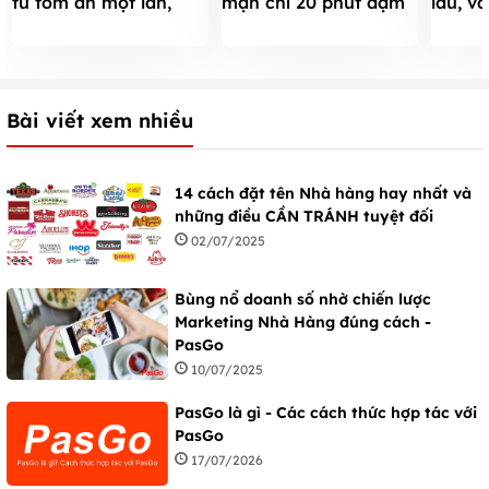
từ tôm ăn một lần,
mặn chỉ 20 phút đậm
lâu, v
vương vấn mãi
đà, đưa cơm
nức m
Bài viết xem nhiều
14 cách đặt tên Nhà hàng hay nhất và
những điều CẦN TRÁNH tuyệt đối
02/07/2025
Bùng nổ doanh số nhờ chiến lược
Marketing Nhà Hàng đúng cách -
PasGo
10/07/2025
PasGo là gì - Các cách thức hợp tác với
PasGo
17/07/2026