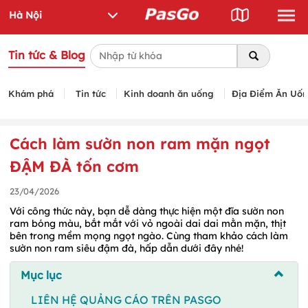
Tin tức & Blog
Khám phá
Tin tức
Kinh doanh ăn uống
Địa Điểm Ăn Uố
Cách làm sườn non ram mặn ngọt
ĐẬM ĐÀ tốn cơm
23/04/2026
Với công thức này, bạn dễ dàng thực hiện một đĩa sườn non
ram bóng màu, bắt mắt với vỏ ngoài dai dai mằn mặn, thịt
bên trong mềm mọng ngọt ngào. Cùng tham khảo cách làm
sườn non ram siêu đậm đà, hấp dẫn dưới đây nhé!
Mục lục
LIÊN HỆ QUẢNG CÁO TRÊN PASGO