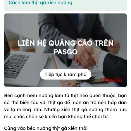
Cách làm thịt gà xiên nướng
LIÊN HỆ QUẢNG CÁO TRÊN
PASGO
Tiếp tục khám phá
Bên cạnh nem nướng làm từ thịt heo quen thuộc, bạn
có thể biến tấu với thịt gà để món ăn trở nên hấp dẫn
và lạ miệng hơn. Những xiên thịt gà nướng thơm nức
mũi chắc chắn sẽ khiến bạn không thể chối từ.
Cùng vào bếp nướng thịt gà xiên thôi!