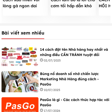
lòng gà ngon dai
cơm tối hấp dẫn khó
HỒI 
không nát cho Tết
tả
NHẬT 
ĐỔI B
ĐÔNG
Bài viết xem nhiều
14 cách đặt tên Nhà hàng hay nhất và
những điều CẦN TRÁNH tuyệt đối
02/07/2025
Bùng nổ doanh số nhờ chiến lược
Marketing Nhà Hàng đúng cách -
PasGo
10/07/2025
PasGo là gì - Các cách thức hợp tác với
PasGo
17/07/2026