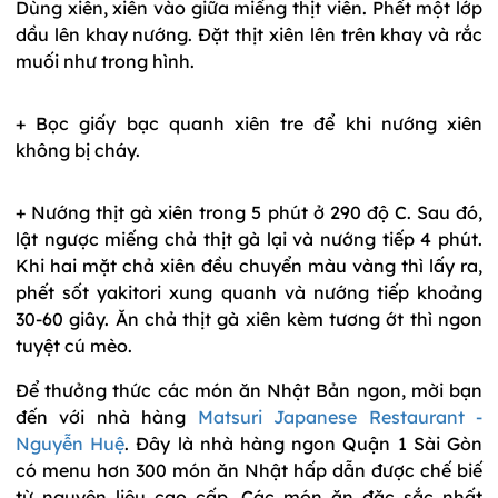
Dùng xiên, xiên vào giữa miếng thịt viên. Phết một lớp
dầu lên khay nướng. Đặt thịt xiên lên trên khay và rắc
muối như trong hình.
+ Bọc giấy bạc quanh xiên tre để khi nướng xiên
không bị cháy.
+ Nướng thịt gà xiên trong 5 phút ở 290 độ C. Sau đó,
lật ngược miếng chả thịt gà lại và nướng tiếp 4 phút.
Khi hai mặt chả xiên đều chuyển màu vàng thì lấy ra,
phết sốt yakitori xung quanh và nướng tiếp khoảng
30-60 giây. Ăn chả thịt gà xiên kèm tương ớt thì ngon
tuyệt cú mèo.
Để thưởng thức các món ăn Nhật Bản ngon, mời bạn
đến với nhà hàng
Matsuri Japanese Restaurant -
Nguyễn Huệ
. Đây là nhà hàng ngon Quận 1 Sài Gòn
có menu hơn 300 món ăn Nhật hấp dẫn được chế biế
từ nguyên liệu cao cấp. Các món ăn đặc sắc nhất