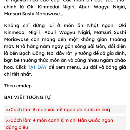
chính là Oki Kinmedai Nigiri, Aburi Wagyu Nigiri,
Matsuri Sushi Moriawase...
Không chỉ dừng lại ở món ăn Nhật ngon, Oki
Kinmedai Nigiri, Aburi Wagyu Nigiri, Matsuri Sushi
Moriawase còn mang đến một không gian thoáng
mát. Nhà hàng nằm ngay gần sông Sài Gòn, đối diện
là bến Bạch Đằng. Nơi đây rất lý tưởng để cả gia đình,
bạn bè thưởng thức món ăn và cùng nhau ngắm pháo
hoa. Click
TẠI ĐÂY
để xem menu, ưu đãi và bảng giá
chi tiết nhất.
Theo emdep
BÀI VIẾT TƯƠNG TỰ:
>>
Cách làm 3 món xôi mít ngon ứa nước miếng
>>
Cách làm 4 món canh kim chi Hàn Quốc ngon
đúng điệu