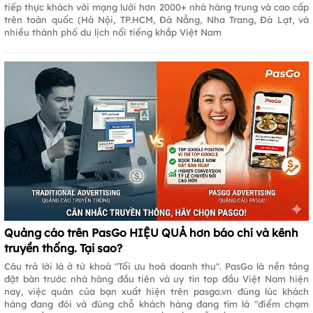
tiếp thực khách với mạng lưới hơn 2000+ nhà hàng trung và cao cấp
trên toàn quốc (Hà Nội, TP.HCM, Đà Nẵng, Nha Trang, Đà Lạt, và
nhiều thành phố du lịch nổi tiếng khắp Việt Nam
Quảng cáo trên PasGo HIỆU QUẢ hơn báo chí và kênh
truyền thống. Tại sao?
Câu trả lời là ở từ khoá "Tối ưu hoá doanh thu". PasGo là nền tảng
đặt bàn trước nhà hàng đầu tiên và uy tín top đầu Việt Nam hiện
nay, việc quán của bạn xuất hiện trên pasgo.vn đúng lúc khách
hàng đang đói và đúng chỗ khách hàng đang tìm là "điểm chạm