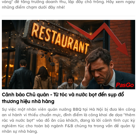
vàng" để tăng trưởng doanh thu, lấp đầy chỗ trống. Hãy xem ngay
những điểm chạm dưới đây nhé!
Cảnh báo Chủ quán - Từ tóc và nước bọt đến sụp đổ
thương hiệu nhà hàng
Sự việc một nhân viên quán nướng BBQ tại Hà Nội bị đưa lên công
an vì hành vi thiếu chuẩn mực, đỉnh điểm là công khai đe dọa "thêm
rác và nước bọt" vào đồ ăn của khách, đang là lời cảnh tỉnh cực kỳ
nghiêm túc cho toàn bộ ngành F&B chúng ta trong vấn đề quản lý
nhân sự nhà hàng.