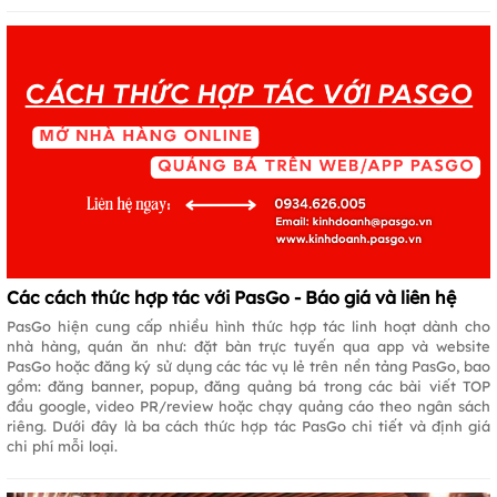
Các cách thức hợp tác với PasGo - Báo giá và liên hệ
PasGo hiện cung cấp nhiều hình thức hợp tác linh hoạt dành cho
nhà hàng, quán ăn như: đặt bàn trực tuyến qua app và website
PasGo hoặc đăng ký sử dụng các tác vụ lẻ trên nền tảng PasGo, bao
gồm: đăng banner, popup, đăng quảng bá trong các bài viết TOP
đầu google, video PR/review hoặc chạy quảng cáo theo ngân sách
riêng. Dưới đây là ba cách thức hợp tác PasGo chi tiết và định giá
chi phí mỗi loại.