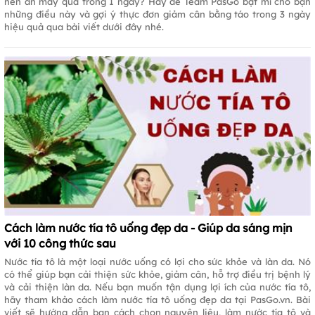
nên ăn mấy quả trong 1 ngày? Hãy để Team PasGo bật mí cho bạn
những điều này và gợi ý thực đơn giảm cân bằng táo trong 3 ngày
hiệu quả qua bài viết dưới đây nhé.
Cách làm nước tía tô uống đẹp da - Giúp da sáng mịn
với 10 công thức sau
Nước tía tô là một loại nước uống có lợi cho sức khỏe và làn da. Nó
có thể giúp bạn cải thiện sức khỏe, giảm cân, hỗ trợ điều trị bệnh lý
và cải thiện làn da. Nếu bạn muốn tận dụng lợi ích của nước tía tô,
hãy tham khảo cách làm nước tía tô uống đẹp da tại PasGo.vn. Bài
viết sẽ hướng dẫn bạn cách chọn nguyên liệu, làm nước tía tô và