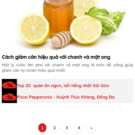
Cách giảm cân hiệu quả với chanh và mật ong
Một ly nước ấm pha với chanh và mật ong là món đồ uống giúp
giảm cân tự nhiên hiệu quả nhất.
Top 20 quán ăn ngon, nổi tiếng nhất Sài Gòn
Pizza Pepperonis - Huỳnh Thúc Kháng, Đống Đa
1
2
3
4
»