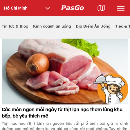
Tin tức & Blog
Kinh doanh ăn uống
Địa Điểm Ăn Uống
Tiệc & 
Các món ngon mỗi ngày từ thịt lợn nạc thơm lừng khu
bếp, bé yêu thích mê
Thịt nạc heo (thịt lợn) là nguyên liệu rất phổ biến bởi giá trị dinh
dưỡng cao mà nó đem lại và giá cả cũng rất phải chăng. Tuy nhiên,