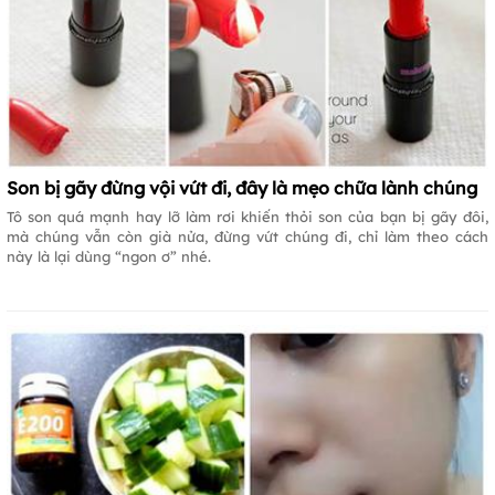
Son bị gãy đừng vội vứt đi, đây là mẹo chữa lành chúng
Tô son quá mạnh hay lỡ làm rơi khiến thỏi son của bạn bị gãy đôi,
mà chúng vẫn còn già nửa, đừng vứt chúng đi, chỉ làm theo cách
này là lại dùng “ngon ơ” nhé.