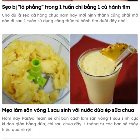
Sẹo bị “là phẳng” trong 1 tuần chỉ bằng 1 củ hành tím
Cho dù là sẹo đã hàng chục năm hay mới hình thành cũng phải mờ
dần đi sau 1 tuần sử dụng công thức từ hành tím dưới đây nhé!
Mẹo làm săn vòng 1 sau sinh với nước dứa ép sữa chua
Hôm nay PasGo Team sẽ chỉ bạn cách làm săn vòng 1 sau sinh cực
kì đơn giản bằng dứa, chỉ sau chưa đầy 1 tháng tự các bạn sẽ thấy
hiệu quả rõ rệt.