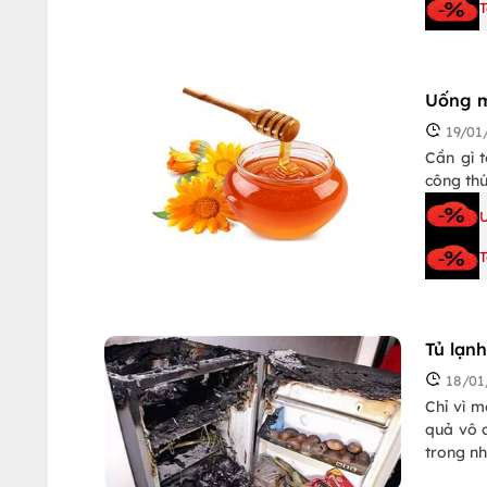
Uống m
19/01
Cần gì 
công thứ
Tủ lạn
18/01
Chỉ vì m
quả vô c
trong n