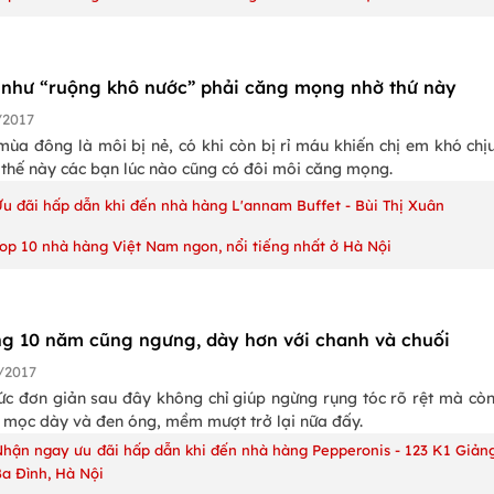
 như “ruộng khô nước” phải căng mọng nhờ thứ này
/2017
ùa đông là môi bị nẻ, có khi còn bị rỉ máu khiến chị em khó chịu
 thế này các bạn lúc nào cũng có đôi môi căng mọng.
Ưu đãi hấp dẫn khi đến nhà hàng L'annam Buffet - Bùi Thị Xuân
Top 10 nhà hàng Việt Nam ngon, nổi tiếng nhất ở Hà Nội
ng 10 năm cũng ngưng, dày hơn với chanh và chuối
/2017
ức đơn giản sau đây không chỉ giúp ngừng rụng tóc rõ rệt mà còn
c mọc dày và đen óng, mềm mượt trở lại nữa đấy.
Nhận ngay ưu đãi hấp dẫn khi đến nhà hàng Pepperonis - 123 K1 Giảng
Ba Đình, Hà Nội