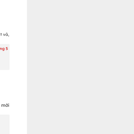
t vả,
ng 5
u mới