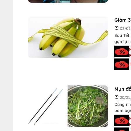
Giảm 3
02/02
Sau Tết
gọn tự t
R
Mụn đầ
20/01
Dùng nh
bám bạn 
H