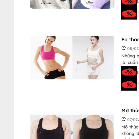
Ư
T
Eo tho
08/02
Những bà
lôi cuốn
Ư
T
Mỡ thừ
07/02
Mỡ thừa
không d