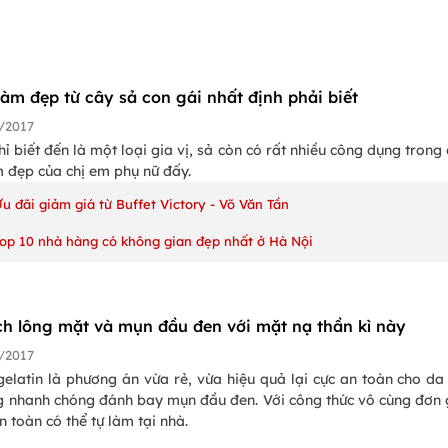
làm đẹp từ cây sả con gái nhất định phải biết
/2017
ỉ biết đến là một loại gia vị, sả còn có rất nhiều công dụng trong
m đẹp của chị em phụ nữ đấy.
u đãi giảm giá từ Buffet Victory - Võ Văn Tần
Top 10 nhà hàng có không gian đẹp nhất ở Hà Nội
ch lông mặt và mụn đầu đen với mặt nạ thần kì này
/2017
elatin là phương án vừa rẻ, vừa hiệu quả lại cực an toàn cho da
g nhanh chóng đánh bay mụn đầu đen. Với công thức vô cùng đơn 
 toàn có thể tự làm tại nhà.