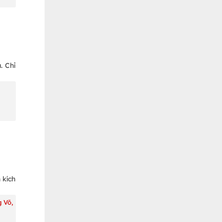
. Chỉ
 kích
 Võ,