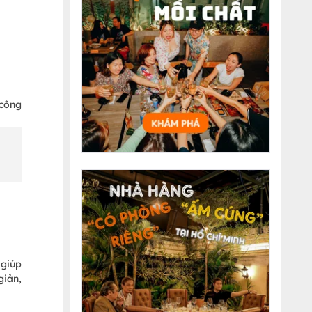
 công
 giúp
giản,