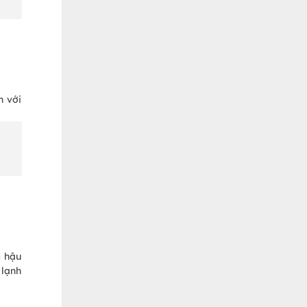
n với
g hậu
 lạnh