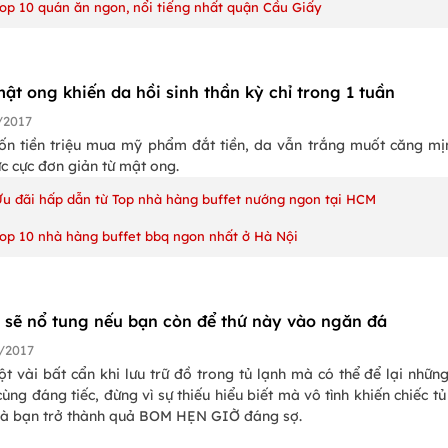
Top 10 quán ăn ngon, nổi tiếng nhất quận Cầu Giấy
ật ong khiến da hồi sinh thần kỳ chỉ trong 1 tuần
/2017
tốn tiền triệu mua mỹ phẩm đắt tiền, da vẫn trắng muốt căng mị
c cực đơn giản từ mật ong.
Ưu đãi hấp dẫn từ Top nhà hàng buffet nướng ngon tại HCM
Top 10 nhà hàng buffet bbq ngon nhất ở Hà Nội
h sẽ nổ tung nếu bạn còn để thứ này vào ngăn đá
/2017
ột vài bất cẩn khi lưu trữ đồ trong tủ lạnh mà có thể để lại nhữn
ùng đáng tiếc, đừng vì sự thiếu hiểu biết mà vô tình khiến chiếc tủ
hà bạn trở thành quả BOM HẸN GIỜ đáng sợ.