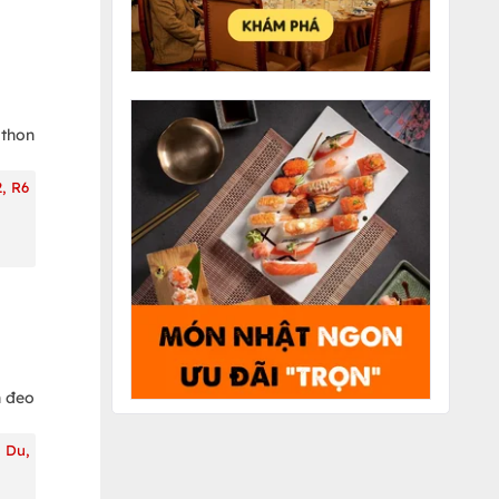
 thon
, R6
n đeo
 Du,