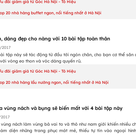
u đãi giảm giá từ Góc Hà Nội - Tô Hiệu
op 20 nhà hàng buffet ngon, nổi tiếng nhất ở Hà Nội
n, dáng đẹp cho nàng với 10 bài tập toàn thân
/2017
i tập này sẽ tác động từ đầu tới ngón chân, cho bạn cơ thể săn 
 với vòng eo thon và vóc dáng quyến rũ.
u đãi giảm giá từ Góc Hà Nội - Tô Hiệu
op 20 nhà hàng lẩu nướng ngon, nổi tiếng nhất ở Hà Nội
a vùng nách và bụng sẽ biến mất với 4 bài tập này
/2017
 vùng nách làm vùng bả vai to và thô như nam giới khiến nhiều c
ám diện những trang phục mát mẻ, thiếu tự tin vào ngoại hìn