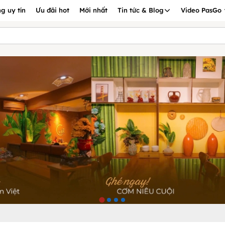
g uy tín
Ưu đãi hot
Mới nhất
Tin tức & Blog
Video PasGo