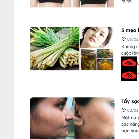
mình.
3 mẹo 
06/02
Không ch
cuộc là
Ư
Tẩy sạ
02/02
Mặt nạ g
các nàn
bạn hoàn