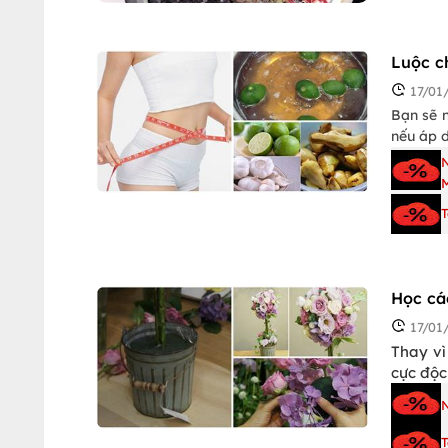
Luộc c
17/01
Bạn sẽ 
nếu áp d
Học cá
17/01
Thay vì
cực độc