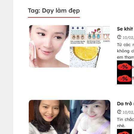
Tag: Dạy làm đẹp
Se khí
10/02
Từ các 
không c
em tham
T
Da trở
10/02
Tin chắ
nhé.