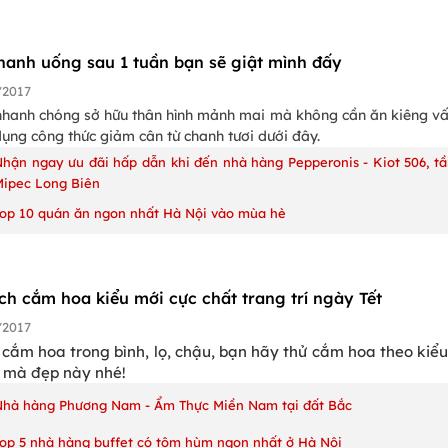
hanh uống sau 1 tuần bạn sẽ giật mình đấy
/2017
nhanh chóng sở hữu thân hình mảnh mai mà không cần ăn kiêng vấ
ụng công thức giảm cân từ chanh tươi dưới đây.
Nhận ngay ưu đãi hấp dẫn khi đến nhà hàng Pepperonis - Kiot 506, tầ
Mipec Long Biên
Top 10 quán ăn ngon nhất Hà Nội vào mùa hè
ch cắm hoa kiểu mới cực chất trang trí ngày Tết
/2017
 cắm hoa trong bình, lọ, chậu, bạn hãy thử cắm hoa theo kiể
 mà đẹp này nhé!
Nhà hàng Phương Nam - Ẩm Thực Miền Nam tại đất Bắc
Top 5 nhà hàng buffet có tôm hùm ngon nhất ở Hà Nội