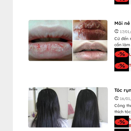
Môi nẻ
17/01
Cứ đến m
cần làm
Tóc rụ
16/01
Công th
thích tó