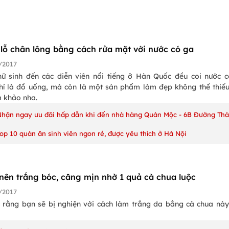
t lỗ chân lông bằng cách rửa mặt với nước có ga
/2017
nữ sinh đến các diễn viên nổi tiếng ở Hàn Quốc đều coi nước 
hỉ là đồ uống, mà còn là một sản phẩm làm đẹp không thể thiếu
 khảo nha.
Nhận ngay ưu đãi hấp dẫn khi đến nhà hàng Quán Mộc - 6B Đường Th
op 10 quán ăn sinh viên ngon rẻ, được yêu thích ở Hà Nội
 nên trắng bóc, căng mịn nhờ 1 quả cà chua luộc
/2017
c rằng bạn sẽ bị nghiện với cách làm trắng da bằng cà chua nà