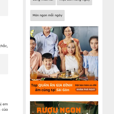
Món ngon mỗi ngày
chắc,
hị em
h của