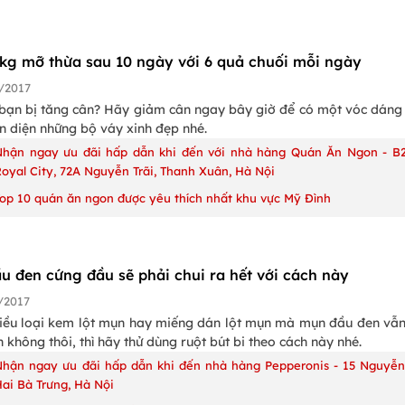
kg mỡ thừa sau 10 ngày với 6 quả chuối mỗi ngày
/2017
 bạn bị tăng cân? Hãy giảm cân ngay bây giờ để có một vóc dáng
in diện những bộ váy xinh đẹp nhé.
Nhận ngay ưu đãi hấp dẫn khi đến với nhà hàng Quán Ăn Ngon - B2
oyal City, 72A Nguyễn Trãi, Thanh Xuân, Hà Nội
Top 10 quán ăn ngon được yêu thích nhất khu vực Mỹ Đình
u đen cứng đầu sẽ phải chui ra hết với cách này
/2017
iều loại kem lột mụn hay miếng dán lột mụn mà mụn đầu đen vẫ
không thôi, thì hãy thử dùng ruột bút bi theo cách này nhé.
Nhận ngay ưu đãi hấp dẫn khi đến nhà hàng Pepperonis - 15 Nguyễn
ai Bà Trưng, Hà Nội