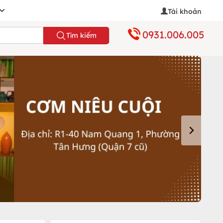
Tài khoản
0931.006.005
Tìm kiếm