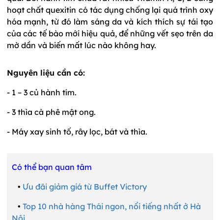
hoạt chất quexitin có tác dụng chống lại quá trình oxy
hóa mạnh, từ đó làm sáng da và kích thích sự tái tạo
của các tế bào mới hiệu quả, để những vết sẹo trên da
mờ dần và biến mất lúc nào không hay.
Nguyên liệu cần có:
- 1 – 3 củ hành tím.
- 3 thìa cà phê mật ong.
- Máy xay sinh tố, rây lọc, bát và thìa.
Có thể bạn quan tâm
•
Ưu đãi giảm giá từ Buffet Victory
•
Top 10 nhà hàng Thái ngon, nổi tiếng nhất ở Hà
Nội