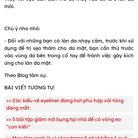
mới.
Chú ý nho nhỏ:
- Đối với những bạn có làn da nhạy cảm, trước khi sử
dụng để trị sẹo thâm cho da mặt, bạn cần thử trước
vào vùng da bên trong cổ tay để tránh việc gây kích
ứng cho làn da mặt.
Theo Blog tâm sự.
BÀI VIẾT TƯƠNG TỰ:
>>
Các kiểu vẽ eyeliner đang hot phù hợp với từng
dáng mắt
>>
5 bài tập giảm mỡ bụng tại nhà để có vòng eo
"con kiến"
>>
Mẹo làm sạch lò vi sóng trong 5 phút bằng 1 quả