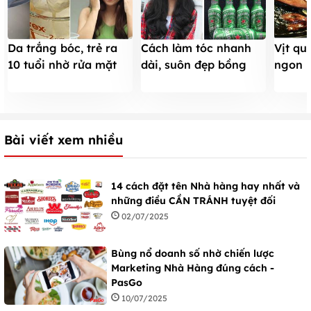
Da trắng bóc, trẻ ra
Cách làm tóc nhanh
Vịt qu
10 tuổi nhờ rửa mặt
dài, suôn đẹp bồng
ngon n
bằng nước gạo
bềnh từ bia
chưa đ
Bài viết xem nhiều
14 cách đặt tên Nhà hàng hay nhất và
những điều CẦN TRÁNH tuyệt đối
02/07/2025
Bùng nổ doanh số nhờ chiến lược
Marketing Nhà Hàng đúng cách -
PasGo
10/07/2025