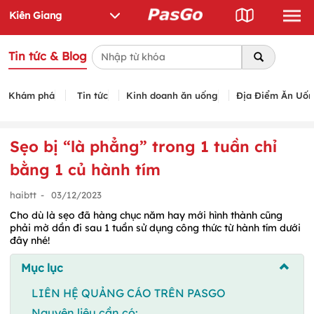
Tin tức & Blog
Khám phá
Tin tức
Kinh doanh ăn uống
Địa Điểm Ăn Uố
Sẹo bị “là phẳng” trong 1 tuần chỉ
bằng 1 củ hành tím
haibtt
-
03/12/2023
Cho dù là sẹo đã hàng chục năm hay mới hình thành cũng
phải mờ dần đi sau 1 tuần sử dụng công thức từ hành tím dưới
đây nhé!
Mục lục
LIÊN HỆ QUẢNG CÁO TRÊN PASGO
Nguyên liệu cần có: