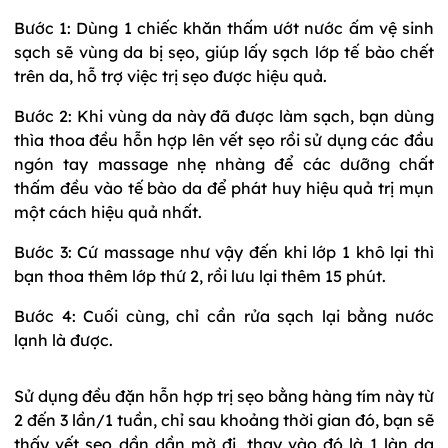
Bước 1: Dùng 1 chiếc khăn thấm ướt nước ấm vệ sinh
sạch sẽ vùng da bị sẹo, giúp lấy sạch lớp tế bào chết
trên da, hỗ trợ việc trị sẹo được hiệu quả.
Bước 2: Khi vùng da này đã được làm sạch, bạn dùng
thìa thoa đều hỗn hợp lên vết sẹo rồi sử dụng các đầu
ngón tay massage nhẹ nhàng để các dưỡng chất
thấm đều vào tế bào da để phát huy hiệu quả trị mụn
một cách hiệu quả nhất.
Bước 3: Cứ massage như vậy đến khi lớp 1 khô lại thì
bạn thoa thêm lớp thứ 2, rồi lưu lại thêm 15 phút.
Bước 4: Cuối cùng, chỉ cần rửa sạch lại bằng nước
lạnh là được.
Sử dụng đều đặn hỗn hợp trị sẹo bằng hàng tím này từ
2 đến 3 lần/1 tuần, chỉ sau khoảng thời gian đó, bạn sẽ
thấy vết sẹo dần dần mờ đi, thay vào đó là 1 làn da