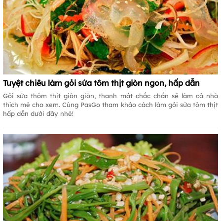
Tuyệt chiêu làm gỏi sứa tôm thịt giòn ngon, hấp dẫn
Gỏi sứa thôm thịt giòn giòn, thanh mát chắc chắn sẽ làm cả nhà
thích mê cho xem. Cùng PasGo tham khảo cách làm gỏi sứa tôm thịt
hấp dẫn dưới đây nhé!