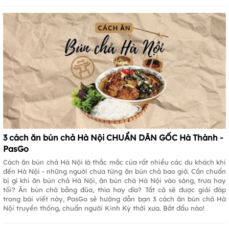
3 cách ăn bún chả Hà Nội CHUẨN DÂN GỐC Hà Thành -
PasGo
Cách ăn bún chả Hà Nội là thắc mắc của rất nhiều các du khách khi
đến Hà Nội - những nguời chưa từng ăn bún chả bao giờ. Cần chuẩn
bị gì khi ăn bún chả Hà Nội, ăn bún chả Hà Nội vào sáng, trưa hay
tối? Ăn bún chả bằng đũa, thìa hay dĩa? Tất cả sẽ được giải đáp
trong bài viết này, PasGo sẽ hướng dẫn bạn 3 cách ăn bún chả Hà
Nội truyền thống, chuẩn người Kinh Kỳ thời xưa. Bắt đầu nào!