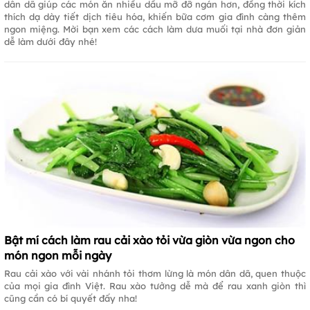
dân dã giúp các món ăn nhiều dầu mỡ đỡ ngán hơn, đồng thời kích
thích dạ dày tiết dịch tiêu hóa, khiến bữa cơm gia đình càng thêm
ngon miệng. Mời bạn xem các cách làm dưa muối tại nhà đơn giản
dễ làm dưới đây nhé!
Bật mí cách làm rau cải xào tỏi vừa giòn vừa ngon cho
món ngon mỗi ngày
Rau cải xào với vài nhánh tỏi thơm lừng là món dân dã, quen thuộc
của mọi gia đình Việt. Rau xào tưởng dễ mà để rau xanh giòn thì
cũng cần có bí quyết đấy nha!