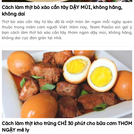
Cách làm thịt bò xào cần tây DẬY MÙI, không hăng,
không dai
Thịt bò xào cần tây từ lâu đã là một món ăn ngon mỗi ngày quen
thuộc trong mâm cơm người Việt. Hôm nay, Team PasGo xin gợi ý
bạn cách làm thịt bò xào cần tây thơm ngon dậy mùi, không hăng,
không dai cực đơn giản tại nhà.
Cách làm thịt kho trứng CHỈ 30 phút cho bữa cơm THƠM
NGẬY mê ly