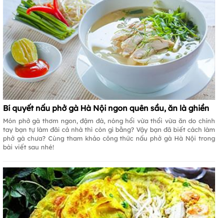
Bí quyết nấu phở gà Hà Nội ngon quên sầu, ăn là ghiền
Món phở gà thơm ngon, đậm đà, nóng hổi vừa thổi vừa ăn do chính
tay bạn tự làm đãi cả nhà thì còn gì bằng? Vậy bạn đã biết cách làm
phở gà chưa? Cùng tham khảo công thức nấu phở gà Hà Nội trong
bài viết sau nhé!