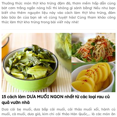
Thưởng thức món thịt kho trứng đậm đà, thơm mềm hấp dẫn cùng
bát cơm trắng ngần nóng hổi thì không gì sánh bằng! Nếu như bạn
biết cho thêm nguyên liệu này vào cách làm thịt kho trứng, đảm
bảo bữa ăn của bạn sẽ vô cùng tuyệt hảo! Cùng tham khảo công
thức làm thịt kho trứng trong bài viết này nhé!
15 cách làm DƯA MUỐI NGON nhất từ các loại rau củ
quả vườn nhà
Dưa cải bẹ muối, dưa bắp cải muối, cải thảo muối xổi, hành củ
muối, cà muối, dưa giá, kim chi cải thảo Hàn Quốc,... là các món ăn