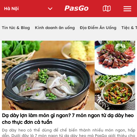
Tin tức & Blog
Kinh doanh ăn uống
Địa Điểm Ăn Uống
Tiệc & 
Dạ dày lợn làm món gì ngon? 7 món ngon từ dạ dày heo
cho thực đơn cả tuần
Dạ dày heo có thể dùng để chế biến thành nhiều món ngon, hấp
dẫn. Dưới đây là 7 món ngon từ dạ dày heo mà PasGo giới thiệu cho