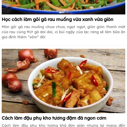
Học cách làm gỏi gà rau muống vừa xanh vừa giòn
Món gỏi gà rau muống chua chua, ngọt ngọt, giòn giòn thanh mát
của rau cùng thịt gà dai dai, vị bùi ngậy của lạc rang sẽ làm bữa ăn
gia đình thêm “xôm” đó!
Cách làm đậu phụ kho tương đậm đà ngon cơm
Cách làm đậu phụ kho tương khá đơn giản nhưng lại mang đến