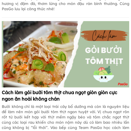
hương vị đậm đà, thơm lừng cho món đậu rán bình thường. Cùng
PasGo lưu lại công thức nhé!
Cách làm gỏi bưởi tôm thịt chua ngọt giòn giòn cực
ngon ăn hoài không chán
Bưởi không chỉ là một loại trái cây bổ dưỡng mà còn là nguyên liệu
để làm nên món gỏi bưởi tôm thịt ngon tuyệt vời. Vị chua ngọt rôn
rốt từ bưởi kết hợp với thịt mềm ngậy béo và tôm chắc ngọt thịt
cùng các loại rau khiến cho món nộm này dù có làm bao nhiêu lần
cũng không bị “lỗi thời”. Vào bếp cùng Team PasGo học cách làm