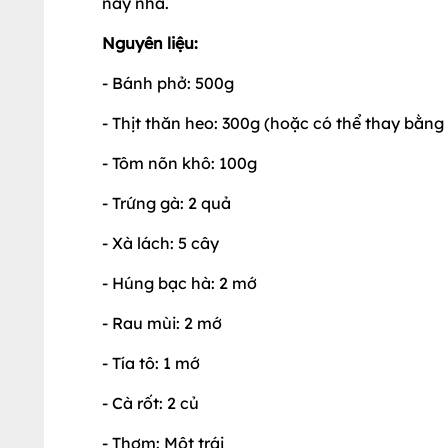
này nha.
Nguyên liệu:
- Bánh phở: 500g
- Thịt thăn heo: 300g (hoặc có thể thay bằng 
- Tôm nõn khô: 100g
- Trứng gà: 2 quả
- Xà lách: 5 cây
- Húng bạc hà: 2 mớ
- Rau mùi: 2 mớ
- Tía tô: 1 mớ
- Cà rốt: 2 củ
- Thơm: Một trái