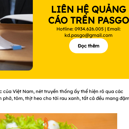
LIÊN HỆ QUẢNG
CÁO TRÊN PASG
Hotline: 0934.626.005 | Email:
kd.pasgo@gmail.com
Đọc thêm
ủa Việt Nam, nét truyền thống ấy thể hiện rõ qua các
 phở, tôm, thịt heo cho tới rau xanh, tất cả đều mang đậm