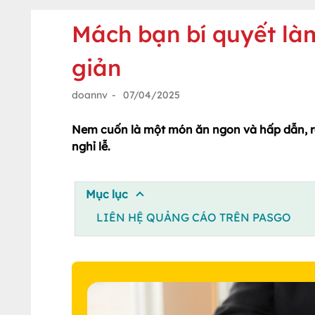
Mách bạn bí quyết l
giản
doannv
-
07/04/2025
Nem cuốn là một món ăn ngon và hấp dẫn, r
nghỉ lễ.
Mục lục
LIÊN HỆ QUẢNG CÁO TRÊN PASGO