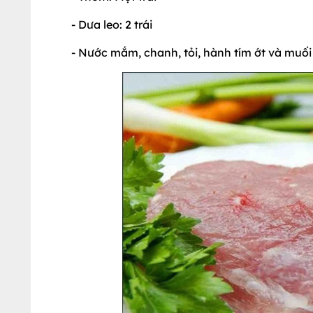
- Dưa leo: 2 trái
- Nước mắm, chanh, tỏi, hành tím ớt và muối