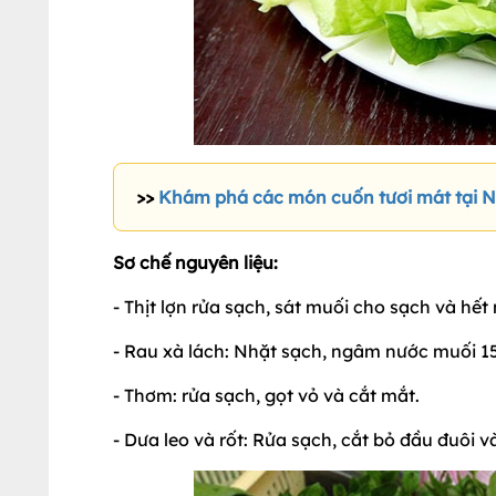
>>
Khám phá các món cuốn tươi mát tại 
Sơ chế nguyên liệu:
- Thịt lợn rửa sạch, sát muối cho sạch và hết
- Rau xà lách: Nhặt sạch, ngâm nước muối 15
- Thơm: rửa sạch, gọt vỏ và cắt mắt.
- Dưa leo và rốt: Rửa sạch, cắt bỏ đầu đuôi v