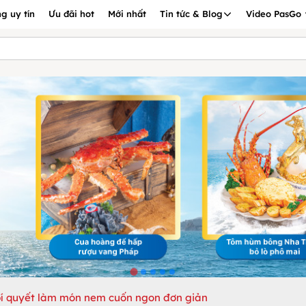
g uy tín
Ưu đãi hot
Mới nhất
Tin tức & Blog
Video PasGo
í quyết làm món nem cuốn ngon đơn giản