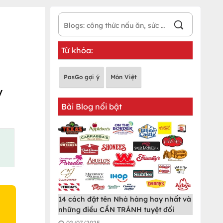
Từ khóa:
PasGo gợi ý
Món Việt
y
Bài Blog nổi bật
14 cách đặt tên Nhà hàng hay nhất và
những điều CẦN TRÁNH tuyệt đối
02/07/2025