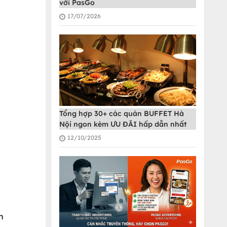
với PasGo
17/07/2026
Tổng hợp 30+ các quán BUFFET Hà
Nội ngon kèm ƯU ĐÃI hấp dẫn nhất
12/10/2025
n