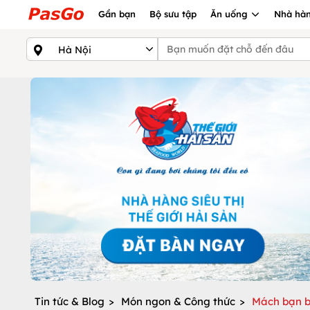
Gần bạn
Bộ sưu tập
Ăn uống
Nhà hàn
Tin tức & Blog
>
Món ngon & Công thức
>
Mách bạn b