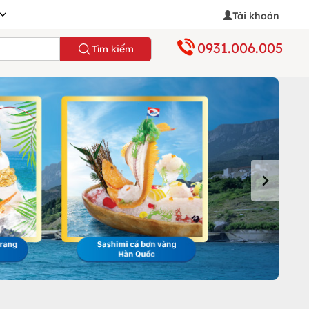
Tài khoản
0931.006.005
Tìm kiếm