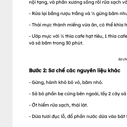
nội tạng, và phần xương sống rồi rửa sạch vớ
- Rửa lại bằng rượu trắng và ½ gừng băm nhuy
- Thái mực thành miếng vừa ăn, có thể khía
- Ướp mực với ½ thìa cafe hạt tiêu, 1 thìa caf
và sả băm trong 30 phút.
Sơ ch
Bước 2: Sơ chế các nguyên liệu khác
- Gừng, hành khô bỏ vỏ, băm nhỏ.
- Sả bỏ phần bẹ cứng bên ngoài, lấy 2 cây sả
- Ớt hiểm rửa sạch, thái lát.
- Dừa tươi đục lỗ, đổ phần nước dừa vào bát t