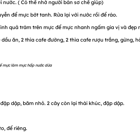
i nước. ( Có thể nhờ người bán sơ chế giúp)
ễn để mực bớt tanh. Rửa lại với nước rồi để ráo.
 hình quả trám trên mực để mực nhanh ngấm gia vị và đẹp 
e dầu ăn, 2 thìa cafe đường, 2 thìa cafe rượu trắng, gừng, 
ế mực làm mực hấp nước dừa
 đập dập, băm nhỏ. 2 cây còn lại thái khúc, đập dập.
o, để riêng.