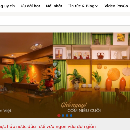
g uy tín
Ưu đãi hot
Mới nhất
Tin tức & Blog
Video PasGo
ực hấp nước dừa tươi vừa ngon vừa đơn giản