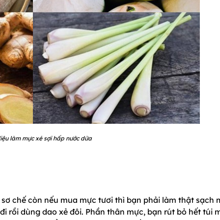
iệu làm mực xé sợi hấp nước dừa
sơ chế còn nếu mua mực tươi thì bạn phải làm thật sạch 
i rồi dùng dao xẻ đôi. Phần thân mực, bạn rút bỏ hết túi 