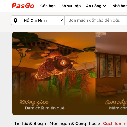
Gần bạn
Bộ sưu tập
Ăn uống
Nhà hàn
Tin tức & Blog
>
Món ngon & Công thức
>
Cách làm m