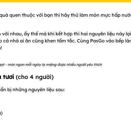
uá quen thuộc với bạn thì hãy thử làm món mực hấp nướ
i nhau, ấy thế mà khi kết hợp thì hai nguyên liệu này lại
o cả nhà ai ăn cũng khen tấm tắc. Cùng PasGo vào bếp l
!
t - món ngon mỗi ngày lạ miệng được nhiều người yêu thích
 tươi
(cho 4 người)
n bị những nguyên liệu sau:
a)