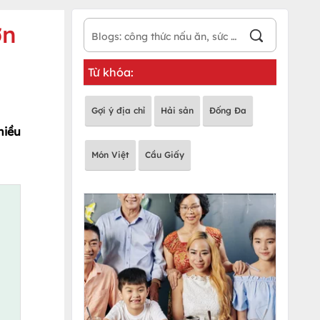
ơn
Từ khóa:
Gợi ý địa chỉ
Hải sản
Đống Đa
hiều
Món Việt
Cầu Giấy