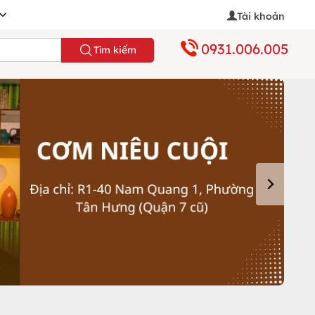
Tài khoản
0931.006.005
Tìm kiếm