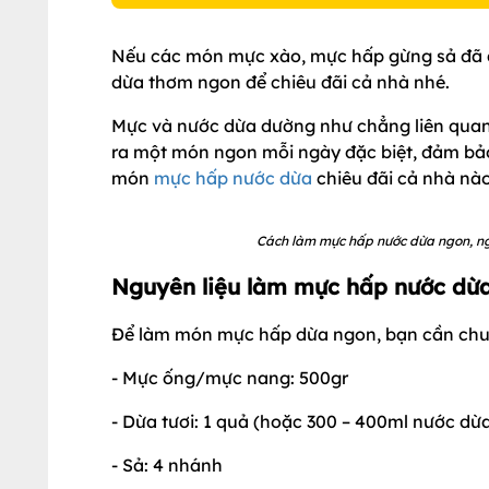
Nếu các món mực xào, mực hấp gừng sả đã q
dừa thơm ngon để chiêu đãi cả nhà nhé.
Mực và nước dừa dường như chẳng liên quan vớ
ra một món ngon mỗi ngày đặc biệt, đảm bả
món
mực hấp nước dừa
chiêu đãi cả nhà nào
Cách làm mực hấp nước dừa ngon, ngọ
Nguyên liệu làm mực hấp nước dừa
Để làm món mực hấp dừa ngon, bạn cần chuẩ
- Mực ống/mực nang: 500gr
- Dừa tươi: 1 quả (hoặc 300 – 400ml nước dừ
- Sả: 4 nhánh