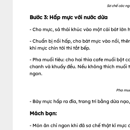
Sơ chế các ng
Bước 3: Hấp mực với nước dừa
- Cho mực, sả thái khúc vào một cái bát lớn
- Chuẩn bị nồi hấp, cho bát mực vào nồi, thêm
khi mực chín tới thì tắt bếp.
- Pha muối tiêu: cho hai thìa cafe muối bột ca
chanh và khuấy đều. Nếu không thích muối t
ngon.
Pha muố
- Bày mực hấp ra đĩa, trang trí bằng dừa nạo
Mách bạn:
- Món ăn chỉ ngon khi đã sơ chế thật kĩ mực