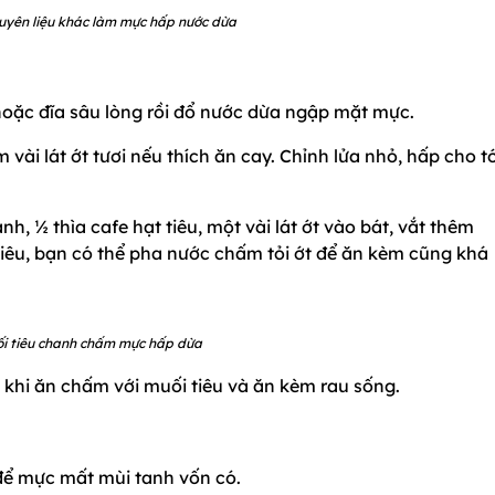
uyên liệu khác làm mực hấp nước dừa
 hoặc đĩa sâu lòng rồi đổ nước dừa ngập mặt mực.
 vài lát ớt tươi nếu thích ăn cay. Chỉnh lửa nhỏ, hấp cho tớ
nh, ½ thìa cafe hạt tiêu, một vài lát ớt vào bát, vắt thêm
iêu, bạn có thể pha nước chấm tỏi ớt để ăn kèm cũng khá
i tiêu chanh chấm mực hấp dừa
, khi ăn chấm với muối tiêu và ăn kèm rau sống.
 để mực mất mùi tanh vốn có.