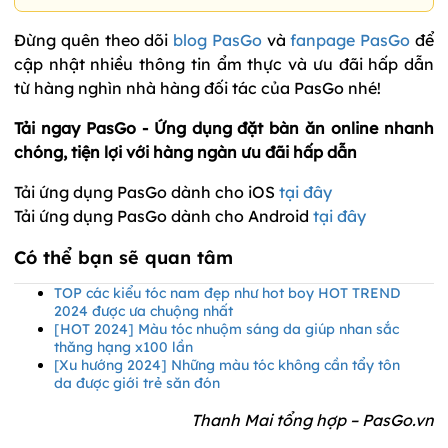
Đừng quên theo dõi
blog PasGo
và
fanpage PasGo
để
cập nhật nhiều thông tin ẩm thực và ưu đãi hấp dẫn
từ hàng nghìn nhà hàng đối tác của PasGo nhé!
Tải ngay PasGo - Ứng dụng đặt bàn ăn online nhanh
chóng, tiện lợi với hàng ngàn ưu đãi hấp dẫn
Tải ứng dụng PasGo dành cho iOS
tại đây
Tải ứng dụng PasGo dành cho Android
tại đây
Có thể bạn sẽ quan tâm
TOP các kiểu tóc nam đẹp như hot boy HOT TREND
2024 được ưa chuộng nhất
[HOT 2024] Màu tóc nhuộm sáng da giúp nhan sắc
thăng hạng x100 lần
[Xu hướng 2024] Những màu tóc không cần tẩy tôn
da được giới trẻ săn đón
Thanh Mai tổng hợp – PasGo.vn