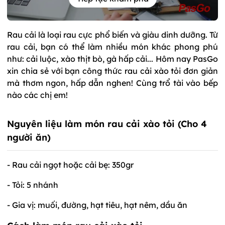
Rau cải là loại rau cực phổ biến và giàu dinh dưỡng. Từ
rau cải, bạn có thể làm nhiều món khác phong phú
như: cải luộc, xào thịt bò, gà hấp cải... Hôm nay PasGo
xin chia sẻ với bạn công thức rau cải xào tỏi đơn giản
mà thơm ngon, hấp dẫn nghen! Cùng trổ tài vào bếp
nào các chị em!
Nguyên liệu làm món rau cải xào tỏi
(Cho 4
người ăn)
- Rau cải ngọt hoặc cải bẹ: 350gr
- Tỏi: 5 nhánh
- Gia vị: muối, đường, hạt tiêu, hạt nêm, dầu ăn