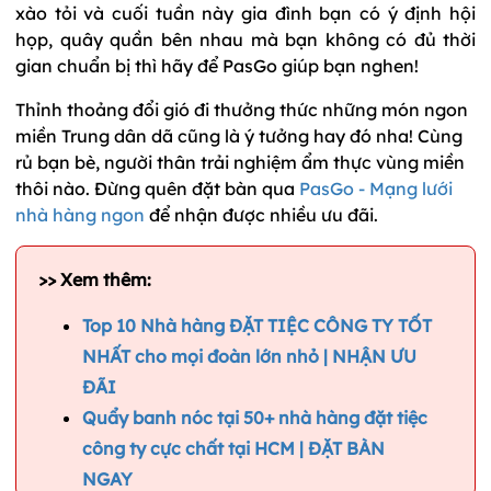
xào tỏi và cuối tuần này gia đình bạn có ý định hội
họp, quây quần bên nhau mà bạn không có đủ thời
gian chuẩn bị thì hãy để PasGo giúp bạn nghen!
Thỉnh thoảng đổi gió đi thưởng thức những món ngon
miền Trung dân dã cũng là ý tưởng hay đó nha! Cùng
rủ bạn bè, người thân trải nghiệm ẩm thực vùng miền
thôi nào. Đừng quên đặt bàn qua
PasGo - Mạng lưới
nhà hàng ngon
để nhận được nhiều ưu đãi.
>> Xem thêm:
Top 10 Nhà hàng ĐẶT TIỆC CÔNG TY TỐT
NHẤT cho mọi đoàn lớn nhỏ | NHẬN ƯU
ĐÃI
Quẩy banh nóc tại 50+ nhà hàng đặt tiệc
công ty cực chất tại HCM | ĐẶT BÀN
NGAY