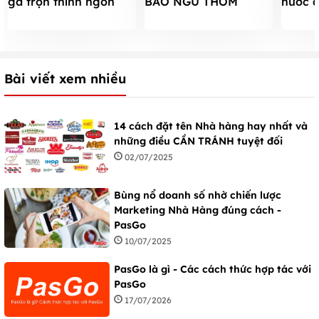
gà trộn thính ngon
BÀO NGƯ THƠM
nước d
ngất ngây
NGON BỔ DƯỠNG
ngon 
CHO CẢ GIA ĐÌNH
Bài viết xem nhiều
14 cách đặt tên Nhà hàng hay nhất và
những điều CẦN TRÁNH tuyệt đối
02/07/2025
Bùng nổ doanh số nhờ chiến lược
Marketing Nhà Hàng đúng cách -
PasGo
10/07/2025
PasGo là gì - Các cách thức hợp tác với
PasGo
17/07/2026