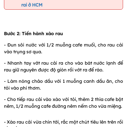
rai ở HCM
Bước 2: Tiến hành xào rau
- Đun sôi nước với 1/2 muỗng cafe muối, cho rau cải
vào trụng sơ qua.
- Nhanh tay vớt rau cải ra cho vào bát nước lạnh để
rau giữ nguyên được độ giòn rồi vớt ra để ráo.
- Làm nóng chảo dầu với 1 muỗng canh dầu ăn, cho
tỏi vào phi thơm.
- Cho tiếp rau cải vào xào với tỏi, thêm 2 thìa cafe bột
nêm, 1/2 muỗng cafe đường nêm nếm cho vừa miệng.
- Xào rau cải vừa chín tới, rắc một chút tiêu lên trên rồi