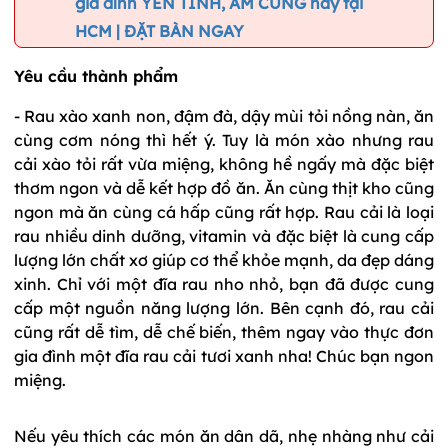
gia đình YÊN TÍNH, ẤM CÚNG này tại
HCM | ĐẶT BÀN NGAY
Yêu cầu thành phẩm
- Rau xào xanh non, đậm đà, dậy mùi tỏi nồng nàn, ăn
cùng cơm nóng thì hết ý. Tuy là món xào nhưng rau
cải xào tỏi rất vừa miệng, không hề ngấy mà đặc biệt
thơm ngon và dễ kết hợp đồ ăn. Ăn cùng thịt kho cũng
ngon mà ăn cùng cá hấp cũng rất hợp. Rau cải là loại
rau nhiều dinh dưỡng, vitamin và đặc biệt là cung cấp
lượng lớn chất xơ giúp cơ thể khỏe mạnh, da đẹp dáng
xinh. Chỉ với một đĩa rau nho nhỏ, bạn đã được cung
cấp một nguồn năng lượng lớn. Bên cạnh đó, rau cải
cũng rất dễ tìm, dễ chế biến, thêm ngay vào thực đơn
gia đình một đĩa rau cải tươi xanh nha! Chúc bạn ngon
miệng.
Nếu yêu thích các món ăn dân dã, nhẹ nhàng như cải