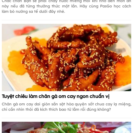
Chắc chắn Bạn sẽ phải chảy nước miếng mỗi khi nhớ đến món ăn
này nếu đã từng thưởng thức một lần. Hãy cùng PasGo học cách
làm bò nướng sa tế dưới đây nhé.
Tuyệt chiêu làm chân gà om cay ngon chuẩn vị
Chân gà om cay dai giòn sần sật hòa quyện sốt chua cay lạ miệng,
chỉ cần nhìn thôi đã kích thích bao tử lắm rồi đúng không?