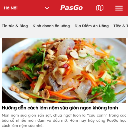
Tin tức & Blog
Kinh doanh ăn uống
Địa Điểm Ăn Uống
Tiệc & 
Hướng dẫn cách làm nộm sứa giòn ngon không tanh
Món nộm sứa giòn sần sật, chua ngọt luôn là “cứu cánh” trong các
bữa cỗ nhiều món đạm và dầu mỡ. Hôm nay hãy cùng PasGo học
cách làm nộm sứa nhé.