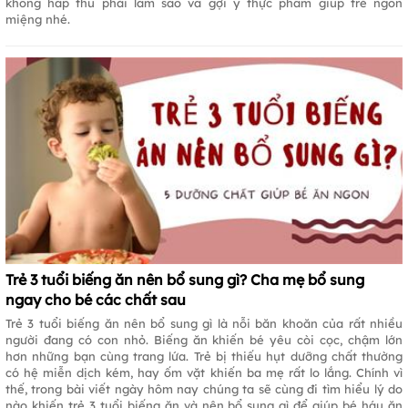
không hấp thu phải làm sao và gợi ý thực phẩm giúp trẻ ngon
miệng nhé.
Trẻ 3 tuổi biếng ăn nên bổ sung gì? Cha mẹ bổ sung
ngay cho bé các chất sau
Trẻ 3 tuổi biếng ăn nên bổ sung gì là nỗi băn khoăn của rất nhiều
người đang có con nhỏ. Biếng ăn khiến bé yêu còi cọc, chậm lớn
hơn những bạn cùng trang lứa. Trẻ bị thiếu hụt dưỡng chất thường
có hệ miễn dịch kém, hay ốm vặt khiến ba mẹ rất lo lắng. Chính vì
thế, trong bài viết ngày hôm nay chúng ta sẽ cùng đi tìm hiểu lý do
nào khiến trẻ 3 tuổi biếng ăn và nên bổ sung gì để giúp bé háu ăn