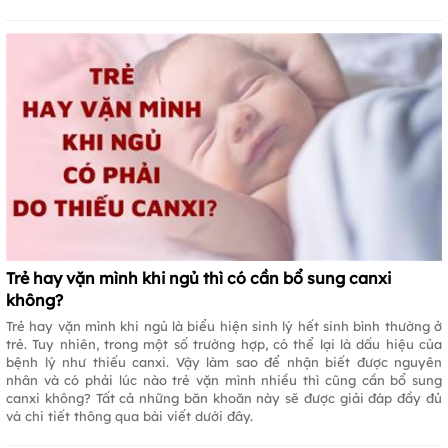
Trẻ hay vặn mình khi ngủ thì có cần bổ sung canxi
không?
Trẻ hay vặn mình khi ngủ là biểu hiện sinh lý hết sinh bình thường ở
trẻ. Tuy nhiên, trong một số trường hợp, có thể lại là dấu hiệu của
bệnh lý như thiếu canxi. Vậy làm sao để nhận biết được nguyên
nhân và có phải lúc nào trẻ vặn mình nhiều thì cũng cần bổ sung
canxi không? Tất cả những băn khoăn này sẽ được giải đáp đầy đủ
và chi tiết thông qua bài viết dưới đây.