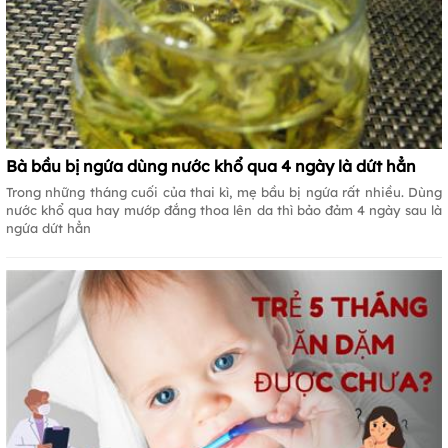
Bà bầu bị ngứa dùng nước khổ qua 4 ngày là dứt hẳn
Trong những tháng cuối của thai kì, mẹ bầu bị ngứa rất nhiều. Dùng
nước khổ qua hay mướp đắng thoa lên da thì bảo đảm 4 ngày sau là
ngứa dứt hẳn