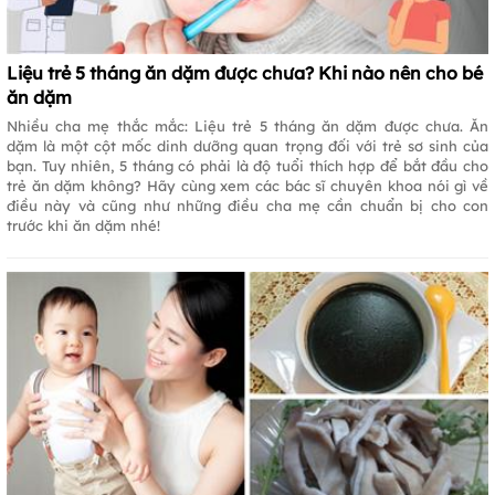
Liệu trẻ 5 tháng ăn dặm được chưa? Khi nào nên cho bé
ăn dặm
Nhiều cha mẹ thắc mắc: Liệu trẻ 5 tháng ăn dặm được chưa. Ăn
dặm là một cột mốc dinh dưỡng quan trọng đối với trẻ sơ sinh của
bạn. Tuy nhiên, 5 tháng có phải là độ tuổi thích hợp để bắt đầu cho
trẻ ăn dặm không? Hãy cùng xem các bác sĩ chuyên khoa nói gì về
điều này và cũng như những điều cha mẹ cần chuẩn bị cho con
trước khi ăn dặm nhé!