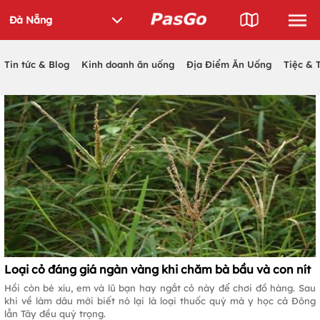
Tin tức & Blog
Kinh doanh ăn uống
Địa Điểm Ăn Uống
Tiệc & 
Loại cỏ đáng giá ngàn vàng khi chăm bà bầu và con nít
Hồi còn bé xíu, em và lũ bạn hay ngắt cỏ này để chơi đồ hàng. Sau
khi về làm dâu mới biết nó lại là loại thuốc quý mà y học cả Đông
lẫn Tây đều quý trọng.