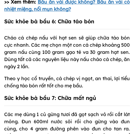
>> Xem thêm:
Bầu ăn vải được không? Bầu ăn vải có
nhiệt miệng, nổi mụn không?
Sức khỏe bà bầu 6: Chữa táo bón
Cháo cá chép nấu với hạt sen sẽ giúp chữa táo bón
cực nhanh. Các mẹ chọn một con cá chép khoảng 500
gram nấu cùng 100 gram gạo tẻ va 30 gram hạt sen.
Dùng tất cả các nguyên liệu này nấu cháo cá chép, ăn
ngày 2 lần.
Theo y học cổ truyền, cá chép vị ngọt, an thai, lợi tiểu
chống táo bón rất tốt cho mẹ bầu.
Sức khỏe bà bầu 7: Chữa mất ngủ
Các mẹ dùng 1 củ gừng tươi đã gọt sạch vỏ rồi cắt lát
mỏng. Đun 600ml nước sôi rồi cho gừng vào đun
cùng, cho 4 gram đường phên vào đun cho tan ra.