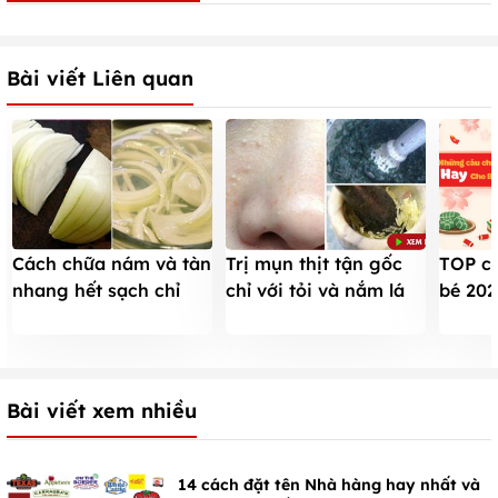
Bài viết Liên quan
Cách chữa nám và tàn
Trị mụn thịt tận gốc
TOP câ
nhang hết sạch chỉ
chỉ với tỏi và nắm lá
bé 202
chưa tới 5k
tía tô
THUỘC
một lầ
Bài viết xem nhiều
14 cách đặt tên Nhà hàng hay nhất và