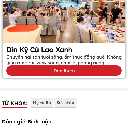
Dìn Ký Cù Lao Xanh
Chuyên hải sản tươi sống, ẩm thực đồng quê. Không
gian rộng rãi, view sông, chòi lá, phòng riêng.
Đọc thêm
TỪ KHÓA:
Mẹ và Bé
Sức khỏe
Đánh giá Bình luận