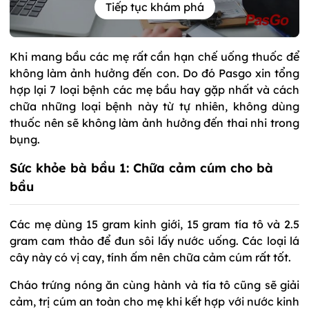
Tiếp tục khám phá
Khi mang bầu các mẹ rất cần hạn chế uống thuốc để
không làm ảnh hưởng đến con. Do đó Pasgo xin tổng
hợp lại 7 loại bệnh các mẹ bầu hay gặp nhất và cách
chữa những loại bệnh này từ tự nhiên, không dùng
thuốc nên sẽ không làm ảnh hưởng đến thai nhi trong
bụng.
Sức khỏe bà bầu 1: Chữa cảm cúm cho bà
bầu
Các mẹ dùng 15 gram kinh giới, 15 gram tía tô và 2.5
gram cam thảo để đun sôi lấy nước uống. Các loại lá
cây này có vị cay, tính ấm nên chữa cảm cúm rất tốt.
Cháo trứng nóng ăn cùng hành và tía tô cũng sẽ giải
cảm, trị cúm an toàn cho mẹ khi kết hợp với nước kinh