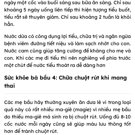
ngày một cốc vào buổi sáng sau bữa ăn sáng. Chỉ sau
khoảng 5 ngày uống liên tiếp thì hiện tượng tiểu buốt,
tiểu rắt sẽ thuyên giảm. Chỉ sau khoảng 2 tuần là khỏi
hẳn.
Nước dừa có công dụng lợi tiểu, chữa trị và ngăn ngừa
bệnh viêm đường tiết niệu và làm sạch nhớt cho con.
Nước cam cũng giúp tăng cường đề kháng cho mẹ và
con. Khi các mẹ đi tiểu thì nên nghiêng về phía trước
một chút để nước tiểu thoát ra dễ dàng hơn
Sức khỏe bà bầu 4: Chữa chuột rút khi mang
thai
Các mẹ bầu hãy thường xuyên ăn dưa lê vì trong loại
quả này có rất nhiều ma-giê (magie) vì nhiều mẹ bầu
do thiếu ma-giê mà sinh ra bị chuột rút. Uống đủ 8-10
cốc nước mỗi ngày cũng sẽ giúp máu lưu thông tốt
hơn để tránh chuột rút.