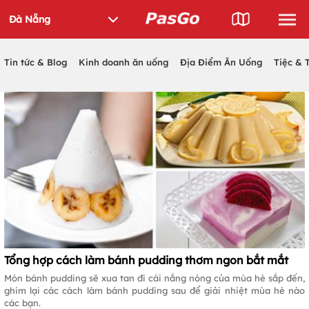
Tin tức & Blog
Kinh doanh ăn uống
Địa Điểm Ăn Uống
Tiệc & 
Tổng hợp cách làm bánh pudding thơm ngon bắt mắt
Món bánh pudding sẽ xua tan đi cái nắng nóng của mùa hè sắp đến,
ghim lại các cách làm bánh pudding sau để giải nhiệt mùa hè nào
các bạn.